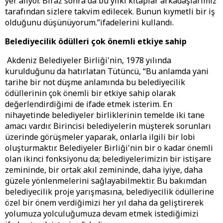
yer alıyor. Biraz sonra da bu yılki kitaplar arkadaşlarımız
tarafından sizlere takvim edilecek. Bunun kıymetli bir iş
olduğunu düşünüyorum.”ifadelerini kullandı.
Belediyecilik ödülleri çok önemli etkiye sahip
Akdeniz Belediyeler Birliği'nin, 1978 yılında
kurulduğunu da hatırlatan Tütüncü, “Bu anlamda yani
tarihe bir not düşme anlamında bu belediyecilik
ödüllerinin çok önemli bir etkiye sahip olarak
değerlendirdiğimi de ifade etmek isterim. En
nihayetinde belediyeler birliklerinin temelde iki tane
amacı vardır. Birincisi belediyelerin müşterek sorunları
üzerinde görüşmeler yaparak, onlarla ilgili bir lobi
oluşturmaktır. Belediyeler Birliği'nin bir o kadar önemli
olan ikinci fonksiyonu da; belediyelerimizin bir istişare
zemininde, bir ortak akıl zemininde, daha iyiye, daha
güzele yönlenmelerini sağlayabilmektir. Bu bakımdan
belediyecilik proje yarışmasına, belediyecilik ödüllerine
özel bir önem verdiğimizi her yıl daha da geliştirerek
yolumuza yolculuğumuza devam etmek istediğimizi