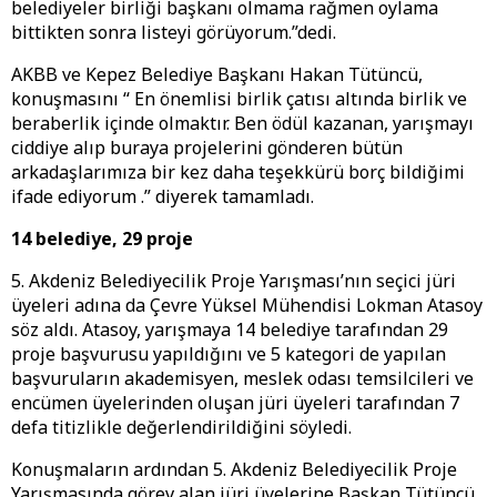
belediyeler birliği başkanı olmama rağmen oylama
bittikten sonra listeyi görüyorum.”dedi.
AKBB ve Kepez Belediye Başkanı Hakan Tütüncü,
konuşmasını “ En önemlisi birlik çatısı altında birlik ve
beraberlik içinde olmaktır. Ben ödül kazanan, yarışmayı
ciddiye alıp buraya projelerini gönderen bütün
arkadaşlarımıza bir kez daha teşekkürü borç bildiğimi
ifade ediyorum .” diyerek tamamladı.
14 belediye, 29 proje
5. Akdeniz Belediyecilik Proje Yarışması’nın seçici jüri
üyeleri adına da Çevre Yüksel Mühendisi Lokman Atasoy
söz aldı. Atasoy, yarışmaya 14 belediye tarafından 29
proje başvurusu yapıldığını ve 5 kategori de yapılan
başvuruların akademisyen, meslek odası temsilcileri ve
encümen üyelerinden oluşan jüri üyeleri tarafından 7
defa titizlikle değerlendirildiğini söyledi.
Konuşmaların ardından 5. Akdeniz Belediyecilik Proje
Yarışmasında görev alan jüri üyelerine Başkan Tütüncü