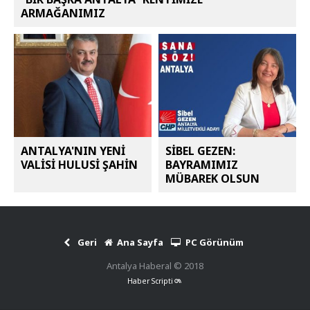
ARMAĞANIMIZ
ANTALYA'NIN YENİ
SİBEL GEZEN:
VALİSİ HULUSİ ŞAHİN
BAYRAMIMIZ
MÜBAREK OLSUN
Geri
Ana Sayfa
PC Görünüm
Antalya Haberal © 2018
Haber Scripti