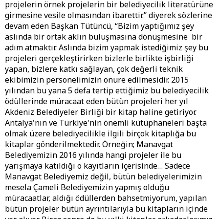
projelerin örnek projelerin bir belediyecilik literatürüne
girmesine vesile olmasından ibarettir.” diyerek sözlerine
devam eden Başkan Tütüncü, “Bizim yaptığımız şey
aslında bir ortak aklın buluşmasına dönüşmesine bir
adım atmaktır. Aslında bizim yapmak istediğimiz şey bu
projeleri gerçekleştirirken bizlerle birlikte işbirliği
yapan, bizlere katkı sağlayan, çok değerli teknik
ekibimizin personelimizin onure edilmesidir. 2015
yılından bu yana 5 defa tertip ettiğimiz bu belediyecilik
ödüllerinde müracaat eden bütün projeleri her yıl
Akdeniz Belediyeler Birliği bir kitap haline getiriyor.
Antalya'nın ve Türkiye'nin önemli kütüphaneleri başta
olmak üzere belediyecilikle ilgili birçok kitaplığa bu
kitaplar gönderilmektedir. Örneğin; Manavgat
Belediyemizin 2016 yılında hangi projeler ile bu
yarışmaya katıldığı o kayıtların içerisinde… Sadece
Manavgat Belediyemiz değil, bütün belediyelerimizin
mesela Çameli Belediyemizin yapmış olduğu
müracaatlar, aldığı ödüllerden bahsetmiyorum, yapılan
bütün projeler bütün ayrıntılarıyla bu kitapların içinde