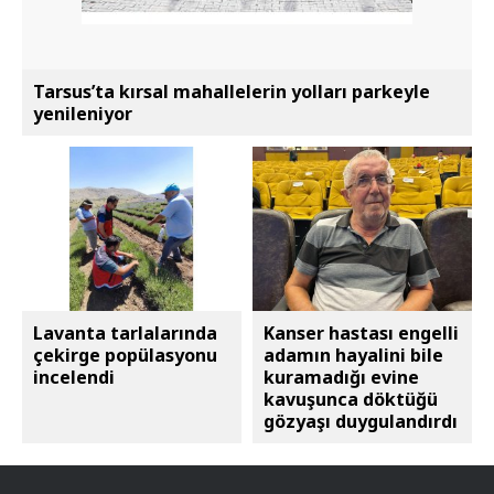
Tarsus’ta kırsal mahallelerin yolları parkeyle
yenileniyor
Lavanta tarlalarında
Kanser hastası engelli
çekirge popülasyonu
adamın hayalini bile
incelendi
kuramadığı evine
kavuşunca döktüğü
gözyaşı duygulandırdı