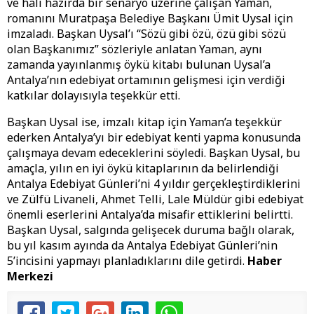
ve hali hazırda bir senaryo üzerine çalışan Yaman,
romanını Muratpaşa Belediye Başkanı Ümit Uysal için
imzaladı. Başkan Uysal’ı “Sözü gibi özü, özü gibi sözü
olan Başkanımız” sözleriyle anlatan Yaman, aynı
zamanda yayınlanmış öykü kitabı bulunan Uysal’a
Antalya’nın edebiyat ortamının gelişmesi için verdiği
katkılar dolayısıyla teşekkür etti.
Başkan Uysal ise, imzalı kitap için Yaman’a teşekkür
ederken Antalya’yı bir edebiyat kenti yapma konusunda
çalışmaya devam edeceklerini söyledi. Başkan Uysal, bu
amaçla, yılın en iyi öykü kitaplarının da belirlendiği
Antalya Edebiyat Günleri’ni 4 yıldır gerçekleştirdiklerini
ve Zülfü Livaneli, Ahmet Telli, Lale Müldür gibi edebiyat
önemli eserlerini Antalya’da misafir ettiklerini belirtti.
Başkan Uysal, salgında gelişecek duruma bağlı olarak,
bu yıl kasım ayında da Antalya Edebiyat Günleri’nin
5’incisini yapmayı planladıklarını dile getirdi.
Haber
Merkezi