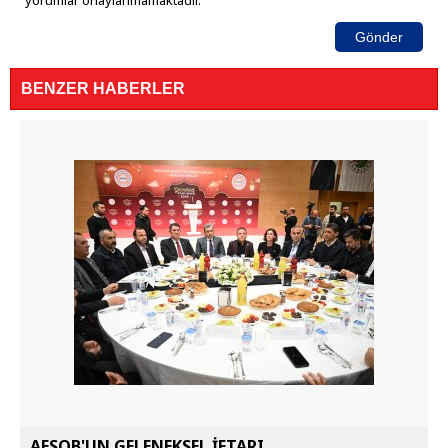
yorumlar onaylanmamaktadır.
Gönder
BENZER HABERLER
AESOB'UN GELENEKSEL İFTARI