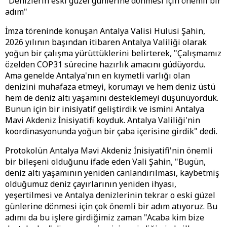
"Denizlerin eski güzel günlerine dönmesi için önemli bir
adım"
İmza töreninde konuşan Antalya Valisi Hulusi Şahin,
2026 yılının başından itibaren Antalya Valiliği olarak
yoğun bir çalışma yürüttüklerini belirterek, "Çalışmamız
özelden COP31 sürecine hazırlık amacını güdüyordu.
Ama genelde Antalya'nın en kıymetli varlığı olan
denizini muhafaza etmeyi, korumayı ve hem deniz üstü
hem de deniz altı yaşamını desteklemeyi düşünüyorduk.
Bunun için bir inisiyatif geliştirdik ve ismini Antalya
Mavi Akdeniz İnisiyatifi koyduk. Antalya Valiliği'nin
koordinasyonunda yoğun bir çaba içerisine girdik" dedi.
Protokolün Antalya Mavi Akdeniz İnisiyatifi'nin önemli
bir bileşeni olduğunu ifade eden Vali Şahin, "Bugün,
deniz altı yaşamının yeniden canlandırılması, kaybetmiş
olduğumuz deniz çayırlarının yeniden ihyası,
yeşertilmesi ve Antalya denizlerinin tekrar o eski güzel
günlerine dönmesi için çok önemli bir adım atıyoruz. Bu
adımı da bu işlere girdiğimiz zaman "Acaba kim bize