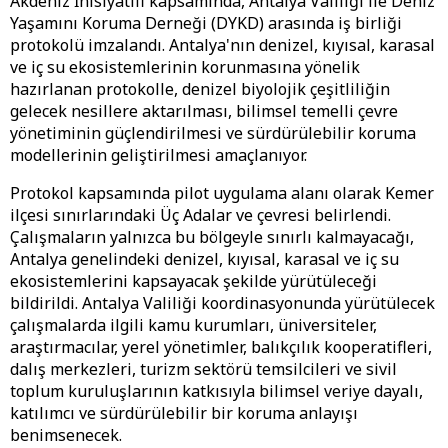
Akdeniz İnisiyatifi kapsamında, Antalya Valiliği ile Deniz
Yaşamını Koruma Derneği (DYKD) arasında iş birliği
protokolü imzalandı. Antalya'nın denizel, kıyısal, karasal
ve iç su ekosistemlerinin korunmasına yönelik
hazırlanan protokolle, denizel biyolojik çeşitliliğin
gelecek nesillere aktarılması, bilimsel temelli çevre
yönetiminin güçlendirilmesi ve sürdürülebilir koruma
modellerinin geliştirilmesi amaçlanıyor.
Protokol kapsamında pilot uygulama alanı olarak Kemer
ilçesi sınırlarındaki Üç Adalar ve çevresi belirlendi.
Çalışmaların yalnızca bu bölgeyle sınırlı kalmayacağı,
Antalya genelindeki denizel, kıyısal, karasal ve iç su
ekosistemlerini kapsayacak şekilde yürütüleceği
bildirildi. Antalya Valiliği koordinasyonunda yürütülecek
çalışmalarda ilgili kamu kurumları, üniversiteler,
araştırmacılar, yerel yönetimler, balıkçılık kooperatifleri,
dalış merkezleri, turizm sektörü temsilcileri ve sivil
toplum kuruluşlarının katkısıyla bilimsel veriye dayalı,
katılımcı ve sürdürülebilir bir koruma anlayışı
benimsenecek.