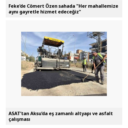
Feke’de Cömert Özen sahada "Her mahallemize
aynı gayretle hizmet edeceğiz"
ASAT’tan Aksu’da eş zamanlı altyapı ve asfalt
çalışması