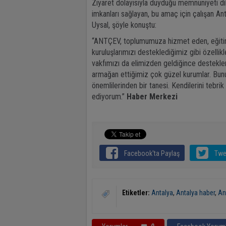
Ziyaret dolayısıyla duyduğu memnuniyeti dil
imkanları sağlayan, bu amaç için çalışan Ant
Uysal, şöyle konuştu:
“ANTÇEV, toplumumuza hizmet eden, eğitim g
kuruluşlarımızı desteklediğimiz gibi özellikl
vakfımızı da elimizden geldiğince destekle
armağan ettiğimiz çok güzel kurumlar. Bun
önemlilerinden bir tanesi. Kendilerini tebri
ediyorum.”
Haber Merkezi
Facebook'ta Paylaş
Twe
Etiketler:
Antalya
,
Antalya haber
,
An