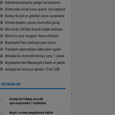
an Başdeğirmen’e ‘Yılın En Başarılı Belediye
33 -
Kahramanmaraş’ta yangın ve kurtarma
kanı’ ödülü
ikatı
23 -
Doktordan sıcak hava uyarısı: Sıvı kaybına
at
23 -
Burdur’da göl ve göletler yavru sazanlarla
uştu
18 -
Orman ekipleri, yanan otomobili görüp
dürdü
43 -
Mersin’de 200 kilo bozuk midye dolması
geçirildi
43 -
Kemer’in yeni simgesi: Henna Heykeli
43 -
Büyükşehir’den üreticiye yem ezme
inesi desteği
43 -
Paralarını alamadığını iddia eden işçiler
atın çatısına çıktı
43 -
Antalya’da otomobil dereye uçtu: 1 yaralı
23 -
Büyükşehir’den Manavgat’a bank ve piknik
ası desteği
23 -
Antalya’da temmuz ayında 12 bin 228
iş olayının yüzde 99,9’u aydınlatıldı
 OKUNANLAR
1
Antalya’da fuhuşa aracılık
operasyonunda 7 tutuklama
2
Kepez orman yangınlarına önlem