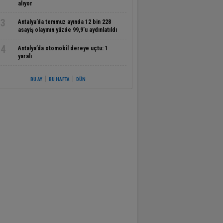
alıyor
3
Antalya’da temmuz ayında 12 bin 228
asayiş olayının yüzde 99,9’u aydınlatıldı
4
Antalya’da otomobil dereye uçtu: 1
yaralı
|
|
BU AY
BU HAFTA
DÜN