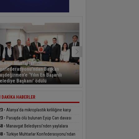
ürkiye Muhtarlar
onfederasyonu’ndan Başkan
Kayseri’den havalanan y
aşdeğirmen’e ‘Yılın En Başarılı
sporcusu 5,5 saat sonra
elediye Başkanı’ ödülü
Kahramanmaraş’a indi
 DAKİKA HABERLER
23 -
Alanya’da mikroplastik kirliliğine karşı
delenin startı verildi
23 -
Pasajda ölü bulunan Eyüp Can davası
üyor
58 -
Manavgat Belediyesi’nden yaylalara
üphane desteği
38 -
Türkiye Muhtarlar Konfederasyonu’ndan