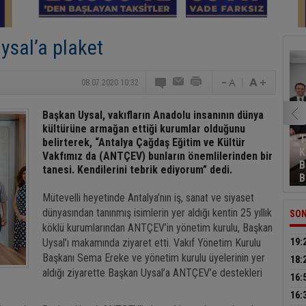
sal’a plaket
08.07.2020 10:32
Başkan Uysal, vakıfların Anadolu insanının dünya
kültürüne armağan ettiği kurumlar olduğunu
T
belirterek, “Antalya Çağdaş Eğitim ve Kültür
K
Vakfımız da (ANTÇEV) bunların önemlilerinden bir
B
tanesi. Kendilerini tebrik ediyorum” dedi.
B
Mütevelli heyetinde Antalya’nın iş, sanat ve siyaset
dünyasından tanınmış isimlerin yer aldığı kentin 25 yıllık
SON
köklü kurumlarından ANTÇEV’in yönetim kurulu, Başkan
Uysal’ı makamında ziyaret etti. Vakıf Yönetim Kurulu
19:
Başkanı Sema Ereke ve yönetim kurulu üyelerinin yer
müca
18:
aldığı ziyarette Başkan Uysal’a ANTÇEV’e destekleri
sür
16:
küt
16: