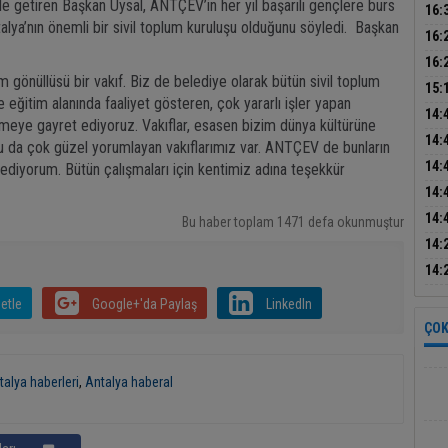
e getiren Başkan Uysal, ANTÇEV’in her yıl başarılı gençlere burs
Başk
16:
alya’nın önemli bir sivil toplum kuruluşu olduğunu söyledi. Başkan
Baş
tatb
16:
dikk
16:
önüllüsü bir vakıf. Biz de belediye olarak bütün sivil toplum
bul
15:
e eğitim alanında faaliyet gösteren, çok yararlı işler yapan
sön
14:
meye gayret ediyoruz. Vakıflar, esasen bizim dünya kültürüne
ele 
14:
u da çok güzel yorumlayan vakıflarımız var. ANTÇEV de bunların
14:
k ediyorum. Bütün çalışmaları için kentimiz adına teşekkür
mak
14:
inşa
14:
Bu haber toplam 1471 defa okunmuştur
14:
mas
14:
asay
etle
Google+'da Paylaş
LinkedIn
ÇOK
talya haberleri
,
Antalya haberal