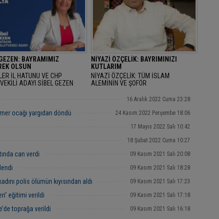
 GEZEN: BAYRAMIMIZ
NİYAZİ ÖZÇELİK: BAYRIMINIZI
EK OLSUN
KUTLARIM
LER İL HATUNU VE CHP
NİYAZİ ÖZÇELİK: TÜM İSLAM
VEKİLİ ADAYI SİBEL GEZEN
ALEMİNİN VE ŞOFÖR
AN BAYRAMINI KUTLAYARAK
ARKADAŞLARIMIZIN RAMAZAN
AMIMIZ MÜBAREK OLSUN" DEDİ.
BAYRAMINIZI KUTLARIM
16 Aralık 2022 Cuma 23:28
mer ocağı yargıdan döndü
24 Kasım 2022 Perşembe 18:06
17 Mayıs 2022 Salı 10:42
18 Şubat 2022 Cuma 10:27
tında can verdi
09 Kasım 2021 Salı 20:08
lendi
09 Kasım 2021 Salı 18:28
kadını polis ölümün kıyısından aldı
09 Kasım 2021 Salı 17:23
i’ eğitimi verildi
09 Kasım 2021 Salı 17:18
’de toprağa verildi
09 Kasım 2021 Salı 16:18