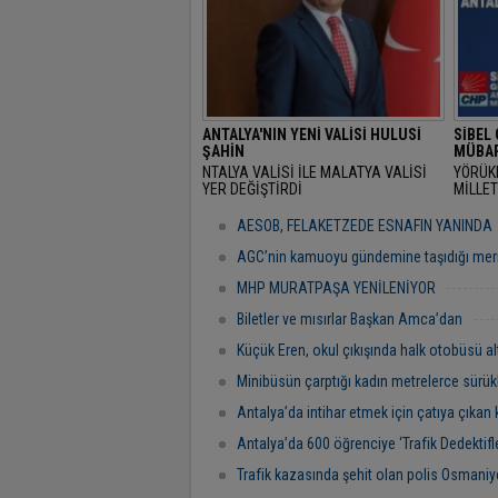
ANTALYA'NIN YENİ VALİSİ HULUSİ
SİBEL
ŞAHİN
MÜBAR
NTALYA VALİSİ İLE MALATYA VALİSİ
YÖRÜK
YER DEĞİŞTİRDİ
MİLLET
RAMAZ
"BAŞR
AESOB, FELAKETZEDE ESNAFIN YANINDA
AGC’nin kamuoyu gündemine taşıdığı mer
MHP MURATPAŞA YENİLENİYOR
Biletler ve mısırlar Başkan Amca’dan
Küçük Eren, okul çıkışında halk otobüsü al
Minibüsün çarptığı kadın metrelerce sürük
Antalya’da intihar etmek için çatıya çıkan 
Antalya’da 600 öğrenciye ‘Trafik Dedektifler
Trafik kazasında şehit olan polis Osmaniye