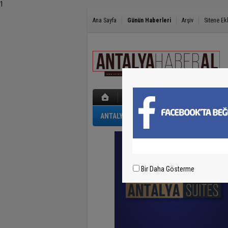
1
Ana Sayfa
Günün Haberleri
Arşiv
Sitene Ek
ANTALYA
GÜNCEL
POLİS-ADLİYE
Bir Daha Gösterme