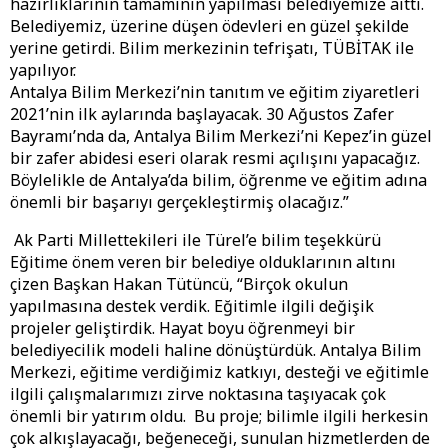
hazırlıklarının tamamının yapılması belediyemize aitti.
Belediyemiz, üzerine düşen ödevleri en güzel şekilde
yerine getirdi. Bilim merkezinin tefrişatı, TÜBİTAK ile
yapılıyor.
Antalya Bilim Merkezi’nin tanıtım ve eğitim ziyaretleri
2021’nin ilk aylarında başlayacak. 30 Ağustos Zafer
Bayramı’nda da, Antalya Bilim Merkezi’ni Kepez’in güzel
bir zafer abidesi eseri olarak resmi açılışını yapacağız.
Böylelikle de Antalya’da bilim, öğrenme ve eğitim adına
önemli bir başarıyı gerçekleştirmiş olacağız.”
Ak Parti Millettekileri ile Türel’e bilim teşekkürü
Eğitime önem veren bir belediye olduklarının altını
çizen Başkan Hakan Tütüncü, “Birçok okulun
yapılmasına destek verdik. Eğitimle ilgili değişik
projeler geliştirdik. Hayat boyu öğrenmeyi bir
belediyecilik modeli haline dönüştürdük. Antalya Bilim
Merkezi, eğitime verdiğimiz katkıyı, desteği ve eğitimle
ilgili çalışmalarımızı zirve noktasına taşıyacak çok
önemli bir yatırım oldu. Bu proje; bilimle ilgili herkesin
çok alkışlayacağı, beğeneceği, sunulan hizmetlerden de