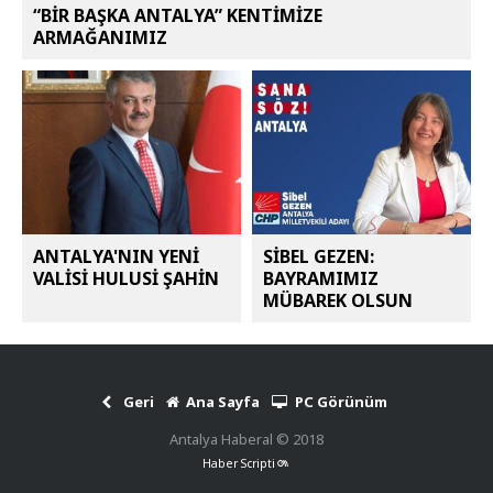
“BİR BAŞKA ANTALYA” KENTİMİZE
ARMAĞANIMIZ
ANTALYA'NIN YENİ
SİBEL GEZEN:
VALİSİ HULUSİ ŞAHİN
BAYRAMIMIZ
MÜBAREK OLSUN
Geri
Ana Sayfa
PC Görünüm
Antalya Haberal © 2018
Haber Scripti