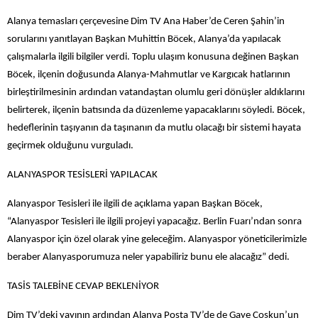
Alanya temasları çerçevesine Dim TV Ana Haber’de Ceren Şahin’in
sorularını yanıtlayan Başkan Muhittin Böcek, Alanya’da yapılacak
çalışmalarla ilgili bilgiler verdi. Toplu ulaşım konusuna değinen Başkan
Böcek, ilçenin doğusunda Alanya-Mahmutlar ve Kargıcak hatlarının
birleştirilmesinin ardından vatandaştan olumlu geri dönüşler aldıklarını
belirterek, ilçenin batısında da düzenleme yapacaklarını söyledi. Böcek,
hedeflerinin taşıyanın da taşınanın da mutlu olacağı bir sistemi hayata
geçirmek olduğunu vurguladı.
ALANYASPOR TESİSLERİ YAPILACAK
Alanyaspor Tesisleri ile ilgili de açıklama yapan Başkan Böcek,
“Alanyaspor Tesisleri ile ilgili projeyi yapacağız. Berlin Fuarı’ndan sonra
Alanyaspor için özel olarak yine geleceğim. Alanyaspor yöneticilerimizle
beraber Alanyasporumuza neler yapabiliriz bunu ele alacağız” dedi.
TASİS TALEBİNE CEVAP BEKLENİYOR
Dim TV’deki yayının ardından Alanya Posta TV’de de Gaye Coşkun’un