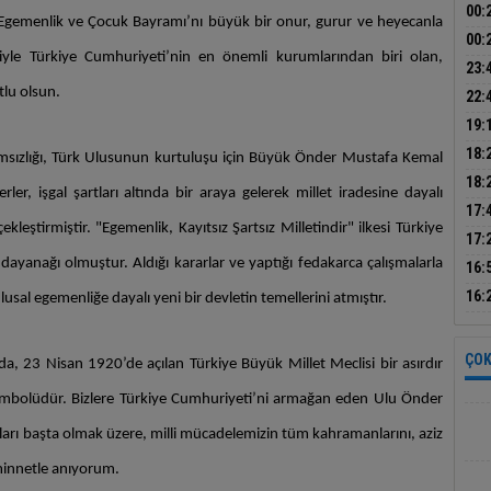
alan
00:
 Egemenlik ve Çocuk Bayramı’nı
büyük bir onur, gurur ve heyecanla
anla
00:
şiyle Türkiye Cumhuriyeti’nin en önemli kurumlarından biri olan,
ope
23:
tlu olsun.
moto
22:
ada
19:
sür
18:
ımsızlığı, Türk Ulusunun kurtuluşu için Büyük Önder Mustafa Kemal
yanı
18:
ler, işgal şartları altında bir araya gelerek millet iradesine dayalı
topl
17:
ekleştirmiştir. "Egemenlik, Kayıtsız Şartsız Milletindir" ilkesi Türkiye
yöne
Ala
17:
ayanağı olmuştur. Aldığı kararlar ve yaptığı fedakarca çalışmalarla
Başk
16:
uyar
16:
usal egemenliğe dayalı yeni bir devletin temellerini atmıştır.
Anta
ÇOK
, 23 Nisan 1920’de açılan Türkiye Büyük Millet Meclisi bir asırdır
 sembolüdür. Bizlere Türkiye Cumhuriyeti’ni armağan eden Ulu Önder
arı başta olmak üzere, milli mücadelemizin tüm kahramanlarını, aziz
 minnetle anıyorum.