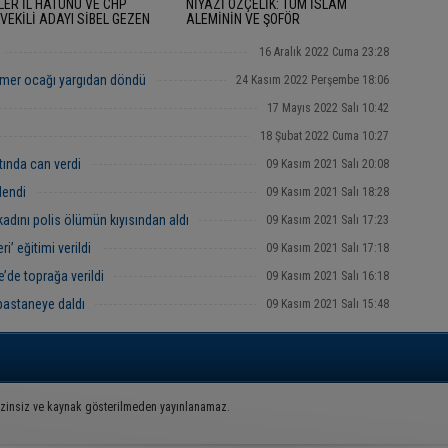
LER İL HATUNU VE CHP
NİYAZİ ÖZÇELİK: TÜM İSLAM
VEKİLİ ADAYI SİBEL GEZEN
ALEMİNİN VE ŞOFÖR
AN BAYRAMINI KUTLAYARAK
ARKADAŞLARIMIZIN RAMAZAN
AMIMIZ MÜBAREK OLSUN" DEDİ.
BAYRAMINIZI KUTLARIM
16 Aralık 2022 Cuma 23:28
mer ocağı yargıdan döndü
24 Kasım 2022 Perşembe 18:06
17 Mayıs 2022 Salı 10:42
18 Şubat 2022 Cuma 10:27
tında can verdi
09 Kasım 2021 Salı 20:08
lendi
09 Kasım 2021 Salı 18:28
kadını polis ölümün kıyısından aldı
09 Kasım 2021 Salı 17:23
i’ eğitimi verildi
09 Kasım 2021 Salı 17:18
’de toprağa verildi
09 Kasım 2021 Salı 16:18
pastaneye daldı
09 Kasım 2021 Salı 15:48
İzinsiz ve kaynak gösterilmeden yayınlanamaz.