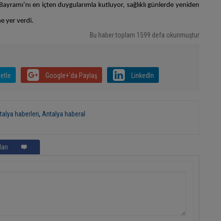
ayramı’nı en içten duygularımla kutluyor, sağlıklı günlerde yeniden
ne yer verdi.
Bu haber toplam 1599 defa okunmuştur
etle
Google+'da Paylaş
LinkedIn
talya haberleri
,
Antalya haberal
arı