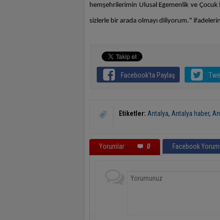
hemşehrilerimin Ulusal Egemenlik ve Çocuk B
sizlerle bir arada olmayı diliyorum." ifadeleri
Facebook'ta Paylaş
Twe
Etiketler:
Antalya
,
Antalya haber
,
An
Yorumlar
0
Facebook Yoruml