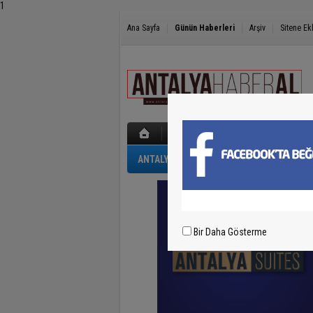
1
Ana Sayfa
Günün Haberleri
Arşiv
Sitene Ek
ANTALYA
GÜNCEL
POLİS-ADLİYE
Bir Daha Gösterme