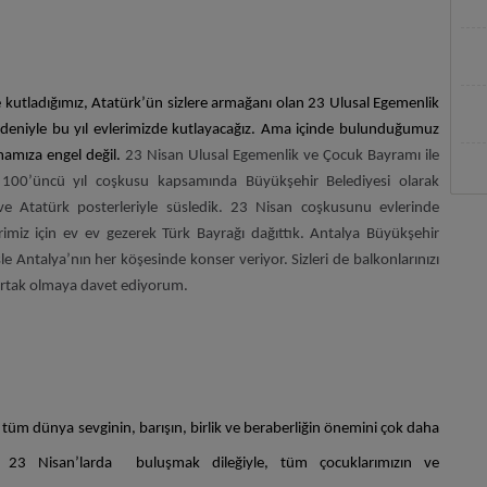
e kutladığımız, Atatürk’ün sizlere armağanı olan 23 Ulusal Egemenlik
edeniyle bu yıl evlerimizde kutlayacağız. Ama içinde bulunduğumuz
amıza engel değil.
23 Nisan Ulusal Egemenlik ve Çocuk Bayramı ile
ın 100’üncü yıl coşkusu kapsamında Büyükşehir Belediyesi olarak
 ve Atatürk posterleriyle süsledik. 23 Nisan coşkusunu evlerinde
imiz için ev ev gezerek Türk Bayrağı dağıttık. Antalya Büyükşehir
e Antalya’nın her köşesinde konser veriyor. Sizleri de balkonlarınızı
ortak olmaya davet ediyorum.
e tüm dünya sevginin, barışın, birlik ve beraberliğin önemini çok daha
ice 23 Nisan’larda buluşmak dileğiyle, tüm
çocuklarımızın ve