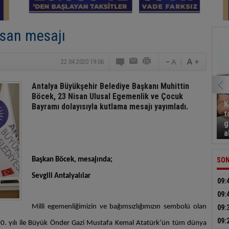
isan mesajı
22.04.2020 19:06
Antalya Büyükşehir Belediye Başkanı Muhittin
Böcek, 23 Nisan Ulusal Egemenlik ve Çocuk
K
Bayramı dolayısıyla kutlama mesajı yayımladı.
t
g
a
Başkan Böcek, mesajında;
SON
Sevgili Antalyalılar
09:
tes
09:
Milli egemenliğimizin ve bağımsızlığımızın sembolü olan
09:
Avr
09:
 100. yılı ile Büyük Önder Gazi Mustafa Kemal
Atatürk’ün tüm dünya