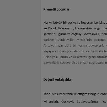
Kıymetli Çocuklar
Her yıl büyük bir coşku ve heyecan içerisind
ve Çocuk Bayramı’nı, koronavirüs salgını n
şartlar bu gurur ve coşkuyu doyasıya kutlam
Türkiye Büyük Millet Meclisi’nin açılışın
Antalya’mızın dört bir yanını bayraklarla
yaşayacak olan çocuklarımız ve hemşehriler
Belediyesi Bando ve Orkestrası gezici otobüsl
bayraklarla süsleyerek 23 Nisan coşkusuna 
Değerli Antalyalılar
Tarihi bir sürece tanıklık ettiğimiz bugünlerd
iyi anladı. Coşkuyla kutlayacağımız n