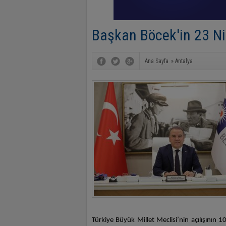
Başkan Böcek'in 23 N
Ana Sayfa
»
Antalya
Türkiye Büyük Millet Meclisi’nin açılışının