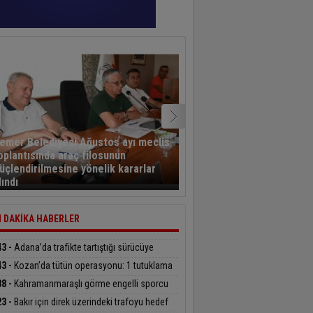
emer Belediyesi Ağustos ayı meclis
oplantısında araç filosunun
Eğitim-Bir-Sen Adana Şu
üçlendirilmesine yönelik kararlar
Kahramanmaraş’ta tema
lındı
bulundu
 DAKİKA HABERLER
43 -
Adana’da trafikte tartıştığı sürücüye
tereyle saldıran şahıs kamerada
43 -
Kozan’da tütün operasyonu: 1 tutuklama
38 -
Kahramanmaraşlı görme engelli sporcu
upa Şampiyonası’ndan 4 madalyayla döndü
23 -
Bakır için direk üzerindeki trafoyu hedef