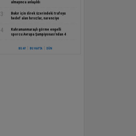
almayınca anlaşıldı
3
Bakır için direk üzerindeki trafoyu
hedef alan hırsızlar, narenciye
ağaçlarını susuz bıraktı
4
Kahramanmaraşlı görme engelli
sporcu Avrupa Şampiyonası’ndan 4
madalyayla döndü
|
|
BU AY
BU HAFTA
DÜN