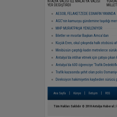
NTALYA VALİSİ İLE MALATYA VALİSİ
YÖRÜK
YER DEĞİŞTİRDİ
MİLLET
RAMAZ
"BAŞR
AESOB, FELAKETZEDE ESNAFIN YANINDA
AGC’nin kamuoyu gündemine taşıdığı mer
MHP MURATPAŞA YENİLENİYOR
Biletler ve mısırlar Başkan Amca’dan
Küçük Eren, okul çıkışında halk otobüsü al
Minibüsün çarptığı kadın metrelerce sürük
Antalya’da intihar etmek için çatıya çıkan 
Antalya’da 600 öğrenciye ‘Trafik Dedektifler
Trafik kazasında şehit olan polis Osmaniye
Direksiyon hakimiyetini kaybeden sürücü 
|
|
|
Ana Sayfa
Künye
İletişim
RSS
Tüm Hakları Saklıdır © 2018
Antalya Haberal
| 