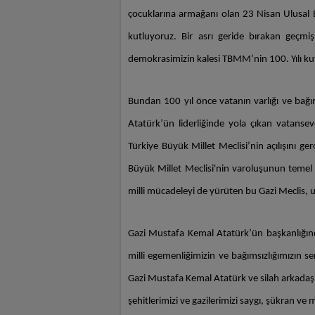
çocuklarına armağanı olan 23 Nisan Ulusal
kutluyoruz. Bir asrı geride bırakan geçmi
demokrasimizin kalesi TBMM’nin 100. Yılı ku
Bundan 100 yıl önce vatanın varlığı ve bağ
Atatürk’ün liderliğinde yola çıkan vatansever
Türkiye Büyük Millet Meclisi’nin açılışını gerç
Büyük Millet Meclisi'nin varoluşunun temel d
milli mücadeleyi de yürüten bu Gazi Meclis, ul
Gazi Mustafa Kemal Atatürk’ün başkanlığında
milli egemenliğimizin ve bağımsızlığımızın
Gazi Mustafa Kemal Atatürk ve silah arkadaşl
şehitlerimizi ve gazilerimizi saygı, şükran ve