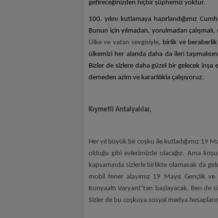
getireceğinizden hiçbir şüphemiz yoktur.
100. yılını kutlamaya hazırlandığımız Cumhur
Bunun için yılmadan, yorulmadan çalışmalı, u
Ülke ve vatan sevgisiyle,
birlik ve beraberl
ülkemizi her alanda daha da ileri taşımalısı
Bizler de sizlere daha güzel bir gelecek inş
demeden azim ve kararlılıkla çalışıyoruz.
Kıymetli Antalyalılar,
Her yıl büyük bir coşku ile kutladığımız 19 M
olduğu gibi evlerimizde olacağız. Ama koşu
kapsamında sizlerle birlikte olamasak da ge
mobil fener alayımız 19 Mayıs Gençlik ve
Konyaaltı Varyant’tan başlayacak. Ben de s
Sizler de bu coşkuya sosyal medya hesaplarımı