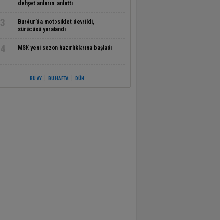
dehşet anlarını anlattı
3
Burdur’da motosiklet devrildi,
sürücüsü yaralandı
4
MSK yeni sezon hazırlıklarına başladı
|
|
BU AY
BU HAFTA
DÜN