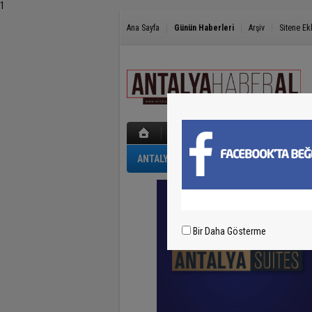
1
Ana Sayfa
Günün Haberleri
Arşiv
Sitene Ek
ANTALYA
GÜNCEL
POLİS-ADLİYE
Bir Daha Gösterme