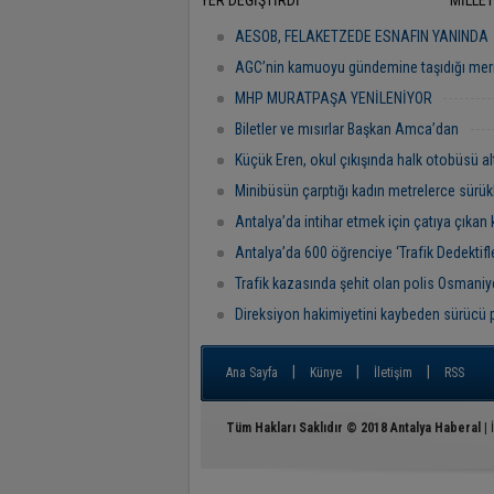
YER DEĞİŞTİRDİ
MİLLET
RAMAZ
"BAŞR
AESOB, FELAKETZEDE ESNAFIN YANINDA
AGC’nin kamuoyu gündemine taşıdığı mer
MHP MURATPAŞA YENİLENİYOR
Biletler ve mısırlar Başkan Amca’dan
Küçük Eren, okul çıkışında halk otobüsü al
Minibüsün çarptığı kadın metrelerce sürük
Antalya’da intihar etmek için çatıya çıkan 
Antalya’da 600 öğrenciye ‘Trafik Dedektifler
Trafik kazasında şehit olan polis Osmaniye
Direksiyon hakimiyetini kaybeden sürücü 
|
|
|
Ana Sayfa
Künye
İletişim
RSS
Tüm Hakları Saklıdır © 2018
Antalya Haberal
| 