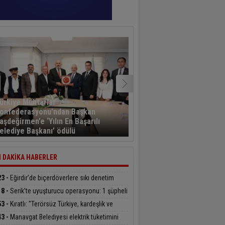
ürkiye Muhtarlar
onfederasyonu’ndan Başkan
Kayseri’den havalanan y
aşdeğirmen’e ‘Yılın En Başarılı
sporcusu 5,5 saat sonra
elediye Başkanı’ ödülü
Kahramanmaraş’a indi
 DAKİKA HABERLER
23 -
Eğirdir’de biçerdöverlere sıkı denetim
18 -
Serik’te uyuşturucu operasyonu: 1 şüpheli
klandı
53 -
Kıratlı: "Terörsüz Türkiye, kardeşlik ve
lü gelecek demektir"
43 -
Manavgat Belediyesi elektrik tüketimini