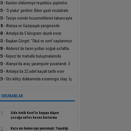
eşten karşılayacak
43 -
Kasten öldürmeye teşebbüs şüphelisi
klandı
23 -
’S plaka’ gerilimi: Biber gazlı müdahale
23 -
Taziye evinde husumetlilerini tabancayla
layan şüpheli gözaltına alındı
18 -
Alanya ve Gazipaşalı yangınzede
icilere sera naylonu desteği
48 -
Antalya’da 5 kilogram skunk esrar
esi ele geçirildi
43 -
Başkan Görgel: "Okul ve sınıf sayılarımızı
rdık"
28 -
Akdeniz’de tarım yolları soğuk asfaltla
leniyor
23 -
Kepez’de mahalle buluşmalarında
uklar hem öğrenip hem eğlendiler
23 -
Alanya’da araç şarampole yuvarlandı: 3
lı
23 -
Antalya’da 22 adet kaçak tarihi eser
alandı
23 -
Oto kilitçi dükkanında esrarengiz olay: İş
 sahibi ve genç kadın ölü bulundu
 OKUNANLAR
1
Side Antik Kent’te kuyuya düşen
çocuğa nefes kesen kurtarma
operasyonu
2
Kaza anı kameraya yansımıştı: Yaşadığı