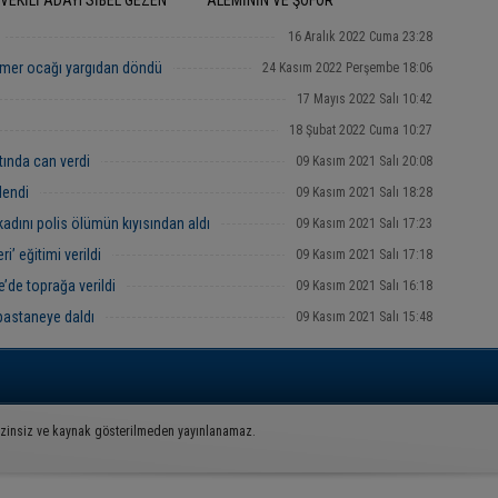
VEKİLİ ADAYI SİBEL GEZEN
ALEMİNİN VE ŞOFÖR
AN BAYRAMINI KUTLAYARAK
ARKADAŞLARIMIZIN RAMAZAN
AMIMIZ MÜBAREK OLSUN" DEDİ.
BAYRAMINIZI KUTLARIM
16 Aralık 2022 Cuma 23:28
mer ocağı yargıdan döndü
24 Kasım 2022 Perşembe 18:06
17 Mayıs 2022 Salı 10:42
18 Şubat 2022 Cuma 10:27
tında can verdi
09 Kasım 2021 Salı 20:08
lendi
09 Kasım 2021 Salı 18:28
kadını polis ölümün kıyısından aldı
09 Kasım 2021 Salı 17:23
i’ eğitimi verildi
09 Kasım 2021 Salı 17:18
’de toprağa verildi
09 Kasım 2021 Salı 16:18
pastaneye daldı
09 Kasım 2021 Salı 15:48
İzinsiz ve kaynak gösterilmeden yayınlanamaz.