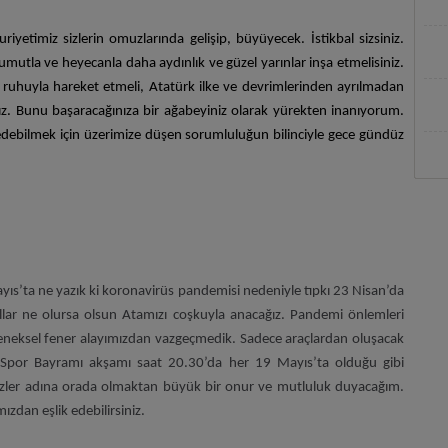
iyetimiz sizlerin omuzlarında gelişip, büyüyecek. İstikbal sizsiniz.
mutla ve heyecanla daha aydınlık ve güzel yarınlar inşa etmelisiniz.
ik ruhuyla hareket etmeli, Atatürk ilke ve devrimlerinden ayrılmadan
nız. Bunu başaracağınıza bir ağabeyiniz olarak yürekten inanıyorum.
a edebilmek için üzerimize düşen sorumluluğun bilinciyle gece gündüz
ayıs’ta ne yazık ki koronavirüs pandemisi nedeniyle tıpkı 23 Nisan’da
llar ne olursa olsun Atamızı coşkuyla anacağız. Pandemi önlemleri
leneksel fener alayımızdan vazgeçmedik. Sadece araçlardan oluşacak
 Spor Bayramı akşamı saat 20.30’da her 19 Mayıs’ta olduğu gibi
izler adına orada olmaktan büyük bir onur ve mutluluk duyacağım.
zdan eşlik edebilirsiniz.