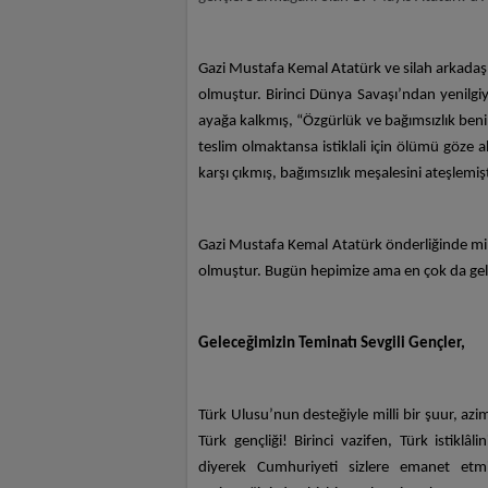
Gazi Mustafa Kemal Atatürk ve silah arkadaş
olmuştur. Birinci Dünya Savaşı’ndan yenilgiyl
ayağa kalkmış, “Özgürlük ve bağımsızlık beni
teslim olmaktansa istiklali için ölümü göze 
karşı çıkmış, bağımsızlık meşalesini ateşlemişt
Gazi Mustafa Kemal Atatürk önderliğinde mill
olmuştur. Bugün hepimize ama en çok da gele
Geleceğimizin Teminatı Sevgili Gençler,
Türk Ulusu’nun desteğiyle milli bir şuur, az
Türk gençliği! Birinci vazifen, Türk istikl
diyerek Cumhuriyeti sizlere emanet etmi