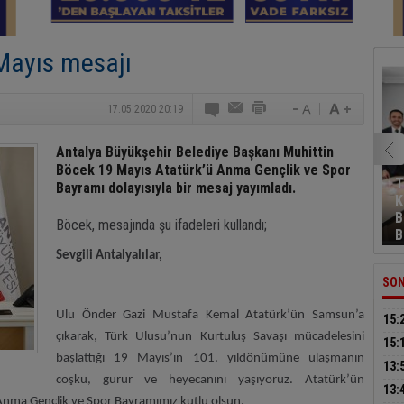
Mayıs mesajı
17.05.2020 20:19
Antalya Büyükşehir Belediye Başkanı Muhittin
Böcek 19 Mayıs Atatürk’ü Anma Gençlik ve Spor
T
Bayramı dolayısıyla bir mesaj yayımladı.
K
B
Böcek, mesajında şu ifadeleri kullandı;
B
Sevgili Antalyalılar,
SON
Ulu Önder Gazi Mustafa Kemal Atatürk’ün Samsun’a
15:
çıkarak, Türk Ulusu’nun Kurtuluş Savaşı mücadelesini
15:
başlattığı 19 Mayıs’ın 101. yıldönümüne ulaşmanın
tutu
13:
coşku, gurur ve heyecanını yaşıyoruz. Atatürk’ün
güç
13:
 Anma Gençlik ve Spor Bayramımız kutlu olsun.