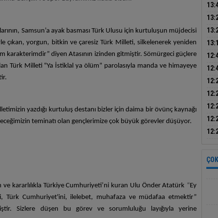
gün
13:
tutu
13:
13:
larının, Samsun’a ayak basması Türk Ulusu için kurtuluşun müjdecisi
kova
e çıkan, yorgun, bitkin ve çaresiz Türk Milleti, silkelenerek yeniden
13:
üret
m karakterimdir” diyen Atasının izinden gitmiştir. Sömürgeci güçlere
12:
alan Türk Milleti “Ya İstiklal ya ölüm” parolasıyla manda ve himayeye
madd
12:
ir.
artı
12:
yeni
12:
çoc
12:
etimizin yazdığı kurtuluş destanı bizler için daima bir övünç kaynağı
yara
12:
ceğimizin teminatı olan gençlerimize çok büyük görevler düşüyor.
yak
12:
yeri
ÇOK
im ve kararlılıkla Türkiye Cumhuriyeti’ni kuran Ulu Önder Atatürk
“
Ey
âlini, Türk Cumhuriyet'ini, ilelebet, muhafaza ve müdafaa etmektir”
ştir. Sizlere düşen bu görev ve sorumluluğu layığıyla yerine