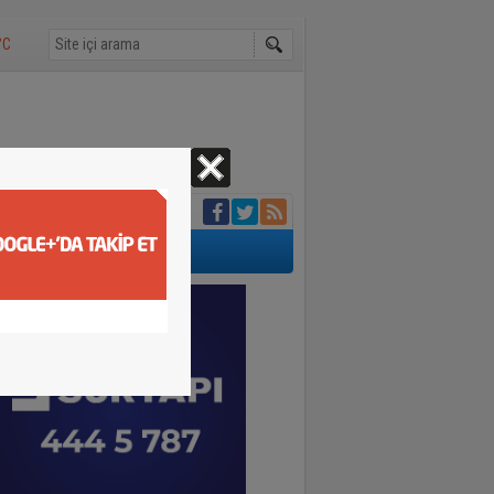
°C
ltına alındı
i
lendiler
dın ölü bulundu