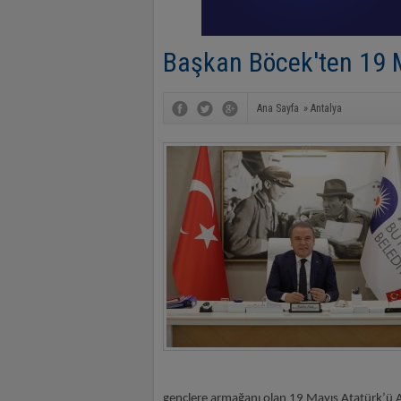
Başkan Böcek'ten 19 
Ana Sayfa
»
Antalya
gençlere armağanı olan 19 Mayıs Atatürk’ü