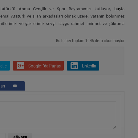
tatürk’ü Anma Gençlik ve Spor Bayramımızı kutluyor,
başta
emal Atatürk ve silah arkadaşları olmak üzere, vatanın bölünmez
itlerimizi ve gazilerimiz sevgi, saygı, rahmet, minnet ve şükranla
Bu haber toplam 1046 defa okunmuştur
etle
Google+'da Paylaş
LinkedIn
arı