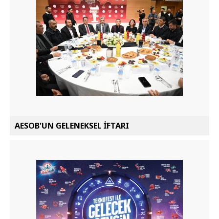
AESOB'UN GELENEKSEL İFTARI