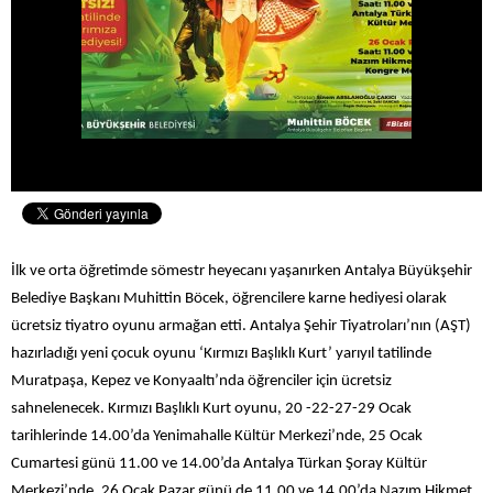
İlk ve orta öğretimde sömestr heyecanı yaşanırken Antalya Büyükşehir
Belediye Başkanı Muhittin Böcek, öğrencilere karne hediyesi olarak
ücretsiz tiyatro oyunu armağan etti. Antalya Şehir Tiyatroları’nın (AŞT)
hazırladığı yeni çocuk oyunu ‘Kırmızı Başlıklı Kurt’ yarıyıl tatilinde
Muratpaşa, Kepez ve Konyaaltı’nda öğrenciler için ücretsiz
sahnelenecek. Kırmızı Başlıklı Kurt oyunu, 20 -22-27-29 Ocak
tarihlerinde 14.00’da Yenimahalle Kültür Merkezi’nde, 25 Ocak
Cumartesi günü 11.00 ve 14.00’da Antalya Türkan Şoray Kültür
Merkezi’nde, 26 Ocak Pazar günü de 11.00 ve 14.00’da Nazım Hikmet