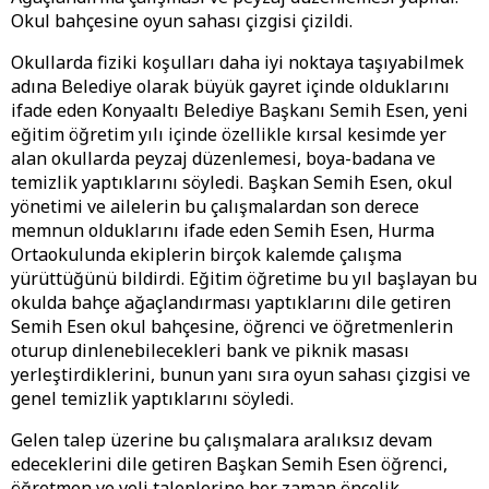
Okul bahçesine oyun sahası çizgisi çizildi.
Okullarda fiziki koşulları daha iyi noktaya taşıyabilmek
adına Belediye olarak büyük gayret içinde olduklarını
ifade eden Konyaaltı Belediye Başkanı Semih Esen, yeni
eğitim öğretim yılı içinde özellikle kırsal kesimde yer
alan okullarda peyzaj düzenlemesi, boya-badana ve
temizlik yaptıklarını söyledi. Başkan Semih Esen, okul
yönetimi ve ailelerin bu çalışmalardan son derece
memnun olduklarını ifade eden Semih Esen, Hurma
Ortaokulunda ekiplerin birçok kalemde çalışma
yürüttüğünü bildirdi. Eğitim öğretime bu yıl başlayan bu
okulda bahçe ağaçlandırması yaptıklarını dile getiren
Semih Esen okul bahçesine, öğrenci ve öğretmenlerin
oturup dinlenebilecekleri bank ve piknik masası
yerleştirdiklerini, bunun yanı sıra oyun sahası çizgisi ve
genel temizlik yaptıklarını söyledi.
Gelen talep üzerine bu çalışmalara aralıksız devam
edeceklerini dile getiren Başkan Semih Esen öğrenci,
öğretmen ve veli taleplerine her zaman öncelik