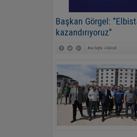
Başkan Görgel: "Elbista
kazandırıyoruz"
Ana Sayfa
»
Güncel