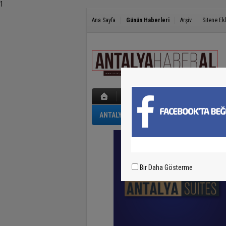
1
Ana Sayfa
Günün Haberleri
Arşiv
Sitene Ek
ANTALYA
GÜNCEL
POLİS-ADLİYE
Bir Daha Gösterme