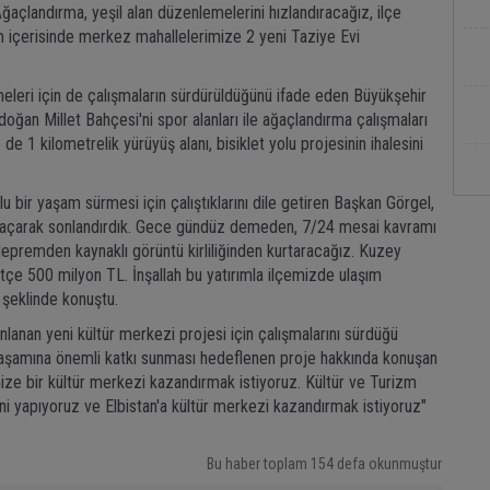
ğaçlandırma, yeşil alan düzenlemelerini hızlandıracağız, ilçe
 içerisinde merkez mahallelerimize 2 yeni Taziye Evi
rmeleri için de çalışmaların sürdürüldüğünü ifade eden Büyükşehir
ğan Millet Bahçesi'ni spor alanları ile ağaçlandırma çalışmaları
e 1 kilometrelik yürüyüş alanı, bisiklet yolu projesinin ihalesini
u bir yaşam sürmesi için çalıştıklarını dile getiren Başkan Görgel,
'ni açarak sonlandırdık. Gece gündüz demeden, 7/24 mesai kavramı
 depremden kaynaklı görüntü kirliliğinden kurtaracağız. Kuzey
ütçe 500 milyon TL. İnşallah bu yatırımla ilçemizde ulaşım
 şeklinde konuştu.
nlanan yeni kültür merkezi projesi için çalışmalarını sürdüğü
l yaşamına önemli katkı sunması hedeflenen proje hakkında konuşan
ize bir kültür merkezi kazandırmak istiyoruz. Kültür ve Turizm
ini yapıyoruz ve Elbistan'a kültür merkezi kazandırmak istiyoruz"
Bu haber toplam 154 defa okunmuştur