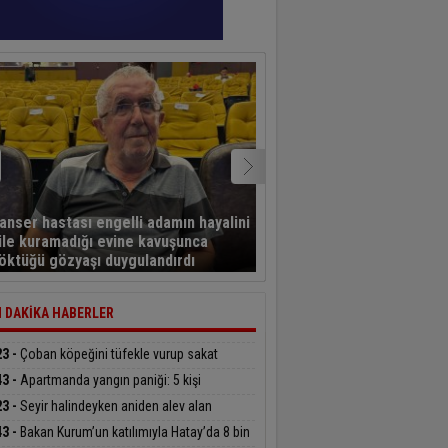
Türkiye Muhtarlar
anser hastası engelli adamın hayalini
Konfederasyonu’ndan B
ile kuramadığı evine kavuşunca
Başdeğirmen’e ‘Yılın En B
öktüğü gözyaşı duygulandırdı
Belediye Başkanı’ ödülü
 DAKİKA HABERLER
23 -
Çoban köpeğini tüfekle vurup sakat
ktılar
43 -
Apartmanda yangın paniği: 5 kişi
andan etkilendi
23 -
Seyir halindeyken aniden alev alan
obildeki 4 kişi yaralandı
43 -
Bakan Kurum’un katılımıyla Hatay’da 8 bin