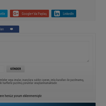
etle
Google+'da Paylaş
LinkedIn
arı
mleler veya imalar, inançlara saldırı içeren, imla kuralları ile yazılmamış,
ük harflerle yazılmış yorumlar onaylanmamaktadır.
ere henüz yorum eklenmemiştir.