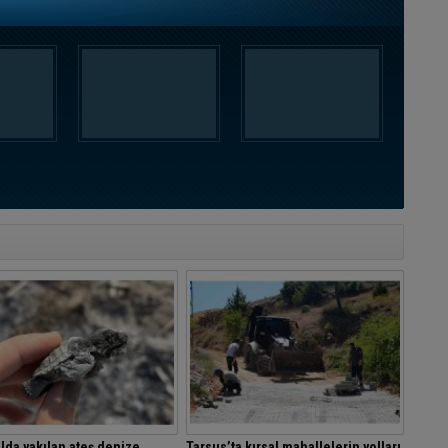
da yakılan ateş denize
Tarsus’ta kırsal mahallelerin yolları