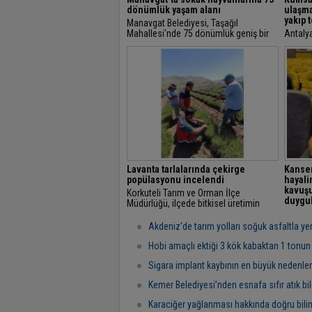
dönümlük yaşam alanı
ulaşma
yakıp t
Manavgat Belediyesi, Taşağıl
Mahallesi'nde 75 dönümlük geniş bir
Antalya
alanda Sokak Hayvanları Doğal Yaşam
Sahili'
Alanı Projesi'ni hayata geçiriyor.
carett
balıkç
yapanla
Lavanta tarlalarında çekirge
Kanser
popülasyonu incelendi
hayali
kavuş
Korkuteli Tarım ve Orman İlçe
duygul
Müdürlüğü, ilçede bitkisel üretimin
korunmasına yönelik saha
Hatay'
çalışmalarını sürdürüyor.
kapsam
Akdeniz’de tarım yolları soğuk asfaltla ye
kanser 
gözyaşı
Hobi amaçlı ektiği 3 kök kabaktan 1 tonun
geçti,...
Sigara implant kaybının en büyük nedenler
Kemer Belediyesi’nden esnafa sıfır atık bi
Karaciğer yağlanması hakkında doğru bilin