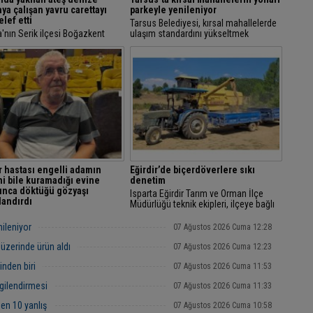
ya çalışan yavru carettayı
parkeyle yenileniyor
elef etti
Tarsus Belediyesi, kırsal mahallelerde
'nın Serik ilçesi Boğazkent
ulaşım standardını yükseltmek
nde nesli tehlike altındaki caretta
amacıyla 28 mahallede toplam 80 bin
aların yuvalama alanında
metrekarelik parke yol çalışmalarını
ılar ya da kumsalda mangal
sürdürüyor.
r tarafından...
 hastası engelli adamın
Eğirdir’de biçerdöverlere sıkı
ni bile kuramadığı evine
denetim
unca döktüğü gözyaşı
Isparta Eğirdir Tarım ve Orman İlçe
andırdı
Müdürlüğü teknik ekipleri, ilçeye bağlı
da 500 Bin Sosyal Konut Projesi
köylerde hububat hasadının devam
ında ev hayali gerçek olan
ettiği alanlarda görev yapan
nileniyor
07 Ağustos 2026 Cuma 12:28
hastası engelli Fuat Torun'un
biçerdöverleri...
 içerisinde, "Çok kötü günlerim
 üzerinde ürün aldı
07 Ağustos 2026 Cuma 12:23
inden biri
07 Ağustos 2026 Cuma 11:53
lgilendirmesi
07 Ağustos 2026 Cuma 11:33
en 10 yanlış
07 Ağustos 2026 Cuma 10:58