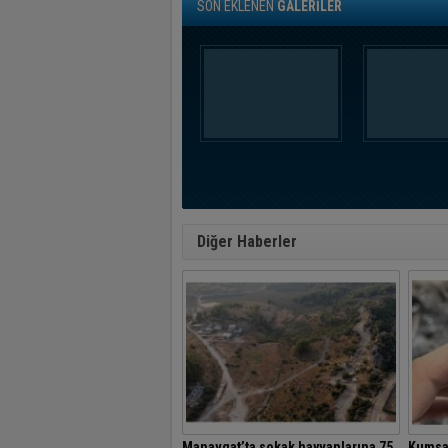
SON EKLENEN
GALERİLER
Diğer Haberler
Manavgat’ta sokak hayvanlarına 75
Kumsal