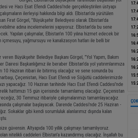
500 
17:
addesi ve Hacı Esat Efendi Caddesi'nde gerçekleştirilen üstyapı
sür
17:
alışmaların ilerleyişi hakkında bilgi aldı. Elbistan'da yürütülen
dön
17:
an Fırat Görgel, "Büyükşehir Belediyesi olarak Elbistan'da
çalı
rebilme adına incelemelerini yapıyoruz. Elbistan'da bu sene
17:
cek. Yapılan çalışmalar, Elbistan'ın 100 yılına hizmet edecek bir
park
16:
n içmesuyu, yağmursuyu ve kanalizasyon hatları ile belli bir
ince
16:
bil
16:
iler veren Büyükşehir Belediye Başkanı Görgel, "Yol Yapım, Bakım
duy
Tur
16:
r Dairesi Başkanlığımız ile beraber Elbistan'da yol yatırımlarımıza
kur
16:
ı 10 Haziran itibari ile bitirmiş olacağız ve sene sonunda bu
kayb
15:
ınarbaşı, Çeçenistan, Hacı Esat Efendi ve Söğütlü caddelerimizde
ned
15:
mızı yapacağız. 10 Haziran tarihinde Hacı Esat Efendi Caddesi'nde
trelik hattımızı 15 gün içerisinde tamamlamış olacağız. Çeçenistan
ireceğiz, 30 Temmuz itibariyle çalışmalarımızı tamamlayacağız.
ÇOK
tasında çalışmalar başlayacak. Darende Caddesi'nde 25 Haziran -
. Sokaklar gibi kendi sorumluluk alanlarımız dışında kalan
ştu.
bize güvensin. Altyapıda 100 yıllık çalışmayı tamamlıyoruz.
n nitelikli caddeleri Elbistan'a kazandırmış olacağız. İnşallah bu