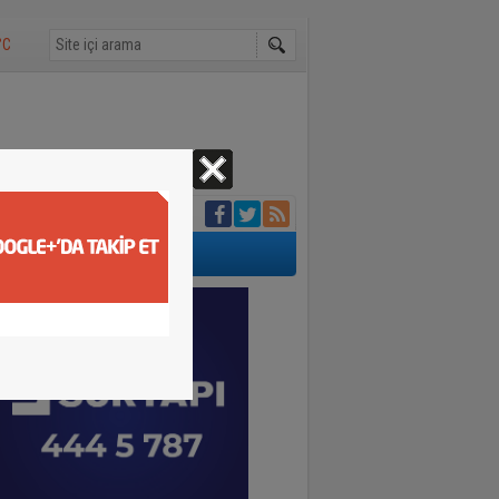
°C
tu belirlendi
ıp telef etti
kavuşunca döktüğü
buluştu
adı yürekleri