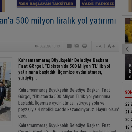
n’a 500 milyon liralık yol yatırımı
04.06.2026 10:13
Kahramanmaraş Büyükşehir Belediye Başkanı
K
Fırat Görgel, "Elbistan'da 500 Milyon TL'lik yol
b
yatırımına başladık. İlçemize aydınlatması,
d
yürüyüş...
Kahramanmaraş Büyükşehir Belediye Başkanı Fırat
SON
Görgel, "Elbistan'da 500 Milyon TL'lik yol yatırımına
başladık. İlçemize aydınlatması, yürüyüş yolu ve
22:
peyzajıyla 4 nitelikli cadde kazandırıyoruz. Hayırlı olsun"
bıra
21:
dedi.
dum
20:
Kahramanmaraş Büyükşehir Belediye Başkanı Fırat
otom
18:
Görgel, Elbistan'da Büyükşehir tarafından başlatılan yol