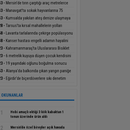
hak sahibinin konutu belirlendi
43 -
Mersin’de tırın çarptığı araç metrelerce
üklendi
43 -
Manavgat’ta sokak hayvanlarına 75
ümlük yaşam alanı
43 -
Kumsalda yakılan ateş denize ulaşmaya
şan yavru carettayı yakıp telef etti
28 -
Tarsus’ta kırsal mahallelerin yolları
eyle yenileniyor
58 -
Lavanta tarlalarında çekirge popülasyonu
lendi
48 -
Kanser hastası engelli adamın hayalini
e kuramadığı evine kavuşunca döktüğü gözyaşı
23 -
Kahramanmaraş’ta Uluslararası Bisiklet
gulandırdı
nuvası tamamlandı
23 -
6 metrelik kuyuya düşen çocuk kendisini
taran kahramanıyla buluştu
23 -
19 yaşındaki oğlunu boğulma sonucu
eden acılı babanın feryadı yürekleri dağladı
53 -
Alanya’da balkonda çıkan yangın paniğe
en oldu
23 -
Eğirdir’de biçerdöverlere sıkı denetim
 OKUNANLAR
1
Hobi amaçlı ektiği 3 kök kabaktan 1
tonun üzerinde ürün aldı
2
Mersin’de özel bireyler açık havada