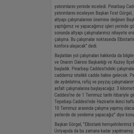
yatırımlarını yerinde inceledi. Pınarbaşı C
yatırımlarını inceleyen Başkan Fırat Görgel, ç
altyapı çalışmalarının önemine değinen Başk
yaptığımız ve yapacağımız işleri yerinde gö
sonunda altyapı çalışmalarımız nihayete ere
çalışma. Bu çalışmalar noktasında Elbistan'ı
konfora ulaşacak" dedi.
Başlatılan yol çalışmaları hakkında da bilg
ve Onarım Dairesi Başkanlığı ve Kuzey İlçele
başladık. Pınarbaşı Caddesi'ndeki çalışmalar
caddemiz nitelikli cadde haline gelecek. P
de aydınlatma, refüj ve peyzaj çalışmaları
asfalt çalışmalarına başlayacağız. 3 kilome
Caddesi'ne de 1 Temmuz tarihi itibariyle g
Tepebaşı Caddesi'nde Haziran'ın ikinci haf
10 Temmuz arasında çalışma yapmış olacağız
yerlerde de yenileme yapacağız" diye konu
Başkan Görgel, "Elbistanlı hemşehrilerimiz 
Üstyapıda da bu zamana kadar yapılmamış ola