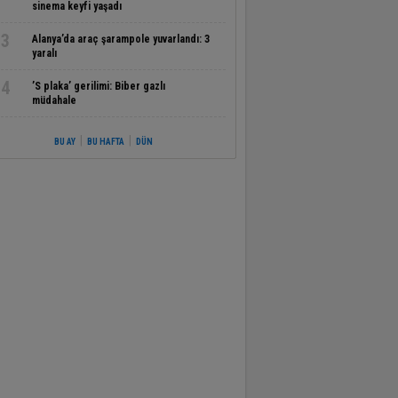
sinema keyfi yaşadı
3
Alanya’da araç şarampole yuvarlandı: 3
yaralı
4
’S plaka’ gerilimi: Biber gazlı
müdahale
|
|
BU AY
BU HAFTA
DÜN