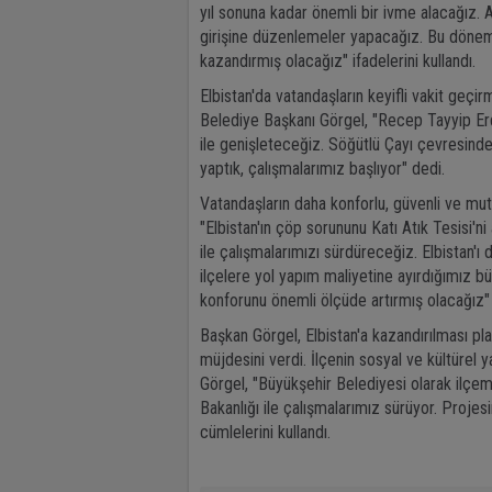
yıl sonuna kadar önemli bir ivme alacağız. A
girişine düzenlemeler yapacağız. Bu dönem
kazandırmış olacağız" ifadelerini kullandı.
Elbistan'da vatandaşların keyifli vakit geçi
Belediye Başkanı Görgel, "Recep Tayyip Erdo
ile genişleteceğiz. Söğütlü Çayı çevresinde d
yaptık, çalışmalarımız başlıyor" dedi.
Vatandaşların daha konforlu, güvenli ve mutl
"Elbistan'ın çöp sorununu Katı Atık Tesisi
ile çalışmalarımızı sürdüreceğiz. Elbistan'ı
ilçelere yol yapım maliyetine ayırdığımız b
konforunu önemli ölçüde artırmış olacağız"
Başkan Görgel, Elbistan'a kazandırılması pla
müjdesini verdi. İlçenin sosyal ve kültüre
Görgel, "Büyükşehir Belediyesi olarak ilçem
Bakanlığı ile çalışmalarımız sürüyor. Projes
cümlelerini kullandı.