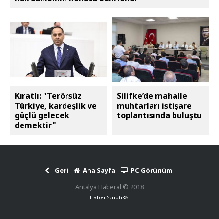
Kıratlı: "Terörsüz
Silifke’de mahalle
Türkiye, kardeşlik ve
muhtarları istişare
güçlü gelecek
toplantısında buluştu
demektir"
Geri
Ana Sayfa
PC Görünüm
Antalya Haberal © 2018
Haber Scripti