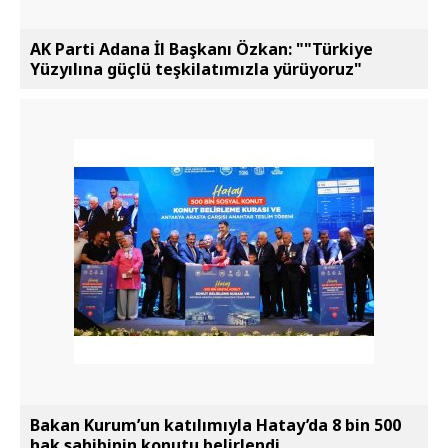
AK Parti Adana İl Başkanı Özkan: ""Türkiye
Yüzyılına güçlü teşkilatımızla yürüyoruz"
Bakan Kurum’un katılımıyla Hatay’da 8 bin 500
hak sahibinin konutu belirlendi