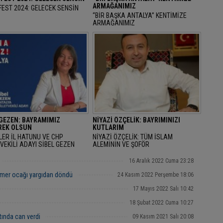
ARMAĞANIMIZ
EST 2024: GELECEK SENSİN
“BİR BAŞKA ANTALYA” KENTİMİZE
ARMAĞANIMIZ
 GEZEN: BAYRAMIMIZ
NİYAZİ ÖZÇELİK: BAYRIMINIZI
EK OLSUN
KUTLARIM
LER İL HATUNU VE CHP
NİYAZİ ÖZÇELİK: TÜM İSLAM
VEKİLİ ADAYI SİBEL GEZEN
ALEMİNİN VE ŞOFÖR
AN BAYRAMINI KUTLAYARAK
ARKADAŞLARIMIZIN RAMAZAN
AMIMIZ MÜBAREK OLSUN" DEDİ.
BAYRAMINIZI KUTLARIM
16 Aralık 2022 Cuma 23:28
mer ocağı yargıdan döndü
24 Kasım 2022 Perşembe 18:06
17 Mayıs 2022 Salı 10:42
18 Şubat 2022 Cuma 10:27
tında can verdi
09 Kasım 2021 Salı 20:08