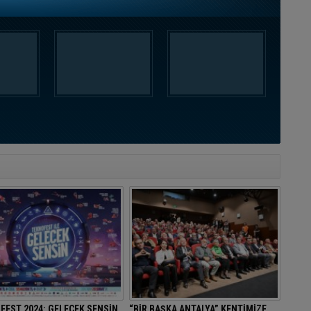
FEST 2024: GELECEK SENSİN
“BİR BAŞKA ANTALYA” KENTİMİZE