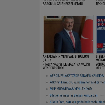
AESOB'UN GELENEKSEL İFTARI
TEKNOF
ANTALYA'NIN YENİ VALİSİ HULUSİ
SİBEL
ŞAHİN
MÜBAR
NTALYA VALİSİ İLE MALATYA VALİSİ
YÖRÜK
YER DEĞİŞTİRDİ
MİLLET
RAMAZ
"BAŞR
AESOB, FELAKETZEDE ESNAFIN YANINDA
AGC’nin kamuoyu gündemine taşıdığı mer
MHP MURATPAŞA YENİLENİYOR
Biletler ve mısırlar Başkan Amca’dan
Küçük Eren, okul çıkışında halk otobüsü al