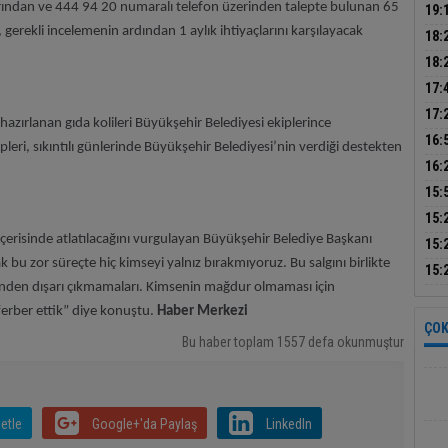
ada
rından ve 444 94 20 numaralı telefon üzerinden talepte bulunan 65
19:
e, gerekli incelemenin ardından 1 aylık ihtiyaçlarını karşılayacak
sür
18:
yanı
18:
topl
17:
yöne
Ala
17:
zırlanan gıda kolileri Büyükşehir Belediyesi ekiplerince
Başk
16:
ipleri, sıkıntılı günlerinde Büyükşehir Belediyesi’nin verdiği destekten
uyar
16:
Anta
15:
olan
15:
yap
erisinde atlatılacağını vurgulayan Büyükşehir Belediye Başkanı
15:
 bu zor süreçte hiç kimseyi yalnız bırakmıyoruz. Bu salgını birlikte
pro
15:
rinden dışarı çıkmamaları. Kimsenin mağdur olmaması için
şüph
ferber ettik” diye konuştu.
Haber Merkezi
ÇOK
Bu haber toplam 1557 defa okunmuştur
etle
Google+'da Paylaş
LinkedIn