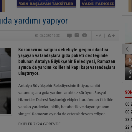
gıda yardımı yapıyor
05.05.2020 16:33
Koronavirüs salgını sebebiyle geçim sıkıntısı
yaşayan vatandaşlara gıda paketi desteğinde
K
bulunan Antalya Büyükşehir Belediyesi, Ramazan
t
ayında da yardım kolilerini kapı kapı vatandaşlara
g
ulaştırıyor.
a
Antalya Büyükşehir Belediyesinin ihtiyaç sahibi
SON
vatandaşlara gıda yardımı aralıksız sürüyor. Sosyal
Hizmetler Dairesi Başkanlığı ekipleri tarafından titizlikle
00:
yapılan yardımlar, birlik, beraberlik ve dayanışmanın
anla
00:
simgesi Ramazan ayında da artarak devam ediyor.
ope
23:
EKİPLER 7/24 GÖREVDE
moto
22: