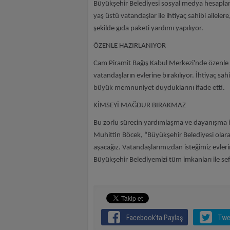
Büyükşehir Belediyesi sosyal medya hesapla
yaş üstü vatandaşlar ile ihtiyaç sahibi aileler
şekilde gıda paketi yardımı yapılıyor.
ÖZENLE HAZIRLANIYOR
Cam Piramit Bağış Kabul Merkezi'nde özenle ha
vatandaşların evlerine bırakılıyor. İhtiyaç sah
büyük memnuniyet duyduklarını ifade etti.
KİMSEYİ MAĞDUR BIRAKMAZ
Bu zorlu sürecin yardımlaşma ve dayanışma iç
Muhittin Böcek, “Büyükşehir Belediyesi olarak
aşacağız. Vatandaşlarımızdan isteğimiz evle
Büyükşehir Belediyemizi tüm imkanları ile se
Facebook'ta Paylaş
Twe