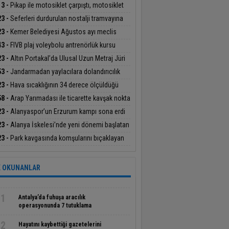
mın Berke Barajı’nda cansız bedeni bulundu
13 -
Pikap ile motosiklet çarpıştı, motosiklet
ücüsü yaralandı
23 -
Seferleri durdurulan nostalji tramvayına
cı madde atıldı: O anlar kamerada
23 -
Kemer Belediyesi Ağustos ayı meclis
antısında araç filosunun güçlendirilmesine
43 -
FIVB plaj voleybolu antrenörlük kursu
lik kararlar alındı
nya’da başladı
23 -
Altın Portakal’da Ulusal Uzun Metraj Jüri
anlığı görevini Derviş Zaim yapacak
53 -
Jandarmadan yaylacılara dolandırıcılık
ısı
23 -
Hava sıcaklığının 34 derece ölçüldüğü
lya’da deniz suyu sıcaklığı 30 dereceyi gördü
58 -
Arap Yarımadası ile ticarette kavşak nokta
 Cilvegözü’nden günde bin 500 tır giriş-çıkış
23 -
Alanyaspor’un Erzurum kampı sona erdi
ıyor
23 -
Alanya İskelesi’nde yeni dönemi başlatan
tokol imzalandı
23 -
Park kavgasında komşularını bıçaklayan
eli tutuklandı
 OKUNANLAR
1
Antalya’da fuhuşa aracılık
operasyonunda 7 tutuklama
2
Hayatını kaybettiği gazetelerini