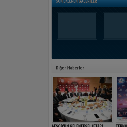
SON EKLENEN
GALERİLER
Diğer Haberler
AESOB'UN GELENEKSEL İFTARI
TEKNO