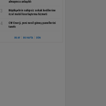
almayınca anlaşıldı
3
Büyükşehrin sahipsiz sokak kedilerine
özel mobil kısırlaştırma hizmeti
4
CW Enerji, yeni nesil güneş panellerini
tanıttı
|
|
BU AY
BU HAFTA
DÜN