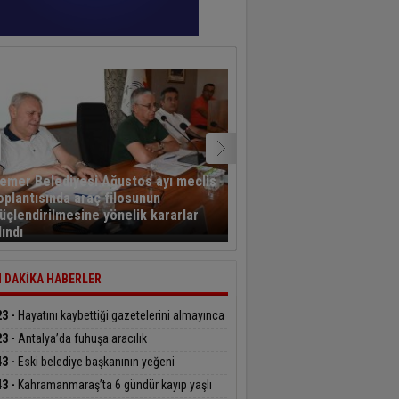
emer Belediyesi Ağustos ayı meclis
oplantısında araç filosunun
Eğitim-Bir-Sen Adana Şu
üçlendirilmesine yönelik kararlar
Kahramanmaraş’ta tema
lındı
bulundu
 DAKİKA HABERLER
23 -
Hayatını kaybettiği gazetelerini almayınca
şıldı
23 -
Antalya’da fuhuşa aracılık
rasyonunda 7 tutuklama
43 -
Eski belediye başkanının yeğeni
siklet kazasında hayatını kaybetti
43 -
Kahramanmaraş’ta 6 gündür kayıp yaşlı