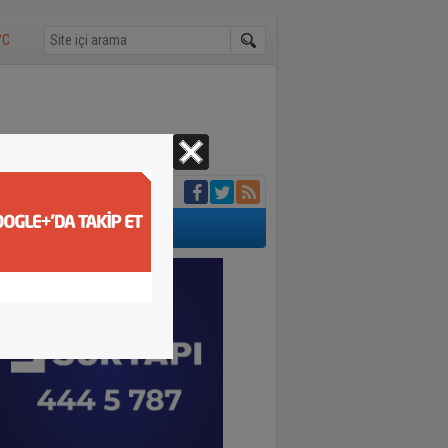
°C
aybetti
 cansız bedeni
anlar kamerada
un
rviş Zaim yapacak
aklığı 30 dereceyi
ünde bin 500 tır