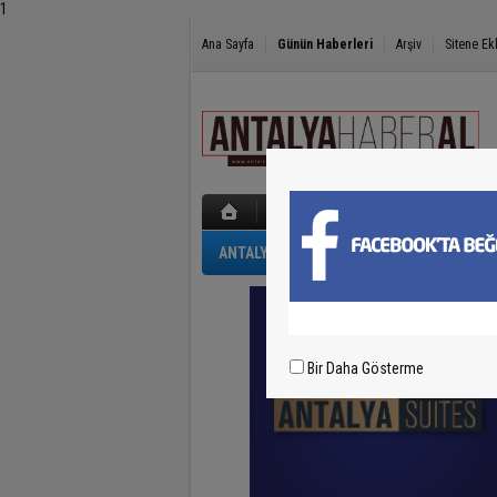
1
Ana Sayfa
Günün Haberleri
Arşiv
Sitene Ek
ANTALYA
GÜNCEL
POLİS-ADLİYE
Bir Daha Gösterme