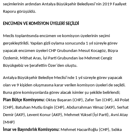
seçimlerinin ardından Antalya Büyükşehir Belediyesi’nin 2019 Faaliyet
Raporu görüşüldü.
ENCÜMEN VE KOMİSYON ÜYELERİ SEÇİLDİ
Meclis toplantısında encümen ve komisyon üyelerinin seçimi
gerçekleştirildi. Yapılan gizli oylama sonucunda 1 yıl süreyle görev
yapacak encümen üyeleri CHP Grubundan Mesut Kocagöz, Büşra
Özdemir, Mithat Aras, İyi Parti Grubundan ise Mehmet Cengiz
Büyükgebiz ve Şerafettin Özer’den oluştu.
Antalya Büyükşehir Belediye Meclisi’nde 1 yıl süreyle görev yapacak
olan ve 9 kişiden oluşmasına karar verilen komisyon üyeleri de seçildi.
Buna göre komisyonlarda görev alacak isimler şu şekilde belirlendi;
Plan Bütçe Komisyonu:
Oktay Başaran (CHP), Zafer Tan (CHP), Ali Polat
(CHP), Batuhan Mutlu Engin (CHP), Abdurrahman Yılmaz (AKP), Serhat
Demir (AKP), Levent Konur (AKP), Mehmet Yüksel (İyi Parti), Avni Atay
(MHP)
İmar ve Bayındırlık Komisyonu:
Mehmet Hacıarifoğlu (CHP), Sıdıka