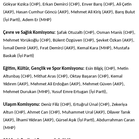
Gökyar Kızılca (CHP), Erkan Demirci (CHP), Enver Barış (CHP), Ali Çetin
(AKP), Hasan Cumhur Göncü (AKP), Mehmet Ali Kiriş (AKP), Barış Bulut
(İyi Parti), Adem Er (MHP)
Çevre ve Sağlık Komisyonu:
Şafak Otuzaltı (CHP), Osman Manis (CHP),
Mehmet Yörükoğlu (CHP), Bülent Özgüven (CHP), Şevket Özkan (AKP),
İsmail Demir (AKP), Fırat Demirci (AKP), Kemal Kara (MHP), Mustafa
Baskak (İyi Parti)
Eğitim, Kültür, Gençlik ve Spor Komisyonu:
Esin Bilgiç (CHP), Metin
Altunbaş (CHP), Mithat Aras (CHP), Oktay Başaran (CHP), Kemal
Yıldırım (AKP), Mehmet Ali Erdoğan (AKP), Mehmet Güven (AKP),
Mehmet Durukan (MHP), Yusuf Emre Ertugan (İyi Parti),
Ulaşım Komisyonu:
Deniz Filiz (CHP), Ertuğrul Ünal (CHP), Zekeriya
Altun (CHP), Ahmet Can (CHP), Muhammet Ural (AKP), Dilaver Tanık
(AKP), İlhami Yıldıran (AKP), Gürsel Aşık (İyi Parti), Abdurrahman Caran
(MHP)