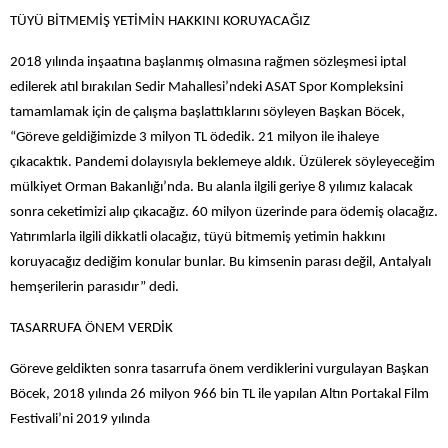
TÜYÜ BİTMEMİŞ YETİMİN HAKKINI KORUYACAĞIZ
2018 yılında inşaatına başlanmış olmasına rağmen sözleşmesi iptal
edilerek atıl bırakılan Sedir Mahallesi’ndeki ASAT Spor Kompleksini
tamamlamak için de çalışma başlattıklarını söyleyen Başkan Böcek,
“Göreve geldiğimizde 3 milyon TL ödedik. 21 milyon ile ihaleye
çıkacaktık. Pandemi dolayısıyla beklemeye aldık. Üzülerek söyleyeceğim
mülkiyet Orman Bakanlığı’nda. Bu alanla ilgili geriye 8 yılımız kalacak
sonra ceketimizi alıp çıkacağız. 60 milyon üzerinde para ödemiş olacağız.
Yatırımlarla ilgili dikkatli olacağız, tüyü bitmemiş yetimin hakkını
koruyacağız dediğim konular bunlar. Bu kimsenin parası değil, Antalyalı
hemşerilerin parasıdır” dedi.
TASARRUFA ÖNEM VERDİK
Göreve geldikten sonra tasarrufa önem verdiklerini vurgulayan Başkan
Böcek, 2018 yılında 26 milyon 966 bin TL ile yapılan Altın Portakal Film
Festivali’ni 2019 yılında