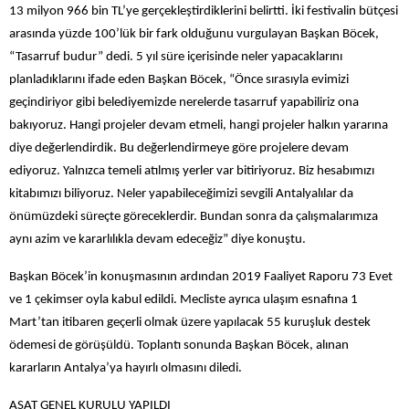
13 milyon 966 bin TL’ye gerçekleştirdiklerini belirtti. İki festivalin bütçesi
arasında yüzde 100’lük bir fark olduğunu vurgulayan Başkan Böcek,
“Tasarruf budur” dedi. 5 yıl süre içerisinde neler yapacaklarını
planladıklarını ifade eden Başkan Böcek, “Önce sırasıyla evimizi
geçindiriyor gibi belediyemizde nerelerde tasarruf yapabiliriz ona
bakıyoruz. Hangi projeler devam etmeli, hangi projeler halkın yararına
diye değerlendirdik. Bu değerlendirmeye göre projelere devam
ediyoruz. Yalnızca temeli atılmış yerler var bitiriyoruz. Biz hesabımızı
kitabımızı biliyoruz. Neler yapabileceğimizi sevgili Antalyalılar da
önümüzdeki süreçte göreceklerdir. Bundan sonra da çalışmalarımıza
aynı azim ve kararlılıkla devam edeceğiz” diye konuştu.
Başkan Böcek’in konuşmasının ardından
2019 Faaliyet Raporu 73 Evet
ve 1 çekimser oyla kabul edildi. Mecliste ayrıca ulaşım esnafına 1
Mart’tan itibaren geçerli olmak üzere
yapılacak 55 kuruşluk destek
ödemesi de görüşüldü. Toplantı sonunda Başkan Böcek, alınan
kararların Antalya’ya hayırlı olmasını diledi.
ASAT GENEL KURULU YAPILDI