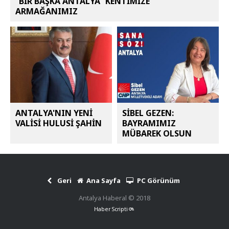
“BİR BAŞKA ANTALYA” KENTİMİZE
ARMAĞANIMIZ
ANTALYA'NIN YENİ
SİBEL GEZEN:
VALİSİ HULUSİ ŞAHİN
BAYRAMIMIZ
MÜBAREK OLSUN
Geri
Ana Sayfa
PC Görünüm
Antalya Haberal © 2018
Haber Scripti