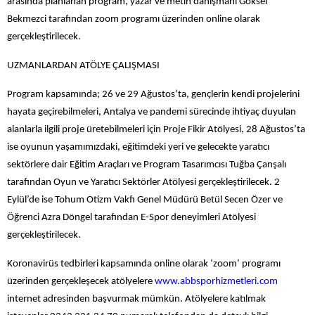
arasında planlanan program, yazar ve metin danışmanı Göksel
Bekmezci tarafından zoom programı üzerinden online olarak
gerçekleştirilecek.
UZMANLARDAN ATÖLYE ÇALIŞMASI
Program kapsamında; 26 ve 29 Ağustos’ta, gençlerin kendi projelerini
hayata geçirebilmeleri, Antalya ve pandemi sürecinde ihtiyaç duyulan
alanlarla ilgili proje üretebilmeleri için Proje Fikir Atölyesi, 28 Ağustos’ta
ise oyunun yaşamımızdaki, eğitimdeki yeri ve gelecekte yaratıcı
sektörlere dair Eğitim Araçları ve Program Tasarımcısı Tuğba Çanşalı
tarafından Oyun ve Yaratıcı Sektörler Atölyesi gerçekleştirilecek. 2
Eylül’de ise Tohum Otizm Vakfı Genel Müdürü Betül Secen Özer ve
Öğrenci Azra Döngel tarafından E-Spor deneyimleri Atölyesi
gerçekleştirilecek.
Koronavirüs tedbirleri kapsamında online olarak ‘zoom’ programı
üzerinden gerçekleşecek atölyelere
www.abbsporhizmetleri.com
internet adresinden başvurmak mümkün. Atölyelere katılmak