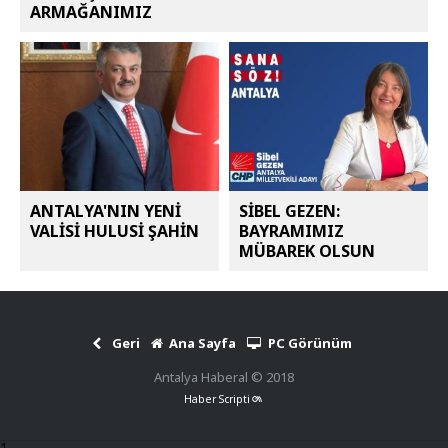
ARMAĞANIMIZ
ANTALYA'NIN YENİ
SİBEL GEZEN:
VALİSİ HULUSİ ŞAHİN
BAYRAMIMIZ
MÜBAREK OLSUN
Geri
Ana Sayfa
PC Görünüm
Antalya Haberal © 2018
Haber Scripti
1