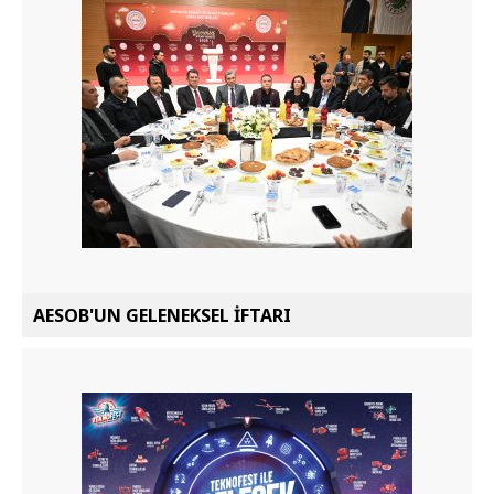
AESOB'UN GELENEKSEL İFTARI