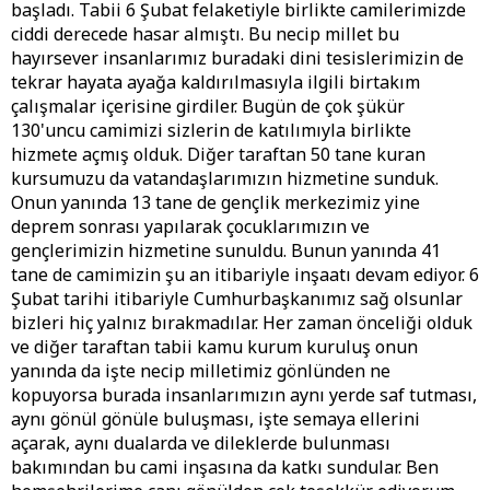
başladı. Tabii 6 Şubat felaketiyle birlikte camilerimizde
ciddi derecede hasar almıştı. Bu necip millet bu
hayırsever insanlarımız buradaki dini tesislerimizin de
tekrar hayata ayağa kaldırılmasıyla ilgili birtakım
çalışmalar içerisine girdiler. Bugün de çok şükür
130'uncu camimizi sizlerin de katılımıyla birlikte
hizmete açmış olduk. Diğer taraftan 50 tane kuran
kursumuzu da vatandaşlarımızın hizmetine sunduk.
Onun yanında 13 tane de gençlik merkezimiz yine
deprem sonrası yapılarak çocuklarımızın ve
gençlerimizin hizmetine sunuldu. Bunun yanında 41
tane de camimizin şu an itibariyle inşaatı devam ediyor. 6
Şubat tarihi itibariyle Cumhurbaşkanımız sağ olsunlar
bizleri hiç yalnız bırakmadılar. Her zaman önceliği olduk
ve diğer taraftan tabii kamu kurum kuruluş onun
yanında da işte necip milletimiz gönlünden ne
kopuyorsa burada insanlarımızın aynı yerde saf tutması,
aynı gönül gönüle buluşması, işte semaya ellerini
açarak, aynı dualarda ve dileklerde bulunması
bakımından bu cami inşasına da katkı sundular. Ben