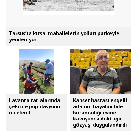
Tarsus’ta kırsal mahallelerin yolları parkeyle
yenileniyor
Lavanta tarlalarında
Kanser hastası engelli
çekirge popülasyonu
adamın hayalini bile
incelendi
kuramadığı evine
kavuşunca döktüğü
gözyaşı duygulandırdı