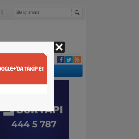
°C
 3 milyon 924 bin
tu belirlendi
ıp telef etti
kavuşunca döktüğü
buluştu
adı yürekleri