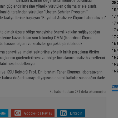
birlikleri üzerine değerlendirmelerde bulunuldu.
dum
20:
ın güçlendirilmesine yönelik yürütülen çalışmalar ele alındı.
otom
18:
anlığı tarafından yürütülen "Üreten Şehirler Programı"
500 
17:
faaliyetlerine başlayan "Boyutsal Analiz ve Ölçüm Laboratuvarı"
sür
17:
dön
17:
aşta olmak üzere bölge sanayisine önemli katkılar sağlayacağını
çalı
17:
anterine kazandırılan son teknoloji CMM (Koordinat Ölçme
park
e hassas ölçüm ve analizler gerçekleştirilebilecek.
16:
ince
16:
unma sanayii ve imalat sektörüne yönelik kritik parçaların ölçüm
bil
üreçlerinin güçlendirilmesi ve bölge firmalarının analiz hizmetlerini
16:
duy
labilmesi hedefleniyor.
Tur
16:
kur
16:
ve KSÜ Rektörü Prof. Dr. İbrahim Taner Okumuş, laboratuvarın
kayb
 katma değerli sanayi altyapısına önemli katkılar sunacağını ifade
ÇOK
Bu haber toplam 231 defa okunmuştur
etle
Google+'da Paylaş
LinkedIn