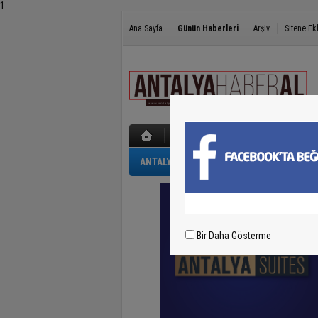
1
Ana Sayfa
Günün Haberleri
Arşiv
Sitene Ek
ANTALYA
GÜNCEL
POLİS-ADLİYE
Bir Daha Gösterme