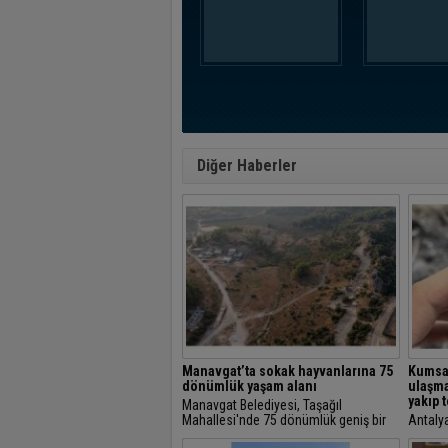
Diğer Haberler
Manavgat’ta sokak hayvanlarına 75
Kumsal
dönümlük yaşam alanı
ulaşma
yakıp t
Manavgat Belediyesi, Taşağıl
Mahallesi'nde 75 dönümlük geniş bir
Antalya
alanda Sokak Hayvanları Doğal Yaşam
Sahili'