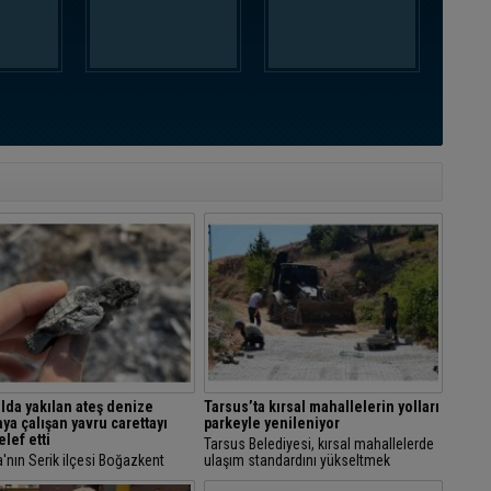
da yakılan ateş denize
Tarsus’ta kırsal mahallelerin yolları
ya çalışan yavru carettayı
parkeyle yenileniyor
elef etti
Tarsus Belediyesi, kırsal mahallelerde
'nın Serik ilçesi Boğazkent
ulaşım standardını yükseltmek
nde nesli tehlike altındaki caretta
amacıyla 28 mahallede toplam 80 bin