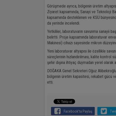
Görüşmede ayrıca, bölgenin üretim altyapısın
Ziyaret kapsamında, Sanayi ve Teknoloji Bak
kapsamında desteklenen ve KSÜ bünyesinde 
da yerinde incelendi.
Yetkililer, laboratuvarın savunma sanayii b
belirtti. Proje kapsamında laboratuvar env
Makinesi) cihazı sayesinde mikron düzeyind
Yeni laboratuvar altyapısı ile özellikle sav
süreçlerinin hızlandırılması, kalite kontrol s
şehir dışına ihtiyaç duymadan yerel olarak a
DOĞAKA Genel Sekreteri Oğuz Alibekiroğlu 
bölgenin üretim kapasitesi, rekabet gücü ve
etti.
Facebook'ta Paylaş
Twe