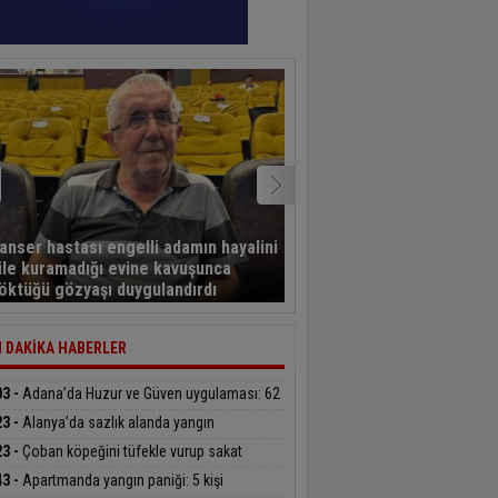
Türkiye Muhtarlar
anser hastası engelli adamın hayalini
Konfederasyonu’ndan B
ile kuramadığı evine kavuşunca
Başdeğirmen’e ‘Yılın En B
öktüğü gözyaşı duygulandırdı
Belediye Başkanı’ ödülü
 DAKİKA HABERLER
03 -
Adana’da Huzur ve Güven uygulaması: 62
an şahıs yakalandı, 3 milyon 924 bin TL ceza
23 -
Alanya’da sazlık alanda yangın
ldi
23 -
Çoban köpeğini tüfekle vurup sakat
ktılar
43 -
Apartmanda yangın paniği: 5 kişi