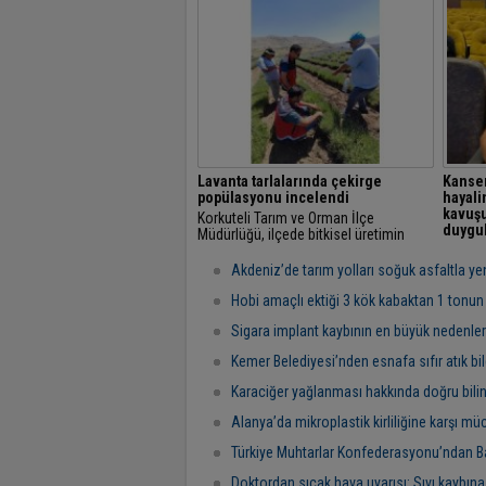
Alanı Projesi'ni hayata geçiriyor.
carett
balıkç
yapanla
Lavanta tarlalarında çekirge
Kanser
popülasyonu incelendi
hayali
kavuş
Korkuteli Tarım ve Orman İlçe
duygul
Müdürlüğü, ilçede bitkisel üretimin
korunmasına yönelik saha
Hatay'
çalışmalarını sürdürüyor.
kapsam
Akdeniz’de tarım yolları soğuk asfaltla ye
kanser 
gözyaşı
Hobi amaçlı ektiği 3 kök kabaktan 1 tonun
geçti,...
Sigara implant kaybının en büyük nedenler
Kemer Belediyesi’nden esnafa sıfır atık bi
Karaciğer yağlanması hakkında doğru bilin
Alanya’da mikroplastik kirliliğine karşı müc
Türkiye Muhtarlar Konfederasyonu’ndan Baş
Doktordan sıcak hava uyarısı: Sıvı kaybına