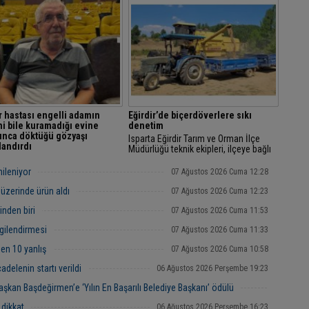
aların yuvalama alanında
metrekarelik parke yol çalışmalarını
ılar ya da kumsalda mangal
sürdürüyor.
r tarafından...
 hastası engelli adamın
Eğirdir’de biçerdöverlere sıkı
ni bile kuramadığı evine
denetim
unca döktüğü gözyaşı
Isparta Eğirdir Tarım ve Orman İlçe
andırdı
Müdürlüğü teknik ekipleri, ilçeye bağlı
da 500 Bin Sosyal Konut Projesi
köylerde hububat hasadının devam
ında ev hayali gerçek olan
ettiği alanlarda görev yapan
nileniyor
07 Ağustos 2026 Cuma 12:28
hastası engelli Fuat Torun'un
biçerdöverleri...
 içerisinde, "Çok kötü günlerim
 üzerinde ürün aldı
07 Ağustos 2026 Cuma 12:23
inden biri
07 Ağustos 2026 Cuma 11:53
lgilendirmesi
07 Ağustos 2026 Cuma 11:33
en 10 yanlış
07 Ağustos 2026 Cuma 10:58
adelenin startı verildi
06 Ağustos 2026 Perşembe 19:23
kan Başdeğirmen’e ‘Yılın En Başarılı Belediye Başkanı’ ödülü
06 Ağustos 2026 Perşembe 16:38
 dikkat
06 Ağustos 2026 Perşembe 16:23