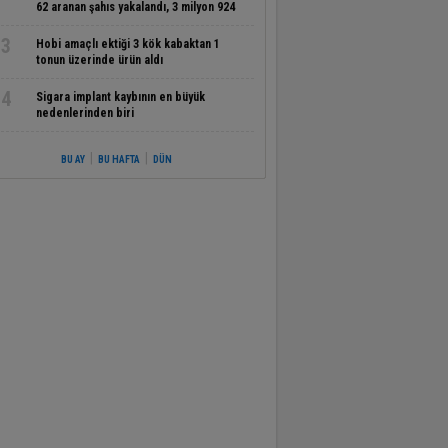
62 aranan şahıs yakalandı, 3 milyon 924
bin TL ceza kesildi
3
Hobi amaçlı ektiği 3 kök kabaktan 1
tonun üzerinde ürün aldı
4
Sigara implant kaybının en büyük
nedenlerinden biri
|
|
BU AY
BU HAFTA
DÜN