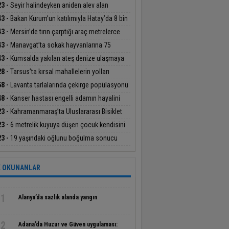
andan etkilendi
23 -
Seyir halindeyken aniden alev alan
obildeki 4 kişi yaralandı
43 -
Bakan Kurum’un katılımıyla Hatay’da 8 bin
hak sahibinin konutu belirlendi
43 -
Mersin’de tırın çarptığı araç metrelerce
üklendi
43 -
Manavgat’ta sokak hayvanlarına 75
ümlük yaşam alanı
43 -
Kumsalda yakılan ateş denize ulaşmaya
şan yavru carettayı yakıp telef etti
28 -
Tarsus’ta kırsal mahallelerin yolları
eyle yenileniyor
58 -
Lavanta tarlalarında çekirge popülasyonu
lendi
48 -
Kanser hastası engelli adamın hayalini
e kuramadığı evine kavuşunca döktüğü gözyaşı
23 -
Kahramanmaraş’ta Uluslararası Bisiklet
gulandırdı
nuvası tamamlandı
23 -
6 metrelik kuyuya düşen çocuk kendisini
taran kahramanıyla buluştu
23 -
19 yaşındaki oğlunu boğulma sonucu
eden acılı babanın feryadı yürekleri dağladı
 OKUNANLAR
1
Alanya’da sazlık alanda yangın
2
Adana’da Huzur ve Güven uygulaması: