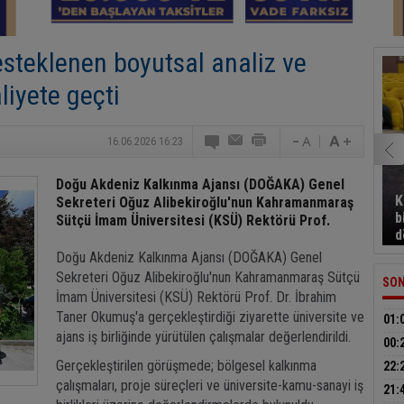
teklenen boyutsal analiz ve
liyete geçti
16.06.2026 16:23
Doğu Akdeniz Kalkınma Ajansı (DOĞAKA) Genel
K
Sekreteri Oğuz Alibekiroğlu'nun Kahramanmaraş
b
Sütçü İmam Üniversitesi (KSÜ) Rektörü Prof.
d
Doğu Akdeniz Kalkınma Ajansı (DOĞAKA) Genel
Sekreteri Oğuz Alibekiroğlu'nun Kahramanmaraş Sütçü
SON
İmam Üniversitesi (KSÜ) Rektörü Prof. Dr. İbrahim
Taner Okumuş'a gerçekleştirdiği ziyarette üniversite ve
01:
ajans iş birliğinde yürütülen çalışmalar değerlendirildi.
aran
00:
kesi
Gerçekleştirilen görüşmede; bölgesel kalkınma
22:
çalışmaları, proje süreçleri ve üniversite-kamu-sanayi iş
bıra
21: