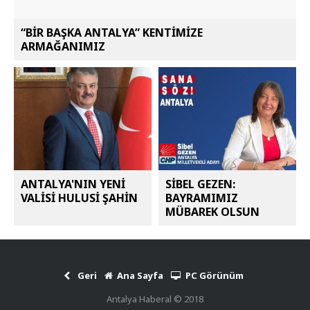
“BİR BAŞKA ANTALYA” KENTİMİZE
ARMAĞANIMIZ
ANTALYA'NIN YENİ
SİBEL GEZEN:
VALİSİ HULUSİ ŞAHİN
BAYRAMIMIZ
MÜBAREK OLSUN
Geri
Ana Sayfa
PC Görünüm
Antalya Haberal © 2018