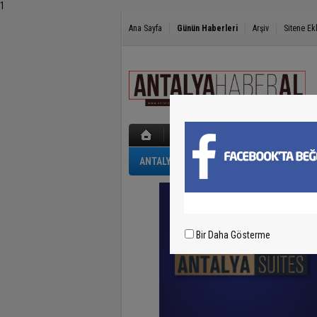
1
Ana Sayfa
Günün Haberleri
Arşiv
Sitene Ek
ANTALYA
GÜNCEL
POLİS-ADLİYE
Bir Daha Gösterme