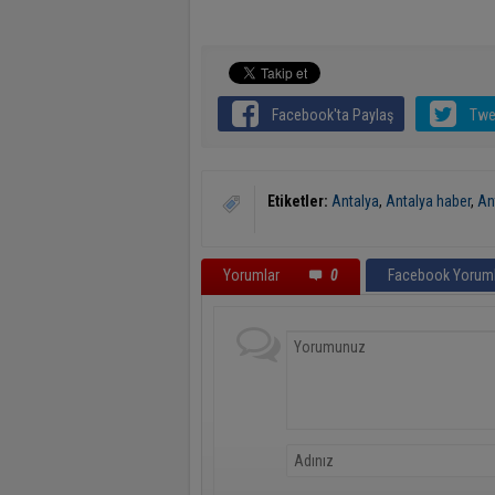
Facebook'ta Paylaş
Twe
Etiketler:
Antalya
,
Antalya haber
,
An
Yorumlar
0
Facebook Yoruml