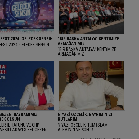
FEST 2024: GELECEK SENSİN
“BİR BAŞKA ANTALYA” KENTİMİZE
ARMAĞANIMIZ
EST 2024: GELECEK SENSİN
“BİR BAŞKA ANTALYA” KENTİMİZE
ARMAĞANIMIZ
 GEZEN: BAYRAMIMIZ
NİYAZİ ÖZÇELİK: BAYRIMINIZI
EK OLSUN
KUTLARIM
LER İL HATUNU VE CHP
NİYAZİ ÖZÇELİK: TÜM İSLAM
VEKİLİ ADAYI SİBEL GEZEN
ALEMİNİN VE ŞOFÖR
AN BAYRAMINI KUTLAYARAK
ARKADAŞLARIMIZIN RAMAZAN