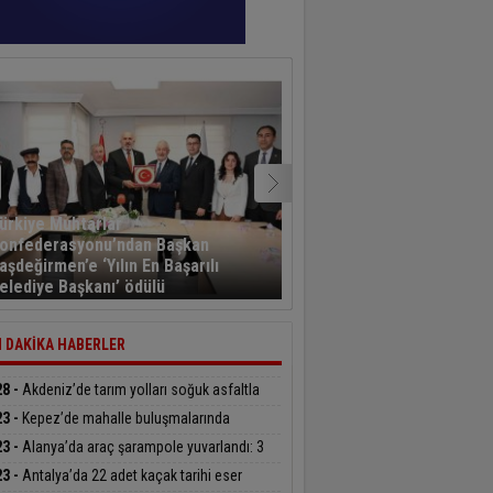
ürkiye Muhtarlar
onfederasyonu’ndan Başkan
Kayseri’den havalanan y
aşdeğirmen’e ‘Yılın En Başarılı
sporcusu 5,5 saat sonra
elediye Başkanı’ ödülü
Kahramanmaraş’a indi
 DAKİKA HABERLER
28 -
Akdeniz’de tarım yolları soğuk asfaltla
leniyor
23 -
Kepez’de mahalle buluşmalarında
uklar hem öğrenip hem eğlendiler
23 -
Alanya’da araç şarampole yuvarlandı: 3
lı
23 -
Antalya’da 22 adet kaçak tarihi eser