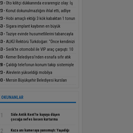
alandı
23 -
Oto kilitçi dükkanında esrarengiz olay: İş
 sahibi ve genç kadın ölü bulundu
23 -
Konut dokunulmazlığını ihlal etti, adliye
esine 10 fidan dikti
23 -
Hobi amaçlı ektiği 3 kök kabaktan 1 tonun
inde ürün aldı
53 -
Sigara implant kaybının en büyük
nlerinden biri
43 -
Taziye evinde husumetlilerini tabancayla
aladı
43 -
ALKÜ Rektörü Türkdoğan: "Önce kendinizi
fedin, sonra bölüm seçin"
43 -
Serik’te otomobil ile VIP araç çarpıştı: 10
 yaralandı
33 -
Kemer Belediyesi’nden esnafa sıfır atık
ilendirmesi
28 -
Çaldığı telefonun konum takip sistemiyle
lanıp tutuklandı
23 -
Alevlerin yükseldiği mobilya
azasında yaşanan yangın apartmanda
03 -
Mersin Büyükşehir Belediyesi kursları
iğe neden oldu
de başarı getirdi
 OKUNANLAR
1
Side Antik Kent’te kuyuya düşen
çocuğa nefes kesen kurtarma
operasyonu
2
Kaza anı kameraya yansımıştı: Yaşadığı