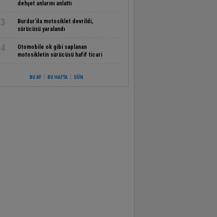
dehşet anlarını anlattı
3
Burdur’da motosiklet devrildi,
sürücüsü yaralandı
4
Otomobile ok gibi saplanan
motosikletin sürücüsü hafif ticari
aracın altında kalarak can verdiği kaza
kamerada
|
|
BU AY
BU HAFTA
DÜN