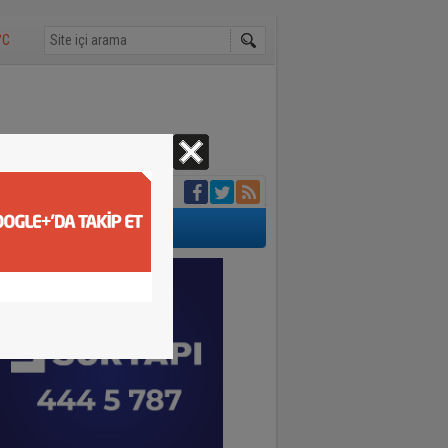
°C
lendiler
dın ölü bulundu
i
m seçin"
tmanda paniğe