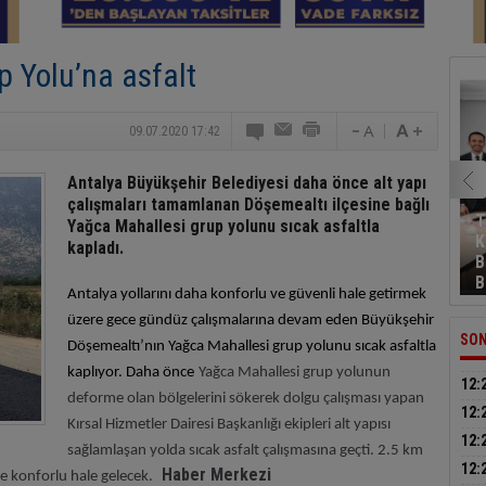
 Yolu’na asfalt
09.07.2020 17:42
Antalya Büyükşehir Belediyesi daha önce alt yapı
çalışmaları tamamlanan Döşemealtı ilçesine bağlı
T
Yağca Mahallesi grup yolunu sıcak asfaltla
K
kapladı.
B
B
Antalya yollarını daha konforlu ve güvenli hale getirmek
üzere gece gündüz çalışmalarına devam eden Büyükşehir
SON
Döşemealtı’nın Yağca Mahallesi grup yolunu sıcak asfaltla
kaplıyor. Daha önce
Yağca Mahallesi grup yolunun
12:
deforme olan bölgelerini sökerek dolgu çalışması yapan
yeni
12:
Kırsal Hizmetler Dairesi Başkanlığı ekipleri alt yapısı
çoc
12:
sağlamlaşan yolda sıcak asfalt çalışmasına geçti. 2.5 km
yara
12:
Haber Merkezi
e konforlu hale gelecek.