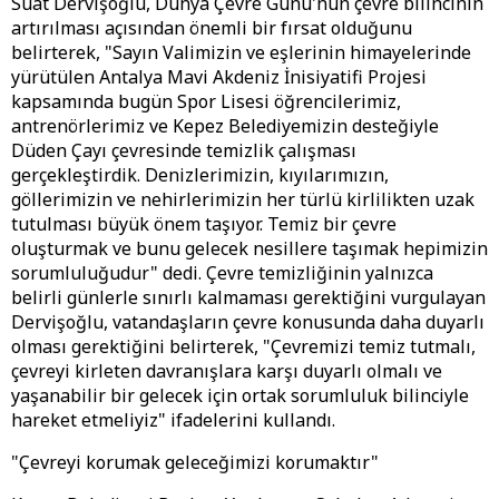
Suat Dervişoğlu, Dünya Çevre Günü'nün çevre bilincinin
artırılması açısından önemli bir fırsat olduğunu
belirterek, "Sayın Valimizin ve eşlerinin himayelerinde
yürütülen Antalya Mavi Akdeniz İnisiyatifi Projesi
kapsamında bugün Spor Lisesi öğrencilerimiz,
antrenörlerimiz ve Kepez Belediyemizin desteğiyle
Düden Çayı çevresinde temizlik çalışması
gerçekleştirdik. Denizlerimizin, kıyılarımızın,
göllerimizin ve nehirlerimizin her türlü kirlilikten uzak
tutulması büyük önem taşıyor. Temiz bir çevre
oluşturmak ve bunu gelecek nesillere taşımak hepimizin
sorumluluğudur" dedi. Çevre temizliğinin yalnızca
belirli günlerle sınırlı kalmaması gerektiğini vurgulayan
Dervişoğlu, vatandaşların çevre konusunda daha duyarlı
olması gerektiğini belirterek, "Çevremizi temiz tutmalı,
çevreyi kirleten davranışlara karşı duyarlı olmalı ve
yaşanabilir bir gelecek için ortak sorumluluk bilinciyle
hareket etmeliyiz" ifadelerini kullandı.
"Çevreyi korumak geleceğimizi korumaktır"