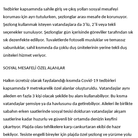
Tedbirler kapsamında sahile giriş ve çıkış yolları sosyal mesafeyi
koruması için ayrı tutulurken, şezlonglar arası mesafe de korunuyor.
Şezlong kullanmak isteyen vatandaşlara da 3’lü, 2’li veya tekli
seçenekler sunuluyor. Şezlonglar gün içerisinde görevliler tarafından sık
sık dezenfekte ediliyor. Tuvaletlerde fotoselli musluklar ve temassız
sabunluklar, sahil kısmında da çoklu duş ünitelerinin yerine tekli duş
üniteleri hizmet veriyor.
SOSYAL MESAFELİ ÖZEL ALANLAR
Halkın ücretsiz olarak faydalandığı kısımda Covid-19 tedbirleri
kapsamında 9 metrekarelik özel alanlar oluşturuldu. Vatandaşlar aynı
aileden en fazla 3 kişi olacak şekilde bu alanı kullanabiliyor. Bu kısma
vatandaşlar şemsiye ya da havlusunu da getirebiliyor. Aileleri ile birlikte
sabahın erken saatlerinde sosyal tesisi dolduran vatandaşlar akşam
saatlerine kadar huzurlu ve güvenli bir ortamda denizin keyfini
çıkartıyor. Plajda olası tehlikelere karşı cankurtaran ekibi de hazır
bekliyor. Tesiste engelli bireyler için plajda özel şezlong ve yürüme yolu