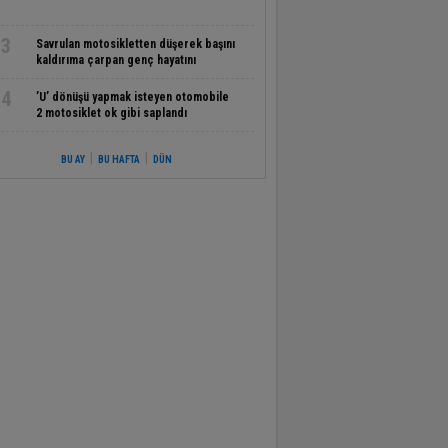
3
Savrulan motosikletten düşerek başını
kaldırıma çarpan genç hayatını
kaybetti
4
’U’ dönüşü yapmak isteyen otomobile
2 motosiklet ok gibi saplandı
|
|
BU AY
BU HAFTA
DÜN