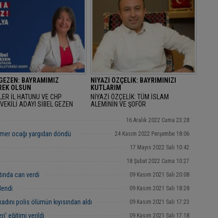
 GEZEN: BAYRAMIMIZ
NİYAZİ ÖZÇELİK: BAYRIMINIZI
EK OLSUN
KUTLARIM
LER İL HATUNU VE CHP
NİYAZİ ÖZÇELİK: TÜM İSLAM
VEKİLİ ADAYI SİBEL GEZEN
ALEMİNİN VE ŞOFÖR
AN BAYRAMINI KUTLAYARAK
ARKADAŞLARIMIZIN RAMAZAN
AMIMIZ MÜBAREK OLSUN" DEDİ.
BAYRAMINIZI KUTLARIM
16 Aralık 2022 Cuma 23:28
mer ocağı yargıdan döndü
24 Kasım 2022 Perşembe 18:06
17 Mayıs 2022 Salı 10:42
18 Şubat 2022 Cuma 10:27
tında can verdi
09 Kasım 2021 Salı 20:08
lendi
09 Kasım 2021 Salı 18:28
kadını polis ölümün kıyısından aldı
09 Kasım 2021 Salı 17:23
i’ eğitimi verildi
09 Kasım 2021 Salı 17:18