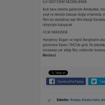
İLK GÖSTERİM KAZABLANKA
Açık hava sinema günleriyle Antalyalılar, mu
yeşil ve denizle buluşan doğal ortamında, yıl
filmi ise unutulmaz aşk filmi klasiği Kaza
izleyiciyle buluşacak.
FİLM HAKKINDA
Humphrey Bogart ve Ingrid Bergman’ın unutul
gösterime Kasım 1942'de girdi. Ön plandaki 
sorununun yer aldığı film, mülteciler konu
Merkezi
Facebook'ta Paylaş
Twe
Etiketler:
Antalya
,
Antalya haber
,
An