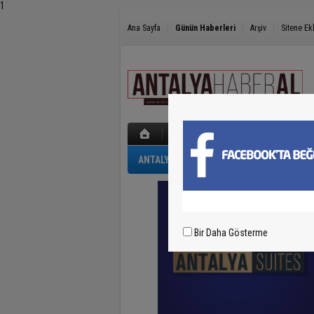
1
Ana Sayfa
Günün Haberleri
Arşiv
Sitene Ek
ANTALYA
GÜNCEL
POLİS-ADLİYE
Bir Daha Gösterme