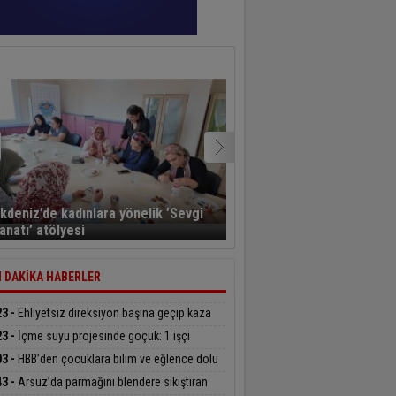
kdeniz’de kadınlara yönelik ’Sevgi
Başkan Yapar, Asfalt Ple
anatı’ atölyesi
incelemelerde bulundu
 DAKİKA HABERLER
23 -
Ehliyetsiz direksiyon başına geçip kaza
ı, 40 bin TL ceza ödedi
23 -
İçme suyu projesinde göçük: 1 işçi
tını kaybetti, 1’i ağır yaralı
03 -
HBB’den çocuklara bilim ve eğlence dolu
etkinlikleri
43 -
Arsuz’da parmağını blendere sıkıştıran