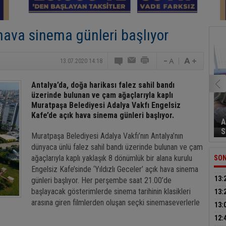
hava sinema günleri başlıyor
13.07.2020 14:18
Antalya’da, doğa harikası falez sahil bandı
üzerinde bulunan ve çam ağaçlarıyla kaplı
Muratpaşa Belediyesi Adalya Vakfı Engelsiz
Kafe’de açık hava sinema günleri başlıyor.
A
S
Muratpaşa Belediyesi Adalya Vakfı’nın Antalya’nın
dünyaca ünlü falez sahil bandı üzerinde bulunan ve çam
ağaçlarıyla kaplı yaklaşık 8 dönümlük bir alana kurulu
SON
Engelsiz Kafe’sinde ‘Yıldızlı Geceler’ açık hava sinema
13:
günleri başlıyor. Her perşembe saat 21.00’de
yapt
başlayacak gösterimlerde sinema tarihinin klasikleri
13:
arasına giren filmlerden oluşan seçki sinemaseverlerle
haya
13:
yaz 
12: