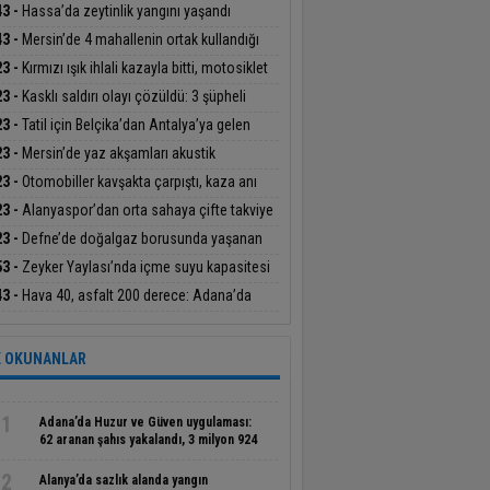
nın yardımına itfaiye yetişti
43 -
Hassa’da zeytinlik yangını yaşandı
43 -
Mersin’de 4 mahallenin ortak kullandığı
yenilendi
23 -
Kırmızı ışık ihlali kazayla bitti, motosiklet
ücüsü yaralandı
23 -
Kasklı saldırı olayı çözüldü: 3 şüpheli
klandı
23 -
Tatil için Belçika’dan Antalya’ya gelen
etçi genç trafik kazasında hayatını kaybetti
23 -
Mersin’de yaz akşamları akustik
erlerle renkleniyor
23 -
Otomobiller kavşakta çarpıştı, kaza anı
nlik kamerasına yansıdı:1 yaralı
23 -
Alanyaspor’dan orta sahaya çifte takviye
23 -
Defne’de doğalgaz borusunda yaşanan
ntıdan alevler yükseldi
53 -
Zeyker Yaylası’nda içme suyu kapasitesi
tına çıkarıldı
43 -
Hava 40, asfalt 200 derece: Adana’da
lerin zorlu mesaisi
 OKUNANLAR
1
Adana’da Huzur ve Güven uygulaması:
62 aranan şahıs yakalandı, 3 milyon 924
bin TL ceza kesildi
2
Alanya’da sazlık alanda yangın