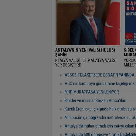
ANTALYA'NIN YENİ VALİSİ HULUSİ
SİBEL
ŞAHİN
MÜBAR
NTALYA VALİSİ İLE MALATYA VALİSİ
YÖRÜK
YER DEĞİŞTİRDİ
MİLLET
RAMAZ
"BAŞR
AESOB, FELAKETZEDE ESNAFIN YANINDA
AGC’nin kamuoyu gündemine taşıdığı mer
MHP MURATPAŞA YENİLENİYOR
Biletler ve mısırlar Başkan Amca’dan
Küçük Eren, okul çıkışında halk otobüsü al
Minibüsün çarptığı kadın metrelerce sürük
Antalya’da intihar etmek için çatıya çıkan 
Antalya’da 600 öğrenciye ‘Trafik Dedektifler