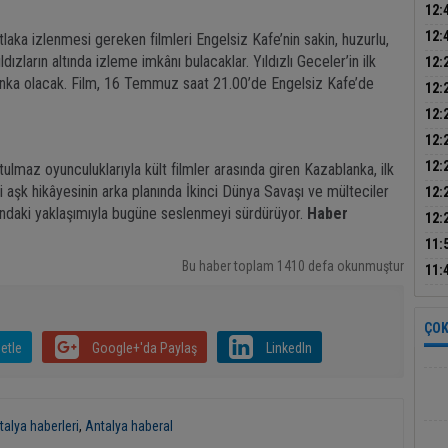
kadı
12:
12:
tlaka izlenmesi gereken filmleri Engelsiz Kafe’nin sakin, huzurlu,
yol 
dızların altında izleme imkânı bulacaklar. Yıldızlı Geceler’in ilk
12:
blanka olacak. Film, 16 Temmuz saat 21.00’de Engelsiz Kafe’de
sür
12:
tutu
12:
gurb
12:
kons
12:
maz oyunculuklarıyla kült filmler arasında giren Kazablanka, ilk
güve
aşk hikâyesinin arka planında İkinci Dünya Savaşı ve mülteciler
12:
sundaki yaklaşımıyla bugüne seslenmeyi sürdürüyor.
Haber
12:
sızı
11:
Bu haber toplam 1410 defa okunmuştur
2 ka
11:
işçi
ÇOK
etle
Google+'da Paylaş
LinkedIn
talya haberleri
,
Antalya haberal