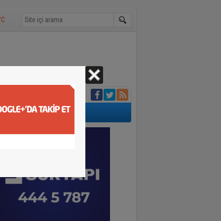
°C
di
ı
etişti
ında hayatını
dı:1 yaralı
di