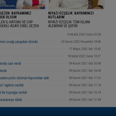
 GEZEN: BAYRAMIMIZ
NİYAZİ ÖZÇELİK: BAYRIMINIZI
EK OLSUN
KUTLARIM
LER İL HATUNU VE CHP
NİYAZİ ÖZÇELİK: TÜM İSLAM
VEKİLİ ADAYI SİBEL GEZEN
ALEMİNİN VE ŞOFÖR
AN BAYRAMINI KUTLAYARAK
ARKADAŞLARIMIZIN RAMAZAN
AMIMIZ MÜBAREK OLSUN" DEDİ.
BAYRAMINIZI KUTLARIM
16 Aralık 2022 Cuma 23:28
mer ocağı yargıdan döndü
24 Kasım 2022 Perşembe 18:06
17 Mayıs 2022 Salı 10:42
18 Şubat 2022 Cuma 10:27
tında can verdi
09 Kasım 2021 Salı 20:08
lendi
09 Kasım 2021 Salı 18:28
kadını polis ölümün kıyısından aldı
09 Kasım 2021 Salı 17:23
i’ eğitimi verildi
09 Kasım 2021 Salı 17:18
’de toprağa verildi
09 Kasım 2021 Salı 16:18
pastaneye daldı
09 Kasım 2021 Salı 15:48