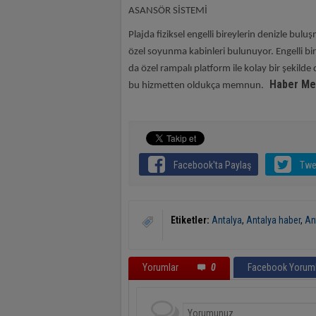
ASANSÖR SİSTEMİ
Plajda fiziksel engelli bireylerin denizle bul
özel soyunma kabinleri bulunuyor. Engelli bi
da özel rampalı platform ile kolay bir şekilde
Haber Me
bu hizmetten oldukça memnun.
Facebook'ta Paylaş
Twe
Etiketler:
Antalya
,
Antalya haber
,
An
Yorumlar
0
Facebook Yoruml