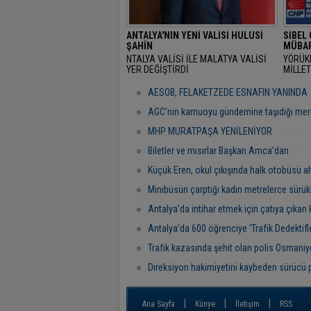
ANTALYA'NIN YENİ VALİSİ HULUSİ
SİBEL
ŞAHİN
MÜBAR
NTALYA VALİSİ İLE MALATYA VALİSİ
YÖRÜK
YER DEĞİŞTİRDİ
MİLLET
RAMAZ
"BAŞR
AESOB, FELAKETZEDE ESNAFIN YANINDA
AGC’nin kamuoyu gündemine taşıdığı mer
MHP MURATPAŞA YENİLENİYOR
Biletler ve mısırlar Başkan Amca’dan
Küçük Eren, okul çıkışında halk otobüsü al
Minibüsün çarptığı kadın metrelerce sürük
Antalya’da intihar etmek için çatıya çıkan 
Antalya’da 600 öğrenciye ‘Trafik Dedektifler
Trafik kazasında şehit olan polis Osmaniye
Direksiyon hakimiyetini kaybeden sürücü 
|
|
|
Ana Sayfa
Künye
İletişim
RSS