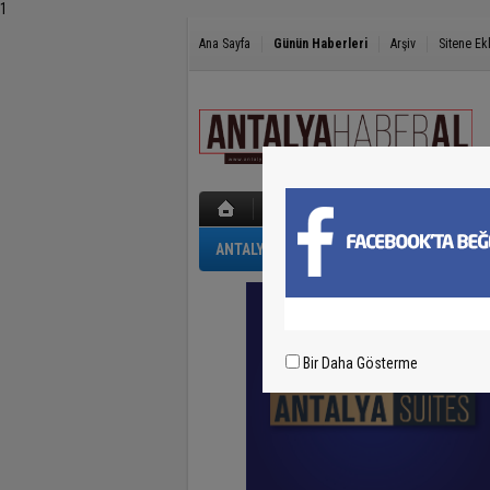
1
Ana Sayfa
Günün Haberleri
Arşiv
Sitene Ek
ANTALYA
GÜNCEL
POLİS-ADLİYE
Bir Daha Gösterme