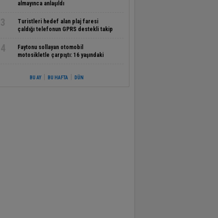
almayınca anlaşıldı
3
Turistleri hedef alan plaj faresi
çaldığı telefonun GPRS destekli takip
sistemi ile yakalandı
4
Faytonu sollayan otomobil
motosikletle çarpıştı: 16 yaşındaki
sürücünün durumu ağır
|
|
BU AY
BU HAFTA
DÜN