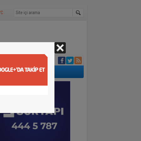
°C
ılın En Başarılı
aydınlatıldı