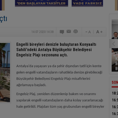
çtı
14.07.2020 14:38
Engelli bireyleri denizle buluşturan Konyaaltı
Sahili’ndeki Antalya Büyükşehir Belediyesi
T
Engelsiz Plajı sezonunu açtı.
K
B
Antalya’da yaşayan ya da şehir dışından tatil için kente
B
gelen engelli vatandaşların rahatlıkla denize girebileceği
Büyükşehir Belediyesi Engelsiz Plajı misafirlerini
SON
ağırlamaya başladı.
18:
Engelsiz Plaj, yeniden düzenlenip bakım ve onarımı
sür
16:
yapılarak engelli vatandaşların daha kolay yararlanacağı
küt
hale getirildi. Plajdan tüm yaş grubundan engelli bireyler
16:
Başk
16: