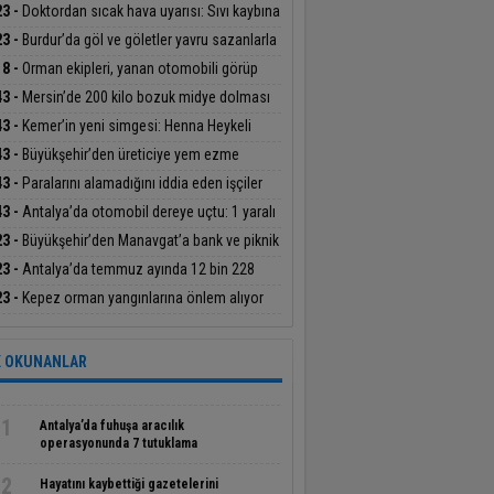
kanı’ ödülü
ikatı
23 -
Doktordan sıcak hava uyarısı: Sıvı kaybına
at
23 -
Burdur’da göl ve göletler yavru sazanlarla
uştu
18 -
Orman ekipleri, yanan otomobili görüp
dürdü
43 -
Mersin’de 200 kilo bozuk midye dolması
geçirildi
43 -
Kemer’in yeni simgesi: Henna Heykeli
43 -
Büyükşehir’den üreticiye yem ezme
inesi desteği
43 -
Paralarını alamadığını iddia eden işçiler
atın çatısına çıktı
43 -
Antalya’da otomobil dereye uçtu: 1 yaralı
23 -
Büyükşehir’den Manavgat’a bank ve piknik
ası desteği
23 -
Antalya’da temmuz ayında 12 bin 228
iş olayının yüzde 99,9’u aydınlatıldı
23 -
Kepez orman yangınlarına önlem alıyor
 OKUNANLAR
1
Antalya’da fuhuşa aracılık
operasyonunda 7 tutuklama
2
Hayatını kaybettiği gazetelerini