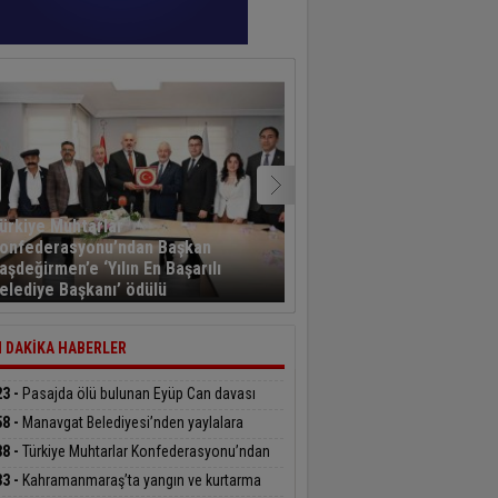
ürkiye Muhtarlar
onfederasyonu’ndan Başkan
Kayseri’den havalanan y
aşdeğirmen’e ‘Yılın En Başarılı
sporcusu 5,5 saat sonra
elediye Başkanı’ ödülü
Kahramanmaraş’a indi
 DAKİKA HABERLER
23 -
Pasajda ölü bulunan Eyüp Can davası
üyor
58 -
Manavgat Belediyesi’nden yaylalara
üphane desteği
38 -
Türkiye Muhtarlar Konfederasyonu’ndan
an Başdeğirmen’e ‘Yılın En Başarılı Belediye
33 -
Kahramanmaraş’ta yangın ve kurtarma