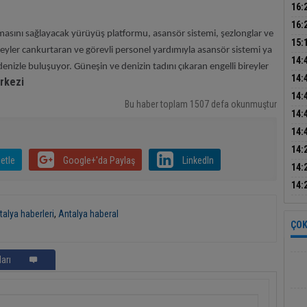
Baş
tatb
16:
dikk
16:
uşmasını sağlayacak yürüyüş platformu, asansör sistemi, şezlonglar ve
bul
15:
reyler cankurtaran ve görevli personel yardımıyla asansör sistemi ya
sön
14:
 denizle buluşuyor. Güneşin ve denizin tadını çıkaran engelli bireyler
ele 
14:
rkezi
14:
Bu haber toplam 1507 defa okunmuştur
mak
14:
inşa
14:
14:
etle
Google+'da Paylaş
LinkedIn
mas
14:
asay
14:
talya haberleri
,
Antalya haberal
ÇOK
arı