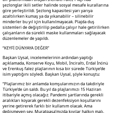
şezlonglar ikili setler halinde sosyal mesafe kurallarına
göre yerleştirildi. Şezlong kapasitesi yarı yarıya
azaltılırken kumaş ya da yıkanabilir – silinebilir
minderler bu yıl için kullanılmayacak. Plajda duş
sistemleri de değiştirilip pedalla çalışır hale getirilirken
çalışanların da sürekli maske kullanmaları sağlayacak
düzenlemeler de yapıldı.
“KEYFİ DÜNYAYA DEĞER”
Başkan Uysal, incelemelerinin ardından yaptığı
açıklamada, Konserve Koyu, Mobil, İnciraltı, Erdal İnönü
ve Erenkuş falez plajlarının kısa bir sürede Türkiye’de
isim yaptığını söyledi. Başkan Uysal, şöyle konuştu:
“Plajlarımız bir anlamda komşularımızın da takdiriyle
Türkiye’de ün saldı. Bu yıl da plajlarımızı 15 Haziran
itibariyle açmış olacağız. Pandemi şartlarında gerekli
aralıkları koyarak gerekli dezenfeksiyon koşullarını
yerine getirerek farklı bir kullanım olacak. Ama
değişmeyen şey, Muratpaşa’mızda kıyılar halkın malı,