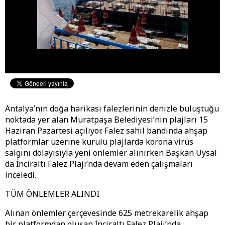
Antalya’nın doğa harikası falezlerinin denizle buluştuğu
noktada yer alan Muratpaşa Belediyesi’nin plajları 15
Haziran Pazartesi açılıyor. Falez sahil bandında ahşap
platformlar üzerine kurulu plajlarda korona virüs
salgını dolayısıyla yeni önlemler alınırken Başkan Uysal
da İnciraltı Falez Plajı’nda devam eden çalışmaları
inceledi.
TÜM ÖNLEMLER ALINDI
Alınan önlemler çerçevesinde 625 metrekarelik ahşap
bir platformdan oluşan İnciraltı Falez Plajı’nda