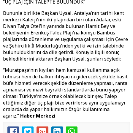
“ÜÇ PLAJ İÇİN TALEPTE BULUNDUK”
Bununla birlikte Başkan Uysal, Antalya’nın tarihi kent
merkezi Kaleiçi’nin iki plajından biri olan Adalar, eski
Divan Talya Otel’in yanında bulunan Hamit Bey ve
belediyenin Erenkuş Falez Plajı’na komşu Bambus
plajlarında düzenleme ve uygulama çalışması için Çevre
ve Şehircilik İl Müdürlüğü’nden yetki ve izin talebinde
bulunulduklarını da dile getirdi. Konuyla ilgili sonuç
beklediklerini aktaran Başkan Uysal, şunları söyledi:
“Muratpaşa’nın kıyıları hem kamusal kullanıma açık
tutması hem de halkın ihtiyacını giderecek şekilde basit
büfe hizmeti verecek şekilde düzenleme yapması, ranta
açmaması ve mavi bayraklı standartlarda bunu yapıyor
olması Türkiye’mize örnek olabilecek bir şey. Talep
ettiğimiz diğer üç plajı bize verirlerse aynı uygulamayı
oralarda da yapar halkımızın özgür kullanımına
açarız.”
Haber Merkezi