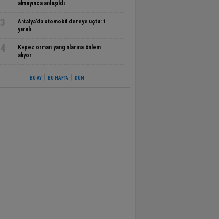
almayınca anlaşıldı
3
Antalya’da otomobil dereye uçtu: 1
yaralı
4
Kepez orman yangınlarına önlem
alıyor
|
|
BU AY
BU HAFTA
DÜN