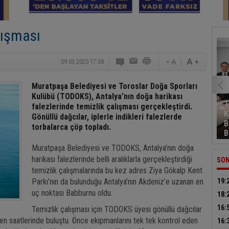
lışması
09.03.2020 17:38
Muratpaşa Belediyesi ve Toroslar Doğa Sporları
Kulübü (TODOKS), Antalya’nın doğa harikası
T
falezlerinde temizlik çalışması gerçekleştirdi.
K
Gönüllü dağcılar, iplerle indikleri falezlerde
B
torbalarca çöp topladı.
B
Muratpaşa Belediyesi ve TODOKS, Antalya’nın doğa
harikası falezlerinde belli aralıklarla gerçekleştirdiği
SON
temizlik çalışmalarında bu kez adres Ziya Gökalp Kent
Parkı’nın da bulunduğu Antalya’nın Akdeniz’e uzanan en
19:
uç noktası Babburnu oldu.
müca
18:
sür
16:
Temizlik çalışması için TODOKS üyesi gönüllü dağcılar
küt
en saatlerinde buluştu. Önce ekipmanlarını tek tek kontrol eden
16: