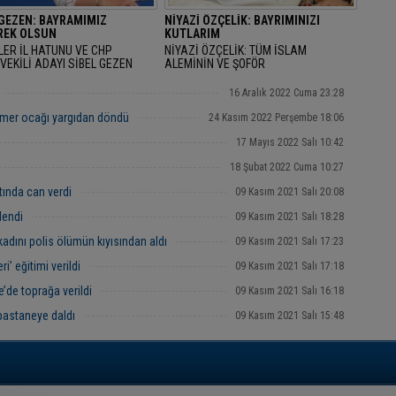
 GEZEN: BAYRAMIMIZ
NİYAZİ ÖZÇELİK: BAYRIMINIZI
EK OLSUN
KUTLARIM
LER İL HATUNU VE CHP
NİYAZİ ÖZÇELİK: TÜM İSLAM
VEKİLİ ADAYI SİBEL GEZEN
ALEMİNİN VE ŞOFÖR
AN BAYRAMINI KUTLAYARAK
ARKADAŞLARIMIZIN RAMAZAN
AMIMIZ MÜBAREK OLSUN" DEDİ.
BAYRAMINIZI KUTLARIM
16 Aralık 2022 Cuma 23:28
mer ocağı yargıdan döndü
24 Kasım 2022 Perşembe 18:06
17 Mayıs 2022 Salı 10:42
18 Şubat 2022 Cuma 10:27
tında can verdi
09 Kasım 2021 Salı 20:08
lendi
09 Kasım 2021 Salı 18:28
kadını polis ölümün kıyısından aldı
09 Kasım 2021 Salı 17:23
i’ eğitimi verildi
09 Kasım 2021 Salı 17:18
’de toprağa verildi
09 Kasım 2021 Salı 16:18
pastaneye daldı
09 Kasım 2021 Salı 15:48