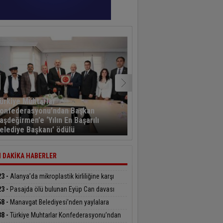
ürkiye Muhtarlar
onfederasyonu’ndan Başkan
Kayseri’den havalanan y
aşdeğirmen’e ‘Yılın En Başarılı
sporcusu 5,5 saat sonra
elediye Başkanı’ ödülü
Kahramanmaraş’a indi
 DAKİKA HABERLER
23 -
Alanya’da mikroplastik kirliliğine karşı
delenin startı verildi
23 -
Pasajda ölü bulunan Eyüp Can davası
üyor
58 -
Manavgat Belediyesi’nden yaylalara
üphane desteği
38 -
Türkiye Muhtarlar Konfederasyonu’ndan