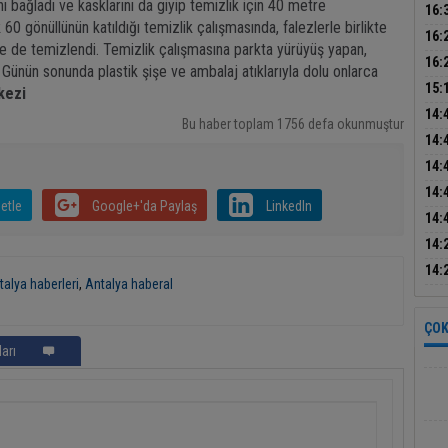
ını bağladı ve kasklarını da giyip temizlik için 40 metre
Başk
16:
 60 gönüllünün katıldığı temizlik çalışmasında, falezlerle birlikte
Baş
tatb
16:
 de temizlendi. Temizlik çalışmasına parkta yürüyüş yapan,
dikk
16:
ı. Günün sonunda plastik şişe ve ambalaj atıklarıyla dolu onlarca
bul
15:
kezi
sön
14:
Bu haber toplam 1756 defa okunmuştur
ele 
14:
14:
mak
14:
etle
Google+'da Paylaş
LinkedIn
inşa
14:
14:
mas
14:
talya haberleri
,
Antalya haberal
asay
ÇOK
arı