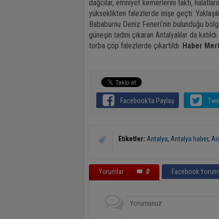
dağcılar, emniyet kemerlerini taktı, halatlar
yükseklikten falezlerde inişe geçti. Yaklaşık
Bababurnu Deniz Feneri’nin bulunduğu bölge
güneşin tadını çıkaran Antalyalılar da katıld
torba çöp falezlerde çıkartıldı.
Haber Mer
Facebook'ta Paylaş
Twe
Etiketler:
Antalya
,
Antalya haber
,
An
Yorumlar
0
Facebook Yoruml