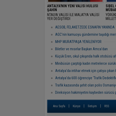
ANTALYA'NIN YENİ VALİSİ HULUSİ
SİBEL
ŞAHİN
MÜBAR
NTALYA VALİSİ İLE MALATYA VALİSİ
YÖRÜK
YER DEĞİŞTİRDİ
MİLLET
RAMAZ
"BAŞR
AESOB, FELAKETZEDE ESNAFIN YANINDA
AGC’nin kamuoyu gündemine taşıdığı mer
MHP MURATPAŞA YENİLENİYOR
Biletler ve mısırlar Başkan Amca’dan
Küçük Eren, okul çıkışında halk otobüsü al
Minibüsün çarptığı kadın metrelerce sürük
Antalya’da intihar etmek için çatıya çıkan 
Antalya’da 600 öğrenciye ‘Trafik Dedektifler
Trafik kazasında şehit olan polis Osmaniye
Direksiyon hakimiyetini kaybeden sürücü 
|
|
|
Ana Sayfa
Künye
İletişim
RSS