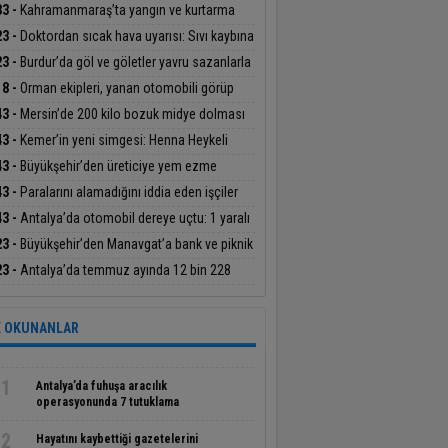
an Başdeğirmen’e ‘Yılın En Başarılı Belediye
33 -
Kahramanmaraş’ta yangın ve kurtarma
kanı’ ödülü
ikatı
23 -
Doktordan sıcak hava uyarısı: Sıvı kaybına
at
23 -
Burdur’da göl ve göletler yavru sazanlarla
uştu
18 -
Orman ekipleri, yanan otomobili görüp
dürdü
43 -
Mersin’de 200 kilo bozuk midye dolması
geçirildi
43 -
Kemer’in yeni simgesi: Henna Heykeli
43 -
Büyükşehir’den üreticiye yem ezme
inesi desteği
43 -
Paralarını alamadığını iddia eden işçiler
atın çatısına çıktı
43 -
Antalya’da otomobil dereye uçtu: 1 yaralı
23 -
Büyükşehir’den Manavgat’a bank ve piknik
ası desteği
23 -
Antalya’da temmuz ayında 12 bin 228
iş olayının yüzde 99,9’u aydınlatıldı
 OKUNANLAR
1
Antalya’da fuhuşa aracılık
operasyonunda 7 tutuklama
2
Hayatını kaybettiği gazetelerini