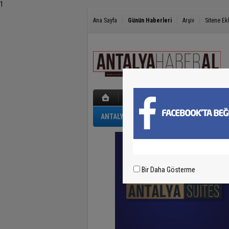
1
Ana Sayfa
Günün Haberleri
Arşiv
Sitene Ek
ANTALYA
GÜNCEL
POLİS-ADLİYE
Bir Daha Gösterme