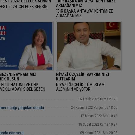
FEST 2024: GELECEK SENSİN
“BİR BAŞKA ANTALYA” KENTİMİZE
ARMAĞANIMIZ
EST 2024: GELECEK SENSİN
“BİR BAŞKA ANTALYA” KENTİMİZE
ARMAĞANIMIZ
 GEZEN: BAYRAMIMIZ
NİYAZİ ÖZÇELİK: BAYRIMINIZI
EK OLSUN
KUTLARIM
LER İL HATUNU VE CHP
NİYAZİ ÖZÇELİK: TÜM İSLAM
VEKİLİ ADAYI SİBEL GEZEN
ALEMİNİN VE ŞOFÖR
AN BAYRAMINI KUTLAYARAK
ARKADAŞLARIMIZIN RAMAZAN
AMIMIZ MÜBAREK OLSUN" DEDİ.
BAYRAMINIZI KUTLARIM
16 Aralık 2022 Cuma 23:28
mer ocağı yargıdan döndü
24 Kasım 2022 Perşembe 18:06
17 Mayıs 2022 Salı 10:42
18 Şubat 2022 Cuma 10:27
tında can verdi
09 Kasım 2021 Salı 20:08