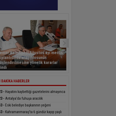
emer Belediyesi Ağustos ayı meclis
oplantısında araç filosunun
Eğitim-Bir-Sen Adana Şu
üçlendirilmesine yönelik kararlar
Kahramanmaraş’ta tema
lındı
bulundu
 DAKİKA HABERLER
23 -
Hayatını kaybettiği gazetelerini almayınca
şıldı
23 -
Antalya’da fuhuşa aracılık
rasyonunda 7 tutuklama
43 -
Eski belediye başkanının yeğeni
siklet kazasında hayatını kaybetti
43 -
Kahramanmaraş’ta 6 gündür kayıp yaşlı