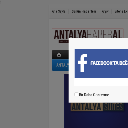
1
Ana Sayfa
Günün Haberleri
Arşiv
Sitene Ek
ANTALYA
GÜNCEL
POLİS-ADLİYE
Bir Daha Gösterme