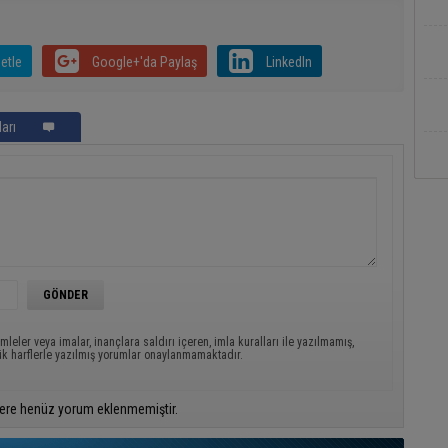
etle
Google+'da Paylaş
LinkedIn
arı
mleler veya imalar, inançlara saldırı içeren, imla kuralları ile yazılmamış,
ük harflerle yazılmış yorumlar onaylanmamaktadır.
ere henüz yorum eklenmemiştir.