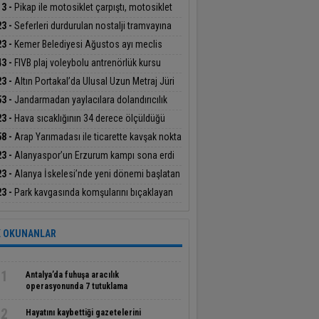
mın Berke Barajı’nda cansız bedeni bulundu
13 -
Pikap ile motosiklet çarpıştı, motosiklet
ücüsü yaralandı
23 -
Seferleri durdurulan nostalji tramvayına
cı madde atıldı: O anlar kamerada
23 -
Kemer Belediyesi Ağustos ayı meclis
antısında araç filosunun güçlendirilmesine
43 -
FIVB plaj voleybolu antrenörlük kursu
lik kararlar alındı
nya’da başladı
23 -
Altın Portakal’da Ulusal Uzun Metraj Jüri
anlığı görevini Derviş Zaim yapacak
53 -
Jandarmadan yaylacılara dolandırıcılık
ısı
23 -
Hava sıcaklığının 34 derece ölçüldüğü
lya’da deniz suyu sıcaklığı 30 dereceyi gördü
58 -
Arap Yarımadası ile ticarette kavşak nokta
 Cilvegözü’nden günde bin 500 tır giriş-çıkış
23 -
Alanyaspor’un Erzurum kampı sona erdi
ıyor
23 -
Alanya İskelesi’nde yeni dönemi başlatan
tokol imzalandı
23 -
Park kavgasında komşularını bıçaklayan
eli tutuklandı
 OKUNANLAR
1
Antalya’da fuhuşa aracılık
operasyonunda 7 tutuklama
2
Hayatını kaybettiği gazetelerini