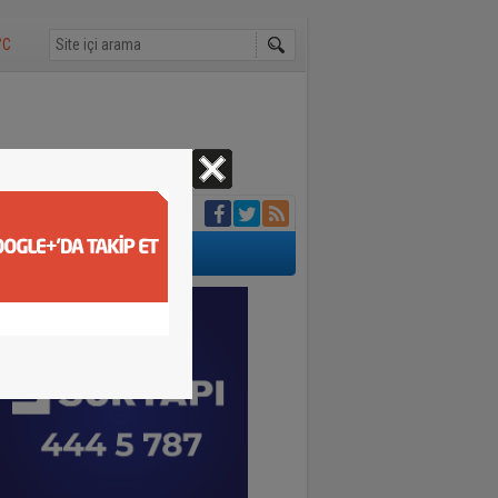
°C
aybetti
 cansız bedeni
anlar kamerada
un
rviş Zaim yapacak
aklığı 30 dereceyi
ünde bin 500 tır