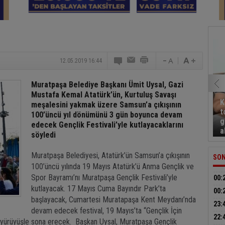
12.05.2019 16:44
Muratpaşa Belediye Başkanı Ümit Uysal, Gazi
Mustafa Kemal Atatürk’ün, Kurtuluş Savaşı
K
meşalesini yakmak üzere Samsun’a çıkışının
t
100’üncü yıl dönümünü 3 gün boyunca devam
g
edecek Gençlik Festivali’yle kutlayacaklarını
a
söyledi
Muratpaşa Belediyesi, Atatürk’ün Samsun’a çıkışının
SON
100’üncü yılında 19 Mayıs Atatürk’ü Anma Gençlik ve
Spor Bayramı’nı Muratpaşa Gençlik Festivali’yle
00:
kutlayacak. 17 Mayıs Cuma Bayındır Park’ta
anla
00:
başlayacak, Cumartesi Muratapaşa Kent Meydanı’nda
ope
23:
devam edecek festival, 19 Mayıs’ta “Gençlik İçin
moto
22:
yürüyüşle sona erecek. Başkan Uysal, Muratpaşa Gençlik