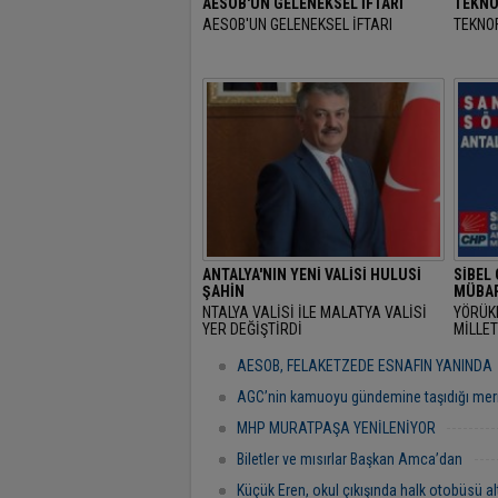
AESOB'UN GELENEKSEL İFTARI
TEKNO
AESOB'UN GELENEKSEL İFTARI
TEKNOF
ANTALYA'NIN YENİ VALİSİ HULUSİ
SİBEL
ŞAHİN
MÜBAR
NTALYA VALİSİ İLE MALATYA VALİSİ
YÖRÜK
YER DEĞİŞTİRDİ
MİLLET
RAMAZ
"BAŞR
AESOB, FELAKETZEDE ESNAFIN YANINDA
AGC’nin kamuoyu gündemine taşıdığı mer
MHP MURATPAŞA YENİLENİYOR
Biletler ve mısırlar Başkan Amca’dan
Küçük Eren, okul çıkışında halk otobüsü al