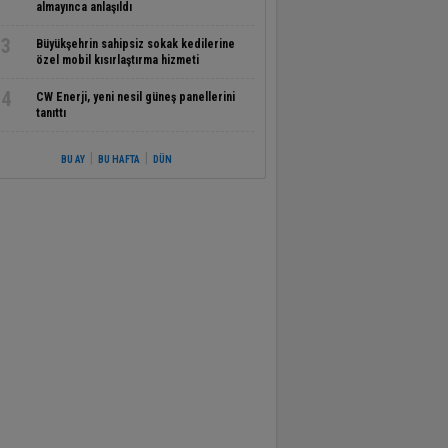
almayınca anlaşıldı
3
Büyükşehrin sahipsiz sokak kedilerine
özel mobil kısırlaştırma hizmeti
4
CW Enerji, yeni nesil güneş panellerini
tanıttı
|
|
BU AY
BU HAFTA
DÜN