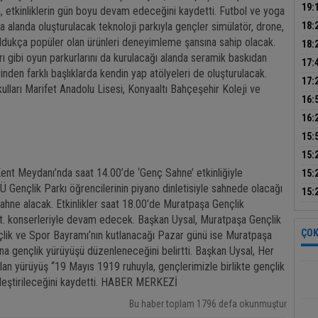
ada
19:
’ta, etkinliklerin gün boyu devam edeceğini kaydetti. Futbol ve yoga
sür
ıra alanda oluşturulacak teknoloji parkıyla gençler simülatör, drone,
18:
oldukça popüler olan ürünleri deneyimleme şansına sahip olacak.
yanı
18:
arı gibi oyun parkurlarını da kurulacağı alanda seramik baskıdan
topl
17:
inden farklı başlıklarda kendin yap atölyeleri de oluşturulacak.
yöne
Ala
17:
ulları Marifet Anadolu Lisesi, Konyaaltı Bahçeşehir Koleji ve
Başk
16:
uyar
16:
Anta
15:
olan
15:
yap
Kent Meydanı’nda saat 14.00’de ‘Genç Sahne’ etkinliğiyle
15:
 Gençlik Parkı öğrencilerinin piyano dinletisiyle sahnede olacağı
pro
15:
sahne alacak. Etkinlikler saat 18.00’de Muratpaşa Gençlik
şüph
St. konserleriyle devam edecek. Başkan Uysal, Muratpaşa Gençlik
ÇOK
çlik ve Spor Bayramı’nın kutlanacağı Pazar günü ise Muratpaşa
a gençlik yürüyüşü düzenleneceğini belirtti. Başkan Uysal, Her
olan yürüyüş “19 Mayıs 1919 ruhuyla, gençlerimizle birlikte gençlik
leştirileceğini kaydetti. HABER MERKEZİ
Bu haber toplam 1796 defa okunmuştur