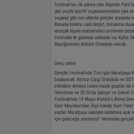
Festivali’nin ı ilk adresi olan Bayındır Park
gibi çeşitli sportif organizasyonların yanı s
segway gibi son yıllarda gençler arasında 
Bununla birlikte canlı langırt, tırmanma duv
ekolojik hijyen malzemeleri üretimine birbir
Festivalin ilk gününde sahnede ise Kültür Ok
Başöğretmen Atatürk Ortaokulu olacak.
Genç sahne
Gençlik Festivali’nde 2’nci gün Muratpaşa 
başlayacak. Kırmızı Çizgi Ortaokulu ve ODTÜ
etkinlikte Antalya Lisesi müzik grupları da 
Orkestrası ve 20.30’da Şanışer ve Sokrat 
Festivali’nde 19 Mayıs Atatürk’ü Anma Gen
Kent Meydanı’ndan Ziya Gökalp Kent Parkı’n
yaştan Muratpaşa sakininin katılımına açık 
için geleceğe yürüyoruz” temasıyla gerçek