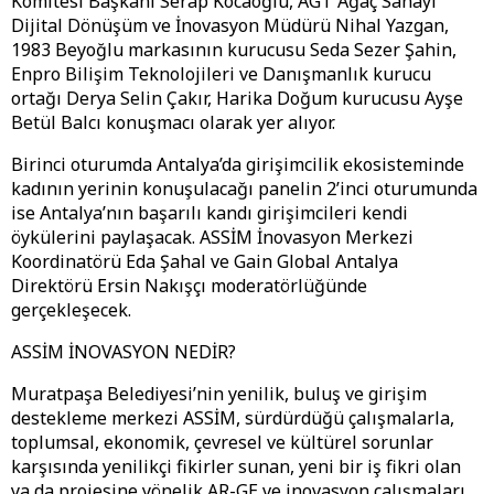
Komitesi Başkanı Serap Kocaoğlu, AGT Ağaç Sanayi
Dijital Dönüşüm ve İnovasyon Müdürü Nihal Yazgan,
1983 Beyoğlu markasının kurucusu Seda Sezer Şahin,
Enpro Bilişim Teknolojileri ve Danışmanlık kurucu
ortağı Derya Selin Çakır, Harika Doğum kurucusu Ayşe
Betül Balcı konuşmacı olarak yer alıyor.
Birinci oturumda Antalya’da girişimcilik ekosisteminde
kadının yerinin konuşulacağı panelin 2’inci oturumunda
ise Antalya’nın başarılı kandı girişimcileri kendi
öykülerini paylaşacak. ASSİM İnovasyon Merkezi
Koordinatörü Eda Şahal ve Gain Global Antalya
Direktörü Ersin Nakışçı moderatörlüğünde
gerçekleşecek.
ASSİM İNOVASYON NEDİR?
Muratpaşa Belediyesi’nin yenilik, buluş ve girişim
destekleme merkezi ASSİM, sürdürdüğü çalışmalarla,
toplumsal, ekonomik, çevresel ve kültürel sorunlar
karşısında yenilikçi fikirler sunan, yeni bir iş fikri olan
ya da projesine yönelik AR-GE ve inovasyon çalışmaları