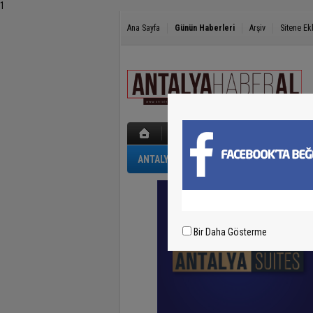
1
Ana Sayfa
Günün Haberleri
Arşiv
Sitene Ek
ANTALYA
GÜNCEL
POLİS-ADLİYE
Bir Daha Gösterme