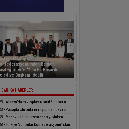
ürkiye Muhtarlar
onfederasyonu’ndan Başkan
Kayseri’den havalanan y
aşdeğirmen’e ‘Yılın En Başarılı
sporcusu 5,5 saat sonra
elediye Başkanı’ ödülü
Kahramanmaraş’a indi
 DAKİKA HABERLER
23 -
Alanya’da mikroplastik kirliliğine karşı
delenin startı verildi
23 -
Pasajda ölü bulunan Eyüp Can davası
üyor
58 -
Manavgat Belediyesi’nden yaylalara
üphane desteği
38 -
Türkiye Muhtarlar Konfederasyonu’ndan