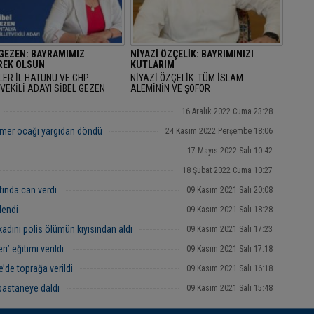
 GEZEN: BAYRAMIMIZ
NİYAZİ ÖZÇELİK: BAYRIMINIZI
EK OLSUN
KUTLARIM
LER İL HATUNU VE CHP
NİYAZİ ÖZÇELİK: TÜM İSLAM
VEKİLİ ADAYI SİBEL GEZEN
ALEMİNİN VE ŞOFÖR
AN BAYRAMINI KUTLAYARAK
ARKADAŞLARIMIZIN RAMAZAN
AMIMIZ MÜBAREK OLSUN" DEDİ.
BAYRAMINIZI KUTLARIM
16 Aralık 2022 Cuma 23:28
mer ocağı yargıdan döndü
24 Kasım 2022 Perşembe 18:06
17 Mayıs 2022 Salı 10:42
18 Şubat 2022 Cuma 10:27
tında can verdi
09 Kasım 2021 Salı 20:08
lendi
09 Kasım 2021 Salı 18:28
kadını polis ölümün kıyısından aldı
09 Kasım 2021 Salı 17:23
i’ eğitimi verildi
09 Kasım 2021 Salı 17:18
’de toprağa verildi
09 Kasım 2021 Salı 16:18
pastaneye daldı
09 Kasım 2021 Salı 15:48