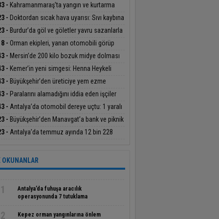
an Başdeğirmen’e ‘Yılın En Başarılı Belediye
33 -
Kahramanmaraş’ta yangın ve kurtarma
kanı’ ödülü
ikatı
23 -
Doktordan sıcak hava uyarısı: Sıvı kaybına
at
23 -
Burdur’da göl ve göletler yavru sazanlarla
uştu
18 -
Orman ekipleri, yanan otomobili görüp
dürdü
43 -
Mersin’de 200 kilo bozuk midye dolması
geçirildi
43 -
Kemer’in yeni simgesi: Henna Heykeli
43 -
Büyükşehir’den üreticiye yem ezme
inesi desteği
43 -
Paralarını alamadığını iddia eden işçiler
atın çatısına çıktı
43 -
Antalya’da otomobil dereye uçtu: 1 yaralı
23 -
Büyükşehir’den Manavgat’a bank ve piknik
ası desteği
23 -
Antalya’da temmuz ayında 12 bin 228
iş olayının yüzde 99,9’u aydınlatıldı
 OKUNANLAR
1
Antalya’da fuhuşa aracılık
operasyonunda 7 tutuklama
2
Kepez orman yangınlarına önlem