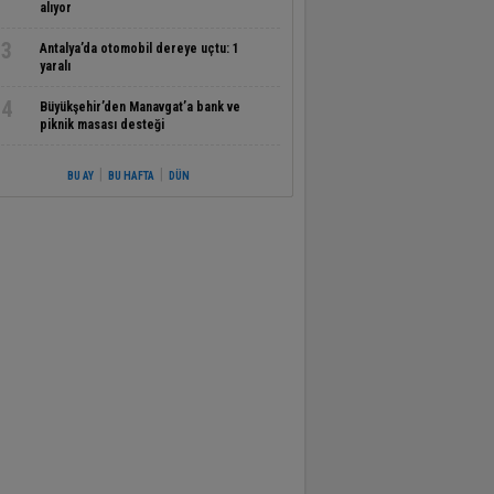
alıyor
3
Antalya’da otomobil dereye uçtu: 1
yaralı
4
Büyükşehir’den Manavgat’a bank ve
piknik masası desteği
|
|
BU AY
BU HAFTA
DÜN