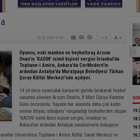
da
25.02.2020 15:46
Oyuncu, eski manken ve heykeltıraş Arzum
Onan’ın ‘KADIN’ isimli kişisel sergisi İstanbul’da
T
Tophane-i Amire, Ankara’da CerModern’in
K
ardından Antalya’da Muratpaşa Belediyesi Türkan
B
Şoray Kültür Merkezi’nde açılıyor.
B
14 yıl önce oyunculuk kariyerini geride bırakarak heykel
sanatına yönelen Arzum Onan’ın, 8 Mart Dünya Kadınlar
SON
Günü öncesinde, ‘hayatın her alanında daha çok kadın
sesine ihtiyaç olduğunu’ vurguladığı heykellerden oluşan
19:
‘KADIN’ isimli ikinci kişisel sergisi, İstanbul ve
müca
18:
Ankara’nın ardından Antalyalı sanatseverle buluşuyor.
sür
16:
küt
anatlar Üniversitesi Tophane-i Amire Kültür Sanat Merkezi ve
16: