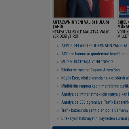
ANTALYA'NIN YENİ VALİSİ HULUSİ
SİBEL
ŞAHİN
MÜBAR
NTALYA VALİSİ İLE MALATYA VALİSİ
YÖRÜK
YER DEĞİŞTİRDİ
MİLLET
RAMAZ
"BAŞR
AESOB, FELAKETZEDE ESNAFIN YANINDA
AGC’nin kamuoyu gündemine taşıdığı mer
MHP MURATPAŞA YENİLENİYOR
Biletler ve mısırlar Başkan Amca’dan
Küçük Eren, okul çıkışında halk otobüsü al
Minibüsün çarptığı kadın metrelerce sürük
Antalya’da intihar etmek için çatıya çıkan 
Antalya’da 600 öğrenciye ‘Trafik Dedektifler
Trafik kazasında şehit olan polis Osmaniye
Direksiyon hakimiyetini kaybeden sürücü 