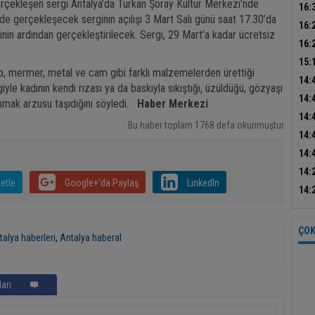
rçekleşen sergi Antalya’da Türkan Şoray Kültür Merkezi’nde
Başk
16:
de gerçekleşecek serginin açılışı 3 Mart Salı günü saat 17.30’da
Baş
tatb
16:
inin ardından gerçekleştirilecek. Sergi, 29 Mart’a kadar ücretsiz
dikk
16:
bul
15:
p, mermer, metal ve cam gibi farklı malzemelerden ürettiği
sön
14:
iyle kadının kendi rızası ya da baskıyla sıkıştığı, üzüldüğü, gözyaşı
ele 
14:
nmak arzusu taşıdığını söyledi.
Haber Merkezi
14:
Bu haber toplam 1768 defa okunmuştur
mak
14:
inşa
14:
14:
etle
Google+'da Paylaş
LinkedIn
mas
14:
asay
ÇOK
talya haberleri
,
Antalya haberal
arı