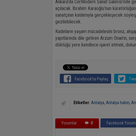
Ankara’da CerModern Sanat Galerisi’nde ge
açılacak. İbrahim Karaoğlu’nun küratörlüğün
sanatçının katılımıyla gerçekleşecek söyleş
gezilebilecek.
Kadınların yaşam mücadelesini bronz, ahşa
yapıtlarında dile getiren Arzum Onan’ın, serg
döktüğü yere kendince işaret etmek, doku
Facebook'ta Paylaş
Twe
Etiketler:
Antalya
,
Antalya haber
,
An
Yorumlar
0
Facebook Yoruml