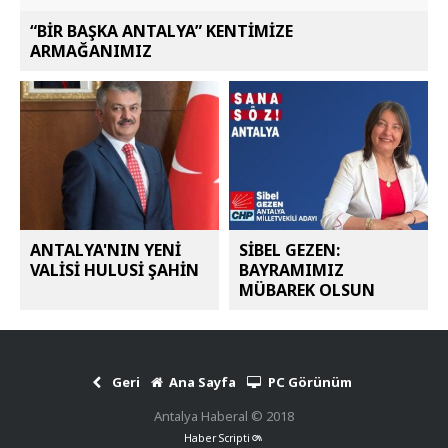
“BİR BAŞKA ANTALYA” KENTİMİZE
ARMAĞANIMIZ
ANTALYA'NIN YENİ
SİBEL GEZEN:
VALİSİ HULUSİ ŞAHİN
BAYRAMIMIZ
MÜBAREK OLSUN
Geri
Ana Sayfa
PC Görünüm
Antalya Haberal © 2018
Haber Scripti