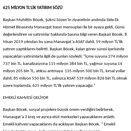
625 MİLYON TL’LİK YATIRIM SÖZÜ
Başkan Muhittin Böcek, Şükrü Sözen’in ziyaretinin andında Side Ek
Hizmet Binasında Manavgat basın mensupları ile bir ayaya geldi. Günü
değerlendiren ve yatırımlar hakkında basına bilgi veren Başkan Böcek, 8
Nisan 2019 yılından bu yana Manavgat’a ASAT dahil, 59 milyon TL’lik
yatırım yaptıklarını belirtti. Başkan Böcek, kalan görev süresi içerisinde
yapacakları yatırımlarla ilgili de şunları söyledi: “İçme suyuna 274 milyon
737 bin TL. kanalizasyona 115 milyon 384 bin TL, yağmur suyuna 14
milyon 205 bin TL, atıksu arıtmaya 135 milyon 500 bin TL, kırsal yollar
dahil, 85 milyon 550 bin TL, yalnızca ASAT 539 milyon 826 bin TL olmak
üzere toplamda, 625 milyon TL’lik yatırım yapacağız.”
EMEKLİ KAHVESİ GELİYOR
Başkan Böcek, sosyal projelere büyük önem verdiğini belirterek,
Manavgat’a 3 kreş ve ayrıca etüt merkezleri yapacaklarını anlattı.
Emekli kahvesi yapacaklarını da açıklayan Başkan Böcek, “ Emekli