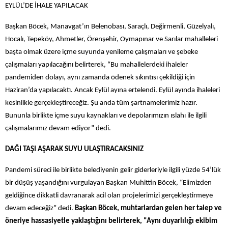
EYLÜL’DE İHALE YAPILACAK
Başkan Böcek, Manavgat’ın Belenobası, Saraçlı, Değirmenli, Güzelyalı,
Hocalı, Tepeköy, Ahmetler, Örenşehir, Oymapınar ve Sarılar mahalleleri
başta olmak üzere içme suyunda yenileme çalışmaları ve şebeke
çalışmaları yapılacağını belirterek, “Bu mahallelerdeki ihaleler
pandemiden dolayı, aynı zamanda ödenek sıkıntısı çekildiği için
Haziran’da yapılacaktı. Ancak Eylül ayına ertelendi. Eylül ayında ihaleleri
kesinlikle gerçekleştireceğiz. Şu anda tüm şartnamelerimiz hazır.
Bununla birlikte içme suyu kaynakları ve depolarımızın ıslahı ile ilgili
çalışmalarımız devam ediyor” dedi.
DAĞI TAŞI AŞARAK SUYU ULAŞTIRACAKSINIZ
Pandemi süreci ile birlikte belediyenin gelir giderleriyle ilgili yüzde 54’lük
bir düşüş yaşandığını vurgulayan Başkan Muhittin Böcek, “Elimizden
geldiğince dikkatli davranarak acil olan projelerimizi gerçekleştirmeye
devam edeceğiz” dedi.
Başkan Böcek, muhtarlardan gelen her talep ve
öneriye hassasiyetle yaklaştığını belirterek, “Aynı duyarlılığı ekibim