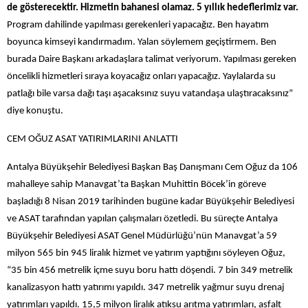
de gösterecektir. Hizmetin bahanesi olamaz. 5 yıllık hedeflerimiz var.
Program dahilinde yapılması gerekenleri yapacağız. Ben hayatım
boyunca kimseyi kandırmadım. Yalan söylemem geçiştirmem. Ben
burada Daire Başkanı arkadaşlara talimat veriyorum. Yapılması gereken
öncelikli hizmetleri sıraya koyacağız onları yapacağız. Yaylalarda su
patlağı bile varsa dağı taşı aşacaksınız suyu vatandaşa ulaştıracaksınız”
diye konuştu.
CEM OĞUZ ASAT YATIRIMLARINI ANLATTI
Antalya Büyükşehir Belediyesi Başkan Baş Danışmanı Cem Oğuz da 106
mahalleye sahip Manavgat’ta Başkan Muhittin Böcek’in göreve
başladığı 8 Nisan 2019 tarihinden bugüne kadar Büyükşehir Belediyesi
ve ASAT tarafından yapılan çalışmaları özetledi. Bu süreçte Antalya
Büyükşehir Belediyesi ASAT Genel Müdürlüğü’nün Manavgat’a 59
milyon 565 bin 945 liralık hizmet ve yatırım yaptığını söyleyen Oğuz,
“35 bin 456 metrelik içme suyu boru hattı döşendi. 7 bin 349 metrelik
kanalizasyon hattı yatırımı yapıldı. 347 metrelik yağmur suyu drenaj
yatırımları yapıldı. 15,5 milyon liralık atıksu arıtma yatırımları, asfalt