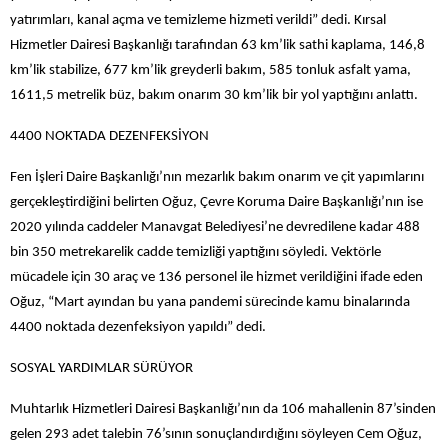
yatırımları, kanal açma ve temizleme hizmeti verildi” dedi. Kırsal
Hizmetler Dairesi Başkanlığı tarafından 63 km’lik sathi kaplama, 146,8
km’lik stabilize, 677 km’lik greyderli bakım, 585 tonluk asfalt yama,
1611,5 metrelik büz, bakım onarım 30 km’lik bir yol yaptığını anlattı.
4400 NOKTADA DEZENFEKSİYON
Fen İşleri Daire Başkanlığı’nın mezarlık bakım onarım ve çit yapımlarını
gerçekleştirdiğini belirten Oğuz, Çevre Koruma Daire Başkanlığı’nın ise
2020 yılında caddeler Manavgat Belediyesi’ne devredilene kadar 488
bin 350 metrekarelik cadde temizliği yaptığını söyledi. Vektörle
mücadele için 30 araç ve 136 personel ile hizmet verildiğini ifade eden
Oğuz, “Mart ayından bu yana pandemi sürecinde kamu binalarında
4400 noktada dezenfeksiyon yapıldı” dedi.
SOSYAL YARDIMLAR SÜRÜYOR
Muhtarlık Hizmetleri Dairesi Başkanlığı’nın da 106 mahallenin 87’sinden
gelen 293 adet talebin 76’sının sonuçlandırdığını söyleyen Cem Oğuz,