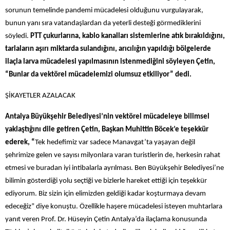
sorunun temelinde pandemi mücadelesi olduğunu vurgulayarak,
bunun yanı sıra vatandaşlardan da yeterli desteği görmediklerini
söyledi.
PTT çukurlarına, kablo kanalları sistemlerine atık bırakıldığını,
tarlaların aşırı miktarda sulandığını, arıcılığın yapıldığı bölgelerde
ilaçla larva mücadelesi yapılmasının istenmediğini söyleyen Çetin,
“Bunlar da vektörel mücadelemizi olumsuz etkiliyor” dedi.
ŞİKAYETLER AZALACAK
Antalya Büyükşehir Belediyesi’nin vektörel mücadeleye bilimsel
yaklaştığını dile getiren Çetin, Başkan Muhittin Böcek’e teşekkür
ederek, “
Tek hedefimiz var sadece Manavgat’ta yaşayan değil
şehrimize gelen ve sayısı milyonlara varan turistlerin de, herkesin rahat
etmesi ve buradan iyi intibalarla ayrılması. Ben Büyükşehir Belediyesi’ne
bilimin gösterdiği yolu seçtiği ve bizlerle hareket ettiği için teşekkür
ediyorum. Biz sizin için elimizden geldiği kadar koşturmaya devam
edeceğiz” diye konuştu. Özellikle haşere mücadelesi isteyen muhtarlara
yanıt veren Prof. Dr. Hüseyin Çetin Antalya’da ilaçlama konusunda