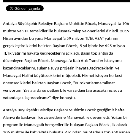
Antalya Büyükşehir Belediye Başkanı Muhittin Böcek, Manavgat’ta 106
muhtar ve STK temsilcileri ile buluşarak talep ve önerilerini dinledi. 2019
Nisan ayından bu yana Manavgat’a 59 milyon TL’lik ASAT yatırımı
gerçekleştirdiklerini belirten Başkan Böcek, 5 yıl içinde ise 625 milyon
TL’lik yatırımı hayata geçireceklerini açıkladı. Basın toplantısı da
düzenleyen Başkan Böcek, Manavgat’a Katı Atık Transfer İstasyonu
kazandıracaklarını, sulama suyu projesini hayata geçireceklerini ve
Manavgat Hali’ni büyüteceklerini müjdeledi. Hizmet isteyen herkesi
önemsediklerini belirten Başkan Böcek, “Bürokratlarıma talimat
veriyorum. Yaylalarda su patlağı bile varsa dağı taşı aşacaksınız suyu
vatandaşa ulaştıracaksınız” diye konuştu.
Antalya Büyükşehir Belediye Başkanı Muhittin Böcek geçtiğimiz hafta
Alanya ile başlayan ilçe ziyaretlerine Manavgat ile devam etti. Yoğun bir
program ile Manavgatlı hemşerileri ile buluşan Başkan Böcek, ilk olarak
106 muhtar ile kahvaltıda buluştu. Ardından muhtarlarla toplantı yapan