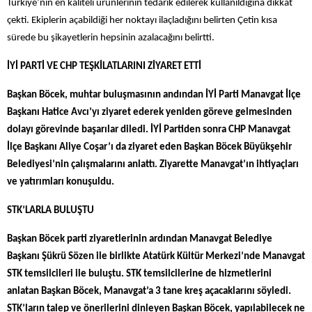
Türkiye’nin en kaliteli ürünlerinin tedarik edilerek kullanıldığına dikkat
çekti. Ekiplerin açabildiği her noktayı ilaçladığını belirten Çetin kısa
sürede bu şikayetlerin hepsinin azalacağını belirtti.
İYİ PARTİ VE CHP TEŞKİLATLARINI ZİYARET ETTİ
Başkan Böcek, muhtar buluşmasının andından İYİ Parti Manavgat İlçe
Başkanı Hatice Avcı’yı ziyaret ederek yeniden göreve gelmesinden
dolayı görevinde başarılar diledi. İYİ Partiden sonra CHP Manavgat
İlçe Başkanı Aliye Coşar’ı da ziyaret eden Başkan Böcek Büyükşehir
Belediyesi’nin çalışmalarını anlattı. Ziyarette Manavgat’ın ihtiyaçları
ve yatırımları konuşuldu.
STK’LARLA BULUŞTU
Başkan Böcek parti ziyaretlerinin ardından Manavgat Belediye
Başkanı Şükrü Sözen ile birlikte Atatürk Kültür Merkezi’nde Manavgat
STK temsilcileri ile buluştu. STK temsilcilerine de hizmetlerini
anlatan Başkan Böcek, Manavgat’a 3 tane kreş açacaklarını söyledi.
STK’ların talep ve önerilerini dinleyen Başkan Böcek, yapılabilecek ne