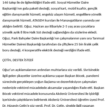
146 talep ile de ilgilenildiğini ifade etti. Sosyal Hizmetler Daire
Başkanlığı’nın gıda paketi desteği, sosyal kart, mobil kuaför, gençlik
eğitim danışmanlık hizmeti, engelsiz ulaşım hizmeti, engellilere yönelik
danışmanlık hizmeti, ATASEM kursları ile Manavgatlıların yanında yer
aldığını belirtti. Oğuz, Haziran ayı itibariyle 2-5 yaş arası çocuklara
yönelik aylık 8 litre Halk Süt desteği sağlandığını da sözlerine ekledi.
Oğuz, Park Bahçeler Daire Başkanlığı’nın çalışmalarının yanı sıra Tarımsal
Hizmetler Dairesi Başkanlığı tarafından da çiftçilere 25 bin liralık çelik
boru desteği, 4 kooperatife elektrik desteği verdiğini ifade etti.
ÇETİN, DESTEK İSTEDİ
Oğuz’un açıklamalarının ardından muhtarlara söz verildi. Sivrisinekle
ilgili gelen şikayetler üzerine açıklama yapan Başkan Böcek, pandemi
sürecinde gerçekleşen yoğun ilaçlama ve dezenfeksiyon çalışmaları
nedeniyle vektörel mücadelede aksamalar yaşandığını ifade etti. Başkan
Böcek vektörel mücadele konusunda Akdeniz Üniversitesi ile işbirliği
içerisinde çalıştıklarını belirterek Akdeniz Üniversitesi öğretim üyesi Prof.
Dr. Hüseyin Çetin’e söz verdi. Prof. Dr. Çetin, sinekle ilgili yaşanan