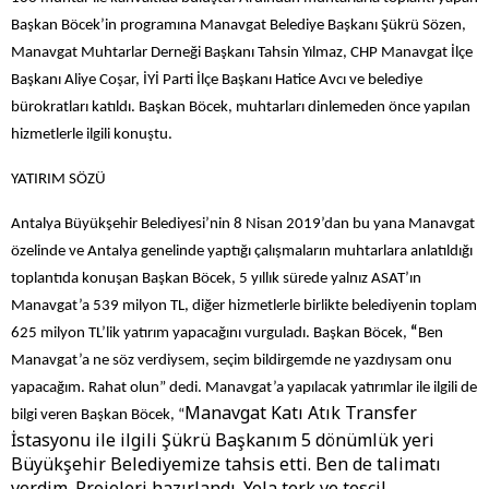
Başkan Böcek’in programına Manavgat Belediye Başkanı Şükrü Sözen,
Manavgat Muhtarlar Derneği Başkanı Tahsin Yılmaz, CHP Manavgat İlçe
Başkanı Aliye Coşar, İYİ Parti İlçe Başkanı Hatice Avcı ve belediye
bürokratları katıldı. Başkan Böcek, muhtarları dinlemeden önce yapılan
hizmetlerle ilgili konuştu.
YATIRIM SÖZÜ
Antalya Büyükşehir Belediyesi’nin 8 Nisan 2019’dan bu yana Manavgat
özelinde ve Antalya genelinde yaptığı çalışmaların muhtarlara anlatıldığı
toplantıda konuşan Başkan Böcek, 5 yıllık sürede yalnız ASAT’ın
Manavgat’a 539 milyon TL, diğer hizmetlerle birlikte belediyenin toplam
625 milyon TL’lik yatırım yapacağını vurguladı. Başkan Böcek,
“
Ben
Manavgat’a ne söz verdiysem, seçim bildirgemde ne yazdıysam onu
yapacağım. Rahat olun” dedi. Manavgat’a yapılacak yatırımlar ile ilgili de
Manavgat Katı Atık Transfer
bilgi veren Başkan Böcek, “
İstasyonu ile ilgili Şükrü Başkanım 5 dönümlük yeri
Büyükşehir Belediyemize tahsis etti. Ben de talimatı
verdim. Projeleri hazırlandı. Yola terk ve tescil