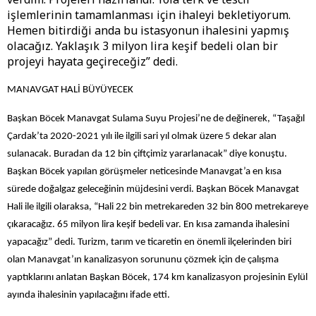
işlemlerinin tamamlanması için ihaleyi bekletiyorum.
Hemen bitirdiği anda bu istasyonun ihalesini yapmış
olacağız. Yaklaşık 3 milyon lira keşif bedeli olan bir
projeyi hayata geçireceğiz” dedi.
MANAVGAT HALİ BÜYÜYECEK
Başkan Böcek Manavgat Sulama Suyu Projesi’ne de değinerek, “Taşağıl
Çardak’ta 2020-2021 yılı ile ilgili sari yıl olmak üzere 5 dekar alan
sulanacak. Buradan da 12 bin çiftçimiz yararlanacak” diye konuştu.
Başkan Böcek yapılan görüşmeler neticesinde Manavgat’a en kısa
sürede doğalgaz geleceğinin müjdesini verdi. Başkan Böcek Manavgat
Hali ile ilgili olaraksa, “Hali 22 bin metrekareden 32 bin 800 metrekareye
çıkaracağız. 65 milyon lira keşif bedeli var. En kısa zamanda ihalesini
yapacağız” dedi. Turizm, tarım ve ticaretin en önemli ilçelerinden biri
olan Manavgat’ın kanalizasyon sorununu çözmek için de çalışma
yaptıklarını anlatan Başkan Böcek, 174 km kanalizasyon projesinin Eylül
ayında ihalesinin yapılacağını ifade etti.