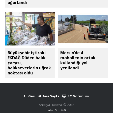
uğurlandı
Büyükşehir iştiraki
Mersin’de 4
EKDAĞ Düden balık
mahallenin ortak
çarşısı,
kullandığı yol
balıkseverlerin uğrak
yenilendi
noktası oldu
Geri
Ana Sayfa
PC Görünüm
Antalya Haberal © 2018
Haber Scripti