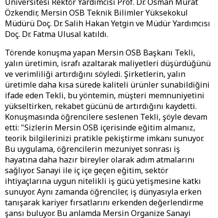
Üniversitesi Rektör Yardımcısı Prof. Dr. Osman Murat
Özkendir, Mersin OSB Teknik Bilimler Yüksekokul
Müdürü Doç. Dr. Salih Hakan Yetgin ve Müdür Yardımcısı
Doç. Dr. Fatma Ulusal katıldı.
Törende konuşma yapan Mersin OSB Başkanı Tekli,
yalın üretimin, israfı azaltarak maliyetleri düşürdüğünü
ve verimliliği artırdığını söyledi. Şirketlerin, yalın
üretimle daha kısa sürede kaliteli ürünler sunabildiğini
ifade eden Tekli, bu yöntemin, müşteri memnuniyetini
yükseltirken, rekabet gücünü de artırdığını kaydetti.
Konuşmasında öğrencilere seslenen Tekli, şöyle devam
etti: "Sizlerin Mersin OSB içerisinde eğitim almanız,
teorik bilgilerinizi pratikle pekiştirme imkanı sunuyor.
Bu uygulama, öğrencilerin mezuniyet sonrası iş
hayatına daha hazır bireyler olarak adım atmalarını
sağlıyor. Sanayi ile iç içe geçen eğitim, sektör
ihtiyaçlarına uygun nitelikli iş gücü yetişmesine katkı
sunuyor. Aynı zamanda öğrenciler, iş dünyasıyla erken
tanışarak kariyer fırsatlarını erkenden değerlendirme
şansı buluyor. Bu anlamda Mersin Organize Sanayi