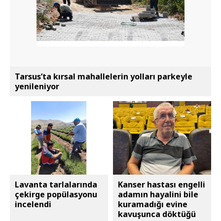
Tarsus’ta kırsal mahallelerin yolları parkeyle
yenileniyor
Lavanta tarlalarında
Kanser hastası engelli
çekirge popülasyonu
adamın hayalini bile
incelendi
kuramadığı evine
kavuşunca döktüğü