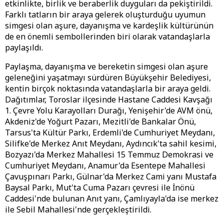
etkinlikte, birlik ve beraberlik duyguları da pekiştirildi.
Farklı tatların bir araya gelerek oluşturduğu uyumun
simgesi olan aşure, dayanışma ve kardeşlik kültürünün
de en önemli sembollerinden biri olarak vatandaşlarla
paylaşıldı.
Paylaşma, dayanışma ve bereketin simgesi olan aşure
geleneğini yaşatmayı sürdüren Büyükşehir Belediyesi,
kentin birçok noktasında vatandaşlarla bir araya geldi.
Dağıtımlar, Toroslar ilçesinde Hastane Caddesi Kavşağı
1. Çevre Yolu Karayolları Durağı, Yenişehir'de AVM önü,
Akdeniz'de Yoğurt Pazarı, Mezitli'de Bankalar Önü,
Tarsus'ta Kültür Parkı, Erdemli'de Cumhuriyet Meydanı,
Silifke'de Merkez Anıt Meydanı, Aydıncık'ta sahil kesimi,
Bozyazı'da Merkez Mahallesi 15 Temmuz Demokrasi ve
Cumhuriyet Meydanı, Anamur'da Esentepe Mahallesi
Çavuşpınarı Parkı, Gülnar'da Merkez Cami yanı Mustafa
Baysal Parkı, Mut'ta Cuma Pazarı çevresi ile İnönü
Caddesi'nde bulunan Anıt yanı, Çamlıyayla'da ise merkez
ile Sebil Mahallesi'nde gerçekleştirildi.