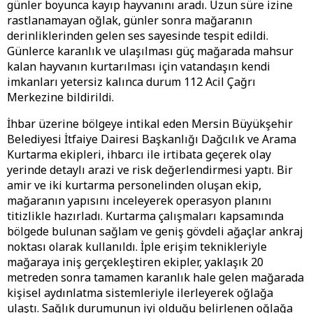
günler boyunca kayıp hayvanını aradı. Uzun süre izine
rastlanamayan oğlak, günler sonra mağaranın
derinliklerinden gelen ses sayesinde tespit edildi.
Günlerce karanlık ve ulaşılması güç mağarada mahsur
kalan hayvanın kurtarılması için vatandaşın kendi
imkanları yetersiz kalınca durum 112 Acil Çağrı
Merkezine bildirildi.
İhbar üzerine bölgeye intikal eden Mersin Büyükşehir
Belediyesi İtfaiye Dairesi Başkanlığı Dağcılık ve Arama
Kurtarma ekipleri, ihbarcı ile irtibata geçerek olay
yerinde detaylı arazi ve risk değerlendirmesi yaptı. Bir
amir ve iki kurtarma personelinden oluşan ekip,
mağaranın yapısını inceleyerek operasyon planını
titizlikle hazırladı. Kurtarma çalışmaları kapsamında
bölgede bulunan sağlam ve geniş gövdeli ağaçlar ankraj
noktası olarak kullanıldı. İple erişim teknikleriyle
mağaraya iniş gerçekleştiren ekipler, yaklaşık 20
metreden sonra tamamen karanlık hale gelen mağarada
kişisel aydınlatma sistemleriyle ilerleyerek oğlağa
ulaştı. Sağlık durumunun iyi olduğu belirlenen oğlağa