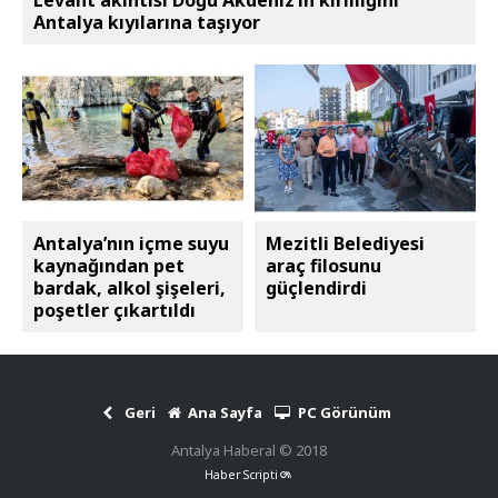
Antalya kıyılarına taşıyor
Antalya’nın içme suyu
Mezitli Belediyesi
kaynağından pet
araç filosunu
bardak, alkol şişeleri,
güçlendirdi
poşetler çıkartıldı
Geri
Ana Sayfa
PC Görünüm
Antalya Haberal © 2018
Haber Scripti