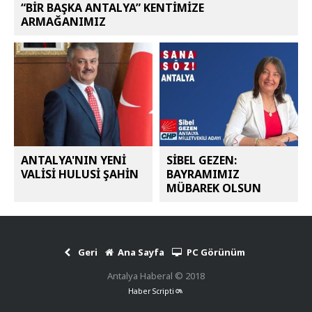
“BİR BAŞKA ANTALYA” KENTİMİZE
ARMAĞANIMIZ
ANTALYA'NIN YENİ
SİBEL GEZEN:
VALİSİ HULUSİ ŞAHİN
BAYRAMIMIZ
MÜBAREK OLSUN
Geri
Ana Sayfa
PC Görünüm
Antalya Haberal © 2018
Haber Scripti