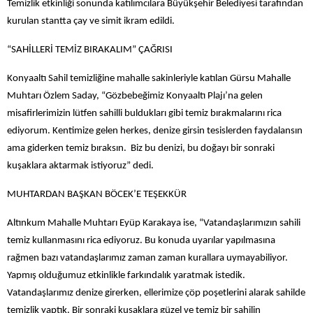
Temizlik etkinliği sonunda katılımcılara Büyükşehir Belediyesi tarafından
kurulan stantta çay ve simit ikram edildi.
“SAHİLLERİ TEMİZ BIRAKALIM” ÇAĞRISI
Konyaaltı Sahil temizliğine mahalle sakinleriyle katılan Gürsu Mahalle
Muhtarı Özlem Saday, “Gözbebeğimiz Konyaaltı Plajı’na gelen
misafirlerimizin lütfen sahilli buldukları gibi temiz bırakmalarını rica
ediyorum. Kentimize gelen herkes, denize girsin tesislerden faydalansın
ama giderken temiz bıraksın. Biz bu denizi, bu doğayı bir sonraki
kuşaklara aktarmak istiyoruz” dedi.
MUHTARDAN BAŞKAN BÖCEK’E TEŞEKKÜR
Altınkum Mahalle Muhtarı Eyüp Karakaya ise, “Vatandaşlarımızın sahili
temiz kullanmasını rica ediyoruz. Bu konuda uyarılar yapılmasına
rağmen bazı vatandaşlarımız zaman zaman kurallara uymayabiliyor.
Yapmış olduğumuz etkinlikle farkındalık yaratmak istedik.
Vatandaşlarımız denize girerken, ellerimize çöp poşetlerini alarak sahilde
temizlik yaptık. Bir sonraki kuşaklara güzel ve temiz bir sahilin