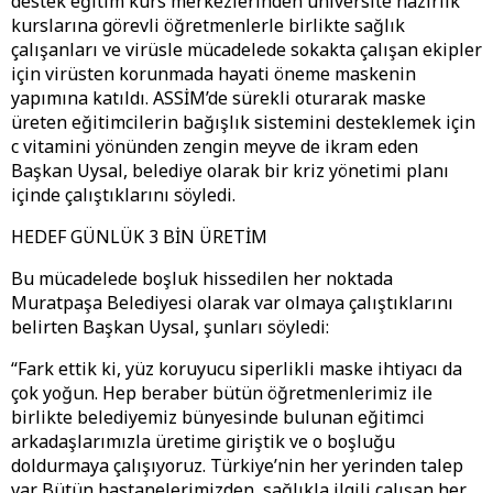
destek eğitim kurs merkezlerinden üniversite hazırlık
kurslarına görevli öğretmenlerle birlikte sağlık
çalışanları ve virüsle mücadelede sokakta çalışan ekipler
için virüsten korunmada hayati öneme maskenin
yapımına katıldı. ASSİM’de sürekli oturarak maske
üreten eğitimcilerin bağışlık sistemini desteklemek için
c vitamini yönünden zengin meyve de ikram eden
Başkan Uysal, belediye olarak bir kriz yönetimi planı
içinde çalıştıklarını söyledi.
HEDEF GÜNLÜK 3 BİN ÜRETİM
Bu mücadelede boşluk hissedilen her noktada
Muratpaşa Belediyesi olarak var olmaya çalıştıklarını
belirten Başkan Uysal, şunları söyledi:
“Fark ettik ki, yüz koruyucu siperlikli maske ihtiyacı da
çok yoğun. Hep beraber bütün öğretmenlerimiz ile
birlikte belediyemiz bünyesinde bulunan eğitimci
arkadaşlarımızla üretime giriştik ve o boşluğu
doldurmaya çalışıyoruz. Türkiye’nin her yerinden talep
var. Bütün hastanelerimizden, sağlıkla ilgili çalışan her