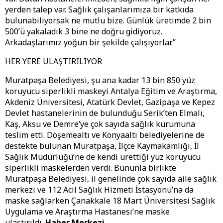
yerden talep var. Sağlık çalışanlarımıza bir katkıda
bulunabiliyorsak ne mutlu bize. Günlük üretimde 2 bin
500’ü yakaladık 3 bine ne doğru gidiyoruz.
Arkadaşlarımız yoğun bir şekilde çalışıyorlar.”
HER YERE ULAŞTIRILIYOR
Muratpaşa Belediyesi, şu ana kadar 13 bin 850 yüz
koruyucu siperlikli maskeyi Antalya Eğitim ve Araştırma,
Akdeniz Üniversitesi, Atatürk Devlet, Gazipaşa ve Kepez
Devlet hastanelerinin de bulunduğu Serik’ten Elmalı,
Kaş, Aksu ve Demre’ye çok sayıda sağlık kurumuna
teslim etti. Döşemealtı ve Konyaaltı belediyelerine de
destekte bulunan Muratpaşa, İlçce Kaymakamlığı, İl
Sağlık Müdürlüğü’ne de kendi ürettiği yüz koruyucu
siperlikli maskelerden verdi. Bununla birlikte
Muratpaşa Belediyesi, il genelinde çok sayıda aile sağlık
merkezi ve 112 Acil Sağlık Hizmeti İstasyonu’na da
maske sağlarken Çanakkale 18 Mart Üniversitesi Sağlık
Uygulama ve Araştırma Hastanesi’ne maske
ulaştırıldı.
Haber Merkezi