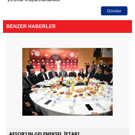
Gönder
BENZER HABERLER
AESOB'UN GELENEKSEL İFTARI