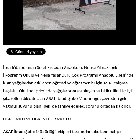
İbradı’da bulunan Şeref Erdoğan Anaokulu, Nefise Yılmaz İpek
İlköğretim Okulu ve Nejla Yaşar Duru Çok Programlı Anadolu Lisesi’nde
kışın yağışlardan etkilenen öğrenci ve öğretmenler için ASAT çalışma
başlattı. Okul bahçelerinde yağışlar sonrası oluşan su birikintileri ile ilgili
şikayetleri dikkate alan ASAT İbradı Şube Müdürlüğü, çevreden gelen
yağmur suyunu planlı şekilde tahliye ederek, sorunu ortadan kaldırdı.
ÖĞRETMEN VE ÖĞRENCİLER MUTLU
ASAT İbradı Şube Müdürlüğü ekipleri tarafından okulların bahçe