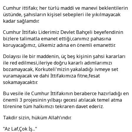
Cumhur ittifakı; her türlü maddi ve manevi beklentilerin
üstünde, şahısların kişisel sebepleri ile yıkılmayacak
kadar sağlamdır.
Cumhur İttifakı Liderimiz Devlet Bahçeli beyefendinin
bizlere talimatla emanet ettiği,canımız pahasına
koruyacağımız, ülkemiz adına en önemli emanettir.
Dolayısı ile bir maddenin, üç beş kişinin şahsi kararları
ile red edilmesi,ileriye doğru kararlı adımlarımızı
bozamayacak, Korkuteli'mizin yakaladığı ivmeye set
vuramayacak ve dahi İttifakımıza fitne,fesat
sokamayacaktır.
Bu vesile ile Cumhur İttifakının beraberce hazırladığı en
önemli 3 projesinin yılbaşı gecesi atılacak temel atma
törenine tüm halkımızı tekraren davet ederiz.
Takdir sizin, hüküm Allah’ındır.
"Az Laf,Çok İş..."