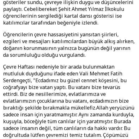
gösteriler sundu, çevreye ilişkin duygu ve düşüncelerini
paylaştı. Cebelibereket Şehit Ahmet Yılmaz İlkokulu
öğrencilerinin sergilediği kartal dansı gösterisi ise
katılımcılar tarafından beğeniyle izlendi.
Öğrencilerin çevre hassasiyetini yansıtan şiirleri,
ezgileri ve mesajları katılımcılardan büyük alkış alırken,
doğanın korunmasının yalnızca bugünün değil yarının
da sorumluluğu olduğu vurgulandı.
Çevre Haftası nedeniyle bir arada bulunmaktan
mutluluk duyduğunu ifade eden Vali Mehmet Fatih
Serdengeçti, "Ecdadımız bu güzel cennet köşesini, bu
coğrafyayı bize vatan yaptı. Bu vatanı bize tevarüs
ettirdi. Biz de nesillerimize, evlatlarımıza ve
evlatlarımızın çocuklarına bu vatanı, ecdadımızın bize
bıraktığı şekilde bırakmakla mükellefiz.Allah yeryüzünü
sadece insan için yaratmamıştır. Aynı zamanda kurduyla,
kuşuyla, böceğiyle tüm canlılar için yaratmıştır. Burada
sadece insanın değil, tüm canlıların da hakkı vardır. Bu
doğrultuda lütfen çevremizi temiz tutalım. Çöpümüzü