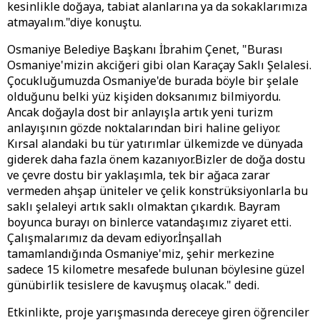
kesinlikle doğaya, tabiat alanlarına ya da sokaklarımıza
atmayalım."diye konuştu.
Osmaniye Belediye Başkanı İbrahim Çenet, "Burası
Osmaniye'mizin akciğeri gibi olan Karaçay Saklı Şelalesi.
Çocukluğumuzda Osmaniye'de burada böyle bir şelale
olduğunu belki yüz kişiden doksanımız bilmiyordu.
Ancak doğayla dost bir anlayışla artık yeni turizm
anlayışının gözde noktalarından biri haline geliyor.
Kırsal alandaki bu tür yatırımlar ülkemizde ve dünyada
giderek daha fazla önem kazanıyor.Bizler de doğa dostu
ve çevre dostu bir yaklaşımla, tek bir ağaca zarar
vermeden ahşap üniteler ve çelik konstrüksiyonlarla bu
saklı şelaleyi artık saklı olmaktan çıkardık. Bayram
boyunca burayı on binlerce vatandaşımız ziyaret etti.
Çalışmalarımız da devam ediyor.İnşallah
tamamlandığında Osmaniye'miz, şehir merkezine
sadece 15 kilometre mesafede bulunan böylesine güzel
günübirlik tesislere de kavuşmuş olacak." dedi.
Etkinlikte, proje yarışmasında dereceye giren öğrenciler