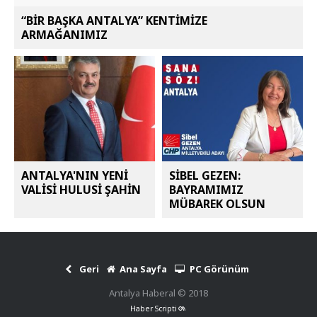
“BİR BAŞKA ANTALYA” KENTİMİZE
ARMAĞANIMIZ
ANTALYA'NIN YENİ
SİBEL GEZEN:
VALİSİ HULUSİ ŞAHİN
BAYRAMIMIZ
MÜBAREK OLSUN
Geri
Ana Sayfa
PC Görünüm
Antalya Haberal © 2018
Haber Scripti