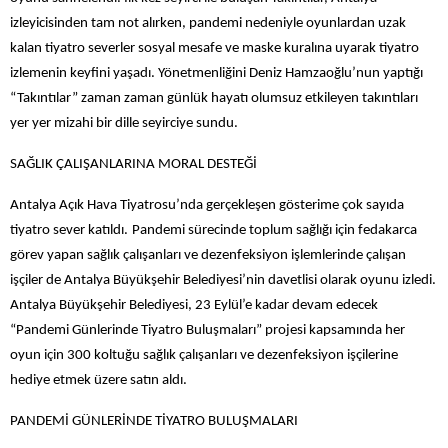
izleyicisinden tam not alırken, pandemi nedeniyle oyunlar
dan uzak
kalan tiyatro severler sosyal mesafe ve maske kuralına uyarak tiyatro
izlemenin keyfini yaşadı. Y
önetmenliğini Deniz Hamzaoğlu’nun yaptığı
“Takıntılar” zaman zaman günlük hayatı olumsuz etkileyen takıntıları
yer yer mizahi bir dille seyirciye sundu.
SAĞLIK ÇALIŞANLARINA MORAL DESTEĞİ
Antalya Açık Hava Tiyatrosu’nda gerçekleşen gösterime çok sayıda
tiyatro sever katıldı.
Pandemi sürecinde toplum sağlığı için fedakarca
görev yapan sağlık çalışanları ve dezenfeksiyon işlemlerinde çalışan
işçiler de Antalya Büyükşehir Belediyesi’nin davetlisi olarak oyunu izledi.
Antalya Büyükşehir Belediyesi, 23 Eylül’e kadar devam edecek
“Pandemi Günlerinde Tiyatro Buluşmaları” projesi kapsamında her
oyun için 300 koltuğu sağlık çalışanları ve dezenfeksiyon işçilerine
hediye etmek üzere satın aldı.
PANDEMİ GÜNLERİNDE TİYATRO BULUŞMALARI