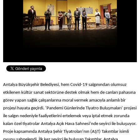
Antalya Büyükşehir Belediyesi, hem Covid-19 salgınından olumsuz
etkilenen kültür sanat sektörüne destek olmak hem de canları pahasına
görev yapan sağlık çalışanlarına moral vermek amacıyla anlamlı bir
projeyi hayata geçirdi. ‘Pandemi Günlerinde Tiyatro Buluşmaları’ p
rojesi
ile salgın nedeniyle faaliyetlerini ertelemek veya iptal etmek zorunda
kalan özel tiyatrolar
Antalya Açık Hava Sahnesi’nde seyirci ile buluşuyor.
Proje kapsamında Antalya Şehir Tiyatroları’nın (AŞT) Takıntılar isimli
oyunu sahnelendi. İlk kez seyirci ile buluşan Takıntılar, Antalya