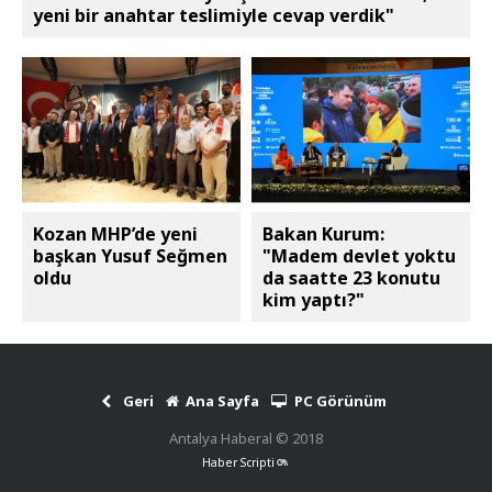
yeni bir anahtar teslimiyle cevap verdik"
Kozan MHP’de yeni
Bakan Kurum:
başkan Yusuf Seğmen
"Madem devlet yoktu
oldu
da saatte 23 konutu
kim yaptı?"
Geri
Ana Sayfa
PC Görünüm
Antalya Haberal © 2018
Haber Scripti