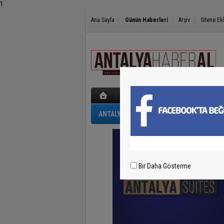
1
Ana Sayfa
Günün Haberleri
Arşiv
Sitene Ek
ANTALYA
GÜNCEL
POLİS-ADLİYE
Bir Daha Gösterme