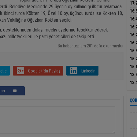
çalı
17:
erdi. Belediye Meclisinde 29 üyenin oy kullandığı ilk tur oylamada
park
16:
ı. İkinci turda Kökten 19, Özel 10 oy, üçüncü turda ise Kökten 18,
ince
16:
kan Vekilliğine Oğuzhan Kökten seçildi.
bil
16:
 desteklerinden dolayı meclis üyelerine teşekkür ederek
duy
Tur
16:
 milletvekilleri ile parti yöneticileri de takip etti.
kur
16:
Bu haber toplam 201 defa okunmuştur
kayb
15:
ned
15:
15:
etle
Google+'da Paylaş
LinkedIn
tutu
13:
güç
13:
gün
arı
ÇOK