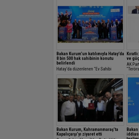
Bakan Kurum’un katılımıyla Hatay’da
Kıratl
8 bin 500 hak sahibinin konutu
ve güç
belirlendi
AK Parti
Hatay'da düzenlenen "Ev Sahibi
"Terörs
Türkiye" Konut Belirleme Kura Töreni'ne
emanet
katılan Çevre, Şehircilik ve İklim
güçlü g
Değişikliği Bakanı Murat Kurum,
Hatay'da kurası...
Bakan Kurum, Kahramanmaraş’ta
Bakan 
Kapalıçarşı’yı ziyaret etti
iddias
teslim