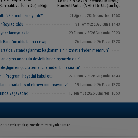
Adana'nın Kozan ilçesinde Milliyetçi
Şehircilik ve İklim Değişikliği
Hareket Partisi (MHP) 15. Olağan İlçe
 Murat Kurum, "Biz söz
Kongresi gerçekleştirildi.
ek yaparız. Biz bu şehirlerin
te 23 konutu kim yaptı?"
01 Ağustos 2026 Cumartesi 14:53
n ayağa kalkacağına daha
 tozu...
er Boyraz oldu
31 Temmuz 2026 Cuma 14:43
eyner binaya asıldı
29 Temmuz 2026 Çarşamba 09:23
li Barut’un iddialarına cevap
26 Temmuz 2026 Pazar 12:23
Isparta’da vatandaşlarımız başkanımızın hizmetlerinden memnun"
25 Temmuz 2026 Cumartesi 14:43
 anlaşma ancak iki devletli bir anlaşmayla olur"
23 Temmuz 2026 Perşembe 22:43
rdeşliğin en güçlü temsilcilerinden biri esnaftır"
22 Temmuz 2026 Çarşamba 18:08
III Programı heyetini kabul etti
22 Temmuz 2026 Çarşamba 13:43
çları sahada tespit etmeyi önemsiyoruz"
19 Temmuz 2026 Pazar 12:23
arında yaşayacak
18 Temmuz 2026 Cumartesi 10:53
İzinsiz ve kaynak gösterilmeden yayınlanamaz.