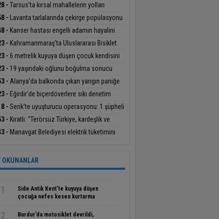
şan yavru carettayı yakıp telef etti
28 -
Tarsus’ta kırsal mahallelerin yolları
eyle yenileniyor
58 -
Lavanta tarlalarında çekirge popülasyonu
lendi
48 -
Kanser hastası engelli adamın hayalini
e kuramadığı evine kavuşunca döktüğü gözyaşı
23 -
Kahramanmaraş’ta Uluslararası Bisiklet
gulandırdı
nuvası tamamlandı
23 -
6 metrelik kuyuya düşen çocuk kendisini
taran kahramanıyla buluştu
23 -
19 yaşındaki oğlunu boğulma sonucu
eden acılı babanın feryadı yürekleri dağladı
53 -
Alanya’da balkonda çıkan yangın paniğe
en oldu
23 -
Eğirdir’de biçerdöverlere sıkı denetim
18 -
Serik’te uyuşturucu operasyonu: 1 şüpheli
klandı
53 -
Kıratlı: "Terörsüz Türkiye, kardeşlik ve
lü gelecek demektir"
43 -
Manavgat Belediyesi elektrik tüketimini
eşten karşılayacak
 OKUNANLAR
1
Side Antik Kent’te kuyuya düşen
çocuğa nefes kesen kurtarma
operasyonu
2
Burdur’da motosiklet devrildi,