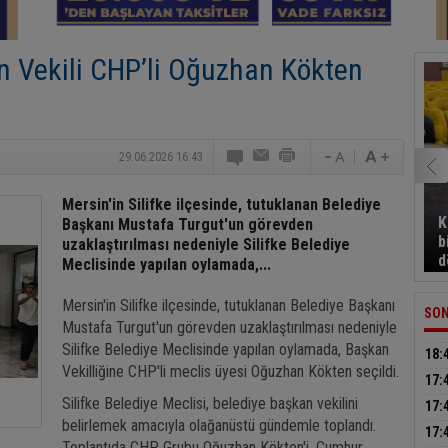
an Vekili CHP’li Oğuzhan Kökten
29.06.2026 16:43
Mersin'in Silifke ilçesinde, tutuklanan Belediye
K
Başkanı Mustafa Turgut'un görevden
b
uzaklaştırılması nedeniyle Silifke Belediye
d
Meclisinde yapılan oylamada,...
Mersin'in Silifke ilçesinde, tutuklanan Belediye Başkanı
SON
Mustafa Turgut'un görevden uzaklaştırılması nedeniyle
Silifke Belediye Meclisinde yapılan oylamada, Başkan
18:
Vekilliğine CHP'li meclis üyesi Oğuzhan Kökten seçildi.
500 
17:
Silifke Belediye Meclisi, belediye başkan vekilini
sür
17:
belirlemek amacıyla olağanüstü gündemle toplandı.
dön
17:
Toplantıda CHP Grubu Oğuzhan Kökten'i, Cumhur