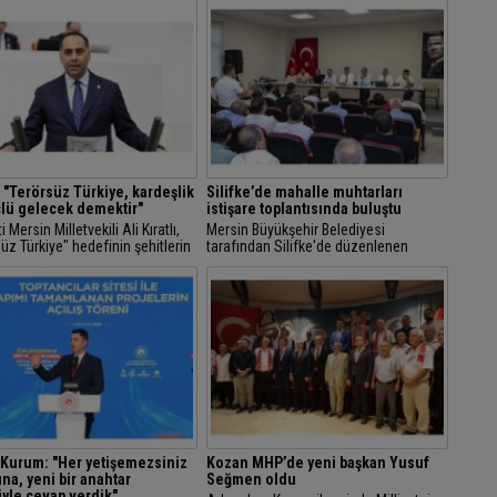
ı: "Terörsüz Türkiye, kardeşlik
Silifke’de mahalle muhtarları
lü gelecek demektir"
istişare toplantısında buluştu
 Mersin Milletvekili Ali Kıratlı,
Mersin Büyükşehir Belediyesi
üz Türkiye" hedefinin şehitlerin
tarafından Silifke'de düzenlenen
ine sahip çıkma iradesinin en
toplantıda 81 mahalle muhtarı yerel
östergesi olduğunu belirterek,...
yöneticilerle bir araya geldi.
Kurum: "Her yetişemezsiniz
Kozan MHP’de yeni başkan Yusuf
ına, yeni bir anahtar
Seğmen oldu
iyle cevap verdik"