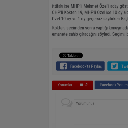
İttifakı ise MHP'li Mehmet Özel'i aday göst
CHP'li Kökten 19, MHP'li Özel ise 10 oy ald
Özel 10 oy ve 1 oy geçersiz sayılırken Baş
Kökten, seçimden sonra yaptığı konuşmada,
emanete sahip çıkacağını söyledi. Seçimi, bazı
Facebook'ta Paylaş
Twe
Yorumlar
0
Facebook Yoruml