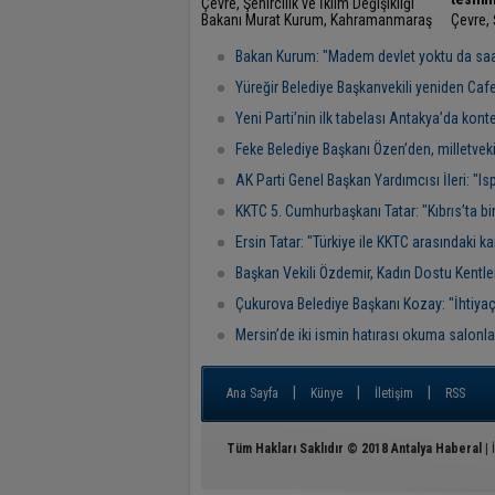
Çevre, Şehircilik ve İklim Değişikliği
Bakanı Murat Kurum, Kahramanmaraş
Çevre, 
programı kapsamında yeniden ihya
Bakanı
edilen Tarihi Kapalıçarşı'yı ziyaret etti.
verdiys
Bakan Kurum: "Madem devlet yoktu da saat
yenide
enkazın
Yüreğir Belediye Başkanvekili yeniden Caf
Yeni Parti’nin ilk tabelası Antakya’da kont
Feke Belediye Başkanı Özen’den, milletveki
AK Parti Genel Başkan Yardımcısı İleri: "
KKTC 5. Cumhurbaşkanı Tatar: "Kıbrıs’ta bir
Ersin Tatar: "Türkiye ile KKTC arasındaki ka
Başkan Vekili Özdemir, Kadın Dostu Kentler 
Çukurova Belediye Başkanı Kozay: "İhtiya
Mersin’de iki ismin hatırası okuma salonl
|
|
|
Ana Sayfa
Künye
İletişim
RSS
Tüm Hakları Saklıdır © 2018
Antalya Haberal
| 