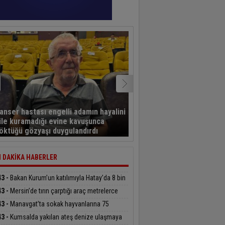
Türkiye Muhtarlar
anser hastası engelli adamın hayalini
Konfederasyonu’ndan B
ile kuramadığı evine kavuşunca
Başdeğirmen’e ‘Yılın En B
öktüğü gözyaşı duygulandırdı
Belediye Başkanı’ ödülü
 DAKİKA HABERLER
43 -
Bakan Kurum’un katılımıyla Hatay’da 8 bin
hak sahibinin konutu belirlendi
43 -
Mersin’de tırın çarptığı araç metrelerce
üklendi
43 -
Manavgat’ta sokak hayvanlarına 75
ümlük yaşam alanı
43 -
Kumsalda yakılan ateş denize ulaşmaya