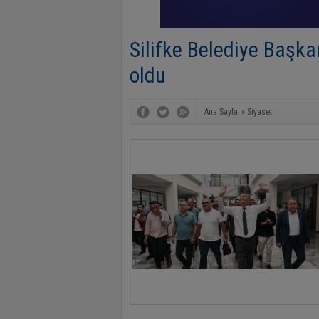
Silifke Belediye Başk
oldu
Ana Sayfa
»
Siyaset