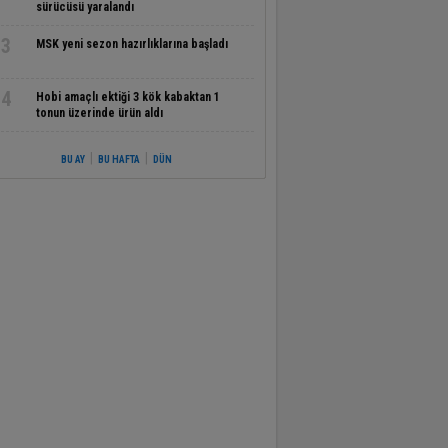
sürücüsü yaralandı
3
MSK yeni sezon hazırlıklarına başladı
4
Hobi amaçlı ektiği 3 kök kabaktan 1
tonun üzerinde ürün aldı
|
|
BU AY
BU HAFTA
DÜN