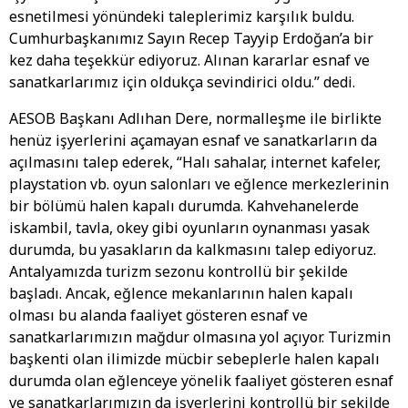
esnetilmesi yönündeki taleplerimiz karşılık buldu.
Cumhurbaşkanımız Sayın Recep Tayyip Erdoğan’a bir
kez daha teşekkür ediyoruz.
Alınan kararlar esnaf ve
sanatkarlarımız için oldukça sevindirici oldu.” dedi.
AESOB Başkanı Adlıhan Dere, normalleşme ile birlikte
henüz işyerlerini açamayan esnaf ve sanatkarların da
açılmasını talep ederek, “Halı sahalar, internet kafeler,
playstation vb. oyun salonları ve eğlence merkezlerinin
bir bölümü halen kapalı durumda. Kahvehanelerde
iskambil, tavla, okey gibi oyunların oynanması yasak
durumda, bu yasakların da kalkmasını talep ediyoruz.
Antalyamızda turizm sezonu kontrollü bir şekilde
başladı. Ancak, eğlence mekanlarının halen kapalı
olması bu alanda faaliyet gösteren esnaf ve
sanatkarlarımızın mağdur olmasına yol açıyor. Turizmin
başkenti olan ilimizde mücbir sebeplerle halen kapalı
durumda olan eğlenceye yönelik faaliyet gösteren esnaf
ve sanatkarlarımızın da işyerlerini kontrollü bir şekilde