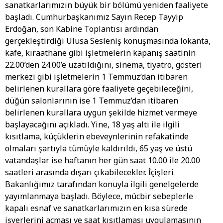
sanatkarlarımızın büyük bir bölümü yeniden faaliyete
başladı. Cumhurbaşkanımız Sayın Recep Tayyip
Erdoğan, son Kabine Toplantısı ardından
gerçekleştirdiği Ulusa Sesleniş konuşmasında lokanta,
kafe, kıraathane gibi işletmelerin kapanış saatinin
22.00’den 24.00’e uzatıldığını, ️sinema, tiyatro, gösteri
merkezi gibi işletmelerin 1 Temmuz’dan itibaren
belirlenen kurallara göre faaliyete geçebileceğini,
düğün salonlarının ise 1 Temmuz’dan itibaren
belirlenen kurallara uygun şekilde hizmet vermeye
başlayacağını açıkladı. Yine, 18 yaş altı ile ilgili
kısıtlama, küçüklerin ebeveynlerinin refakatinde
olmaları şartıyla tümüyle kaldırıldı, 65 yaş ve üstü
vatandaşlar ise haftanın her gün saat 10.00 ile 20.00
saatleri arasında dışarı çıkabilecekler. İçişleri
Bakanlığımız tarafından konuyla ilgili genelgelerde
yayımlanmaya başladı. Böylece, mücbir sebeplerle
kapalı esnaf ve sanatkarlarımızın en kısa sürede
işyerlerini açması ve saat kısıtlaması uygulamasının