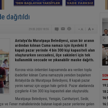
e dağıtıldı
29.05.2020 18:55
Antalya’da Muratpaşa Belediyesi, uzun bir aranın
ardından kılınan Cuma namazı için ilçedeki 8
T
kapalı pazar yerinde 4 bin 300 kişi kapasiteli alan
K
oluştururken seccadesi, ilçe sakinleri için tek
B
kullanımlık seccade ve yıkanabilir maske dağıttı.
B
Korona virüs önlemleri kapsamında ara verilen toplu
ibadetler kılınan Cuma namazıyla yeniden başlarken
SON
Antalya’da da Muratpaşa Belediyesi, 8 kapalı pazar
yerini namaz için uygun hale getirdi. Pazar alanlarında
19:
çizgilerle 4 bin 300 kişi kapasiteli alan oluşturuldu.
müca
18:
sür
16:
Muratpaşa Belediyesi, Yenigün, Cumhuriyet, Sedir,
küt
hçe ve Fener mahallelerinde bulunan kapalı pazar yerlerine gelen
16: