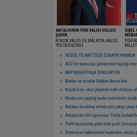
ANTALYA'NIN YENİ VALİSİ HULUSİ
SİBEL
ŞAHİN
MÜBAR
NTALYA VALİSİ İLE MALATYA VALİSİ
YÖRÜK
YER DEĞİŞTİRDİ
MİLLET
RAMAZ
"BAŞR
AESOB, FELAKETZEDE ESNAFIN YANINDA
AGC’nin kamuoyu gündemine taşıdığı mer
MHP MURATPAŞA YENİLENİYOR
Biletler ve mısırlar Başkan Amca’dan
Küçük Eren, okul çıkışında halk otobüsü al
Minibüsün çarptığı kadın metrelerce sürük
Antalya’da intihar etmek için çatıya çıkan 
Antalya’da 600 öğrenciye ‘Trafik Dedektifler
Trafik kazasında şehit olan polis Osmaniye
Direksiyon hakimiyetini kaybeden sürücü 