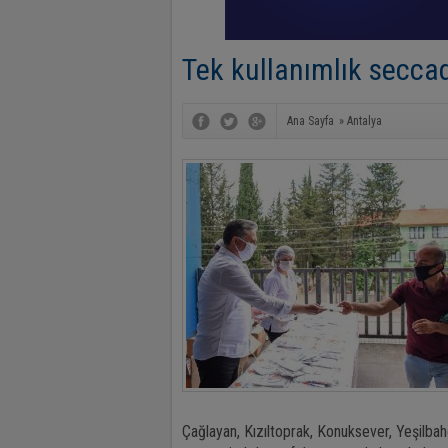
Tek kullanımlık seccad
Ana Sayfa
»
Antalya
Çağlayan, Kızıltoprak, Konuksever, Yeşilba