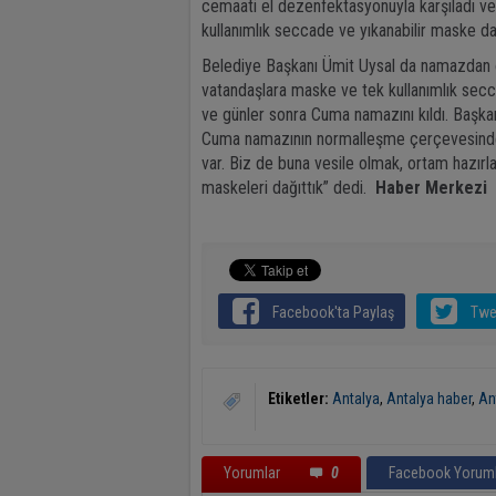
cemaati el dezenfektasyonuyla karşıladı ve
kullanımlık seccade ve yıkanabilir maske dağ
Belediye Başkanı Ümit Uysal da namazdan ö
vatandaşlara maske ve tek kullanımlık secca
ve günler sonra Cuma namazını kıldı. Başka
Cuma namazının normalleşme çerçevesinde 
var. Biz de buna vesile olmak, ortam hazırlam
maskeleri dağıttık” dedi.
Haber Merkezi
Facebook'ta Paylaş
Twe
Etiketler:
Antalya
,
Antalya haber
,
An
Yorumlar
0
Facebook Yoruml