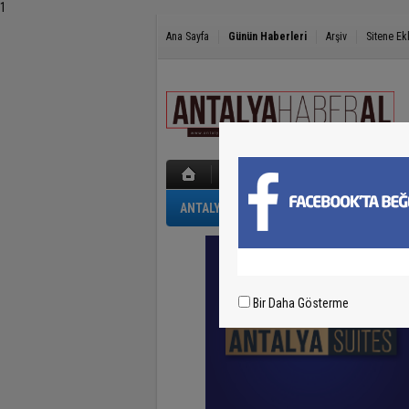
1
Ana Sayfa
Günün Haberleri
Arşiv
Sitene Ek
ANTALYA
GÜNCEL
POLİS-ADLİYE
Bir Daha Gösterme