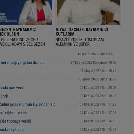
 GEZEN: BAYRAMIMIZ
NİYAZİ ÖZÇELİK: BAYRIMINIZI
EK OLSUN
KUTLARIM
LER İL HATUNU VE CHP
NİYAZİ ÖZÇELİK: TÜM İSLAM
VEKİLİ ADAYI SİBEL GEZEN
ALEMİNİN VE ŞOFÖR
AN BAYRAMINI KUTLAYARAK
ARKADAŞLARIMIZIN RAMAZAN
AMIMIZ MÜBAREK OLSUN" DEDİ.
BAYRAMINIZI KUTLARIM
16 Aralık 2022 Cuma 23:28
mer ocağı yargıdan döndü
24 Kasım 2022 Perşembe 18:06
17 Mayıs 2022 Salı 10:42
18 Şubat 2022 Cuma 10:27
tında can verdi
09 Kasım 2021 Salı 20:08
lendi
09 Kasım 2021 Salı 18:28
kadını polis ölümün kıyısından aldı
09 Kasım 2021 Salı 17:23
i’ eğitimi verildi
09 Kasım 2021 Salı 17:18
’de toprağa verildi
09 Kasım 2021 Salı 16:18
pastaneye daldı
09 Kasım 2021 Salı 15:48