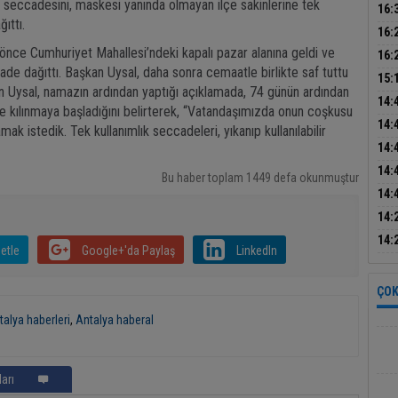
 seccadesini, maskesi yanında olmayan ilçe sakinlerine tek
Başk
16:
ıttı.
Baş
tatb
16:
nce Cumhuriyet Mahallesi’ndeki kapalı pazar alanına geldi ve
dikk
16:
de dağıttı. Başkan Uysal, daha sonra cemaatle birlikte saf tuttu
bul
15:
n Uysal, namazın ardından yaptığı açıklamada, 74 günün ardından
sön
14:
kılınmaya başladığını belirterek, “Vatandaşımızda onun coşkusu
ele 
14:
ak istedik. Tek kullanımlık seccadeleri, yıkanıp kullanılabilir
14:
mak
14:
Bu haber toplam 1449 defa okunmuştur
inşa
14:
14:
mas
14:
etle
Google+'da Paylaş
LinkedIn
asay
ÇOK
talya haberleri
,
Antalya haberal
arı