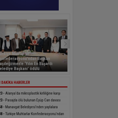
ürkiye Muhtarlar
onfederasyonu’ndan Başkan
Kayseri’den havalanan y
aşdeğirmen’e ‘Yılın En Başarılı
sporcusu 5,5 saat sonra
elediye Başkanı’ ödülü
Kahramanmaraş’a indi
 DAKİKA HABERLER
23 -
Alanya’da mikroplastik kirliliğine karşı
delenin startı verildi
23 -
Pasajda ölü bulunan Eyüp Can davası
üyor
58 -
Manavgat Belediyesi’nden yaylalara
üphane desteği
38 -
Türkiye Muhtarlar Konfederasyonu’ndan