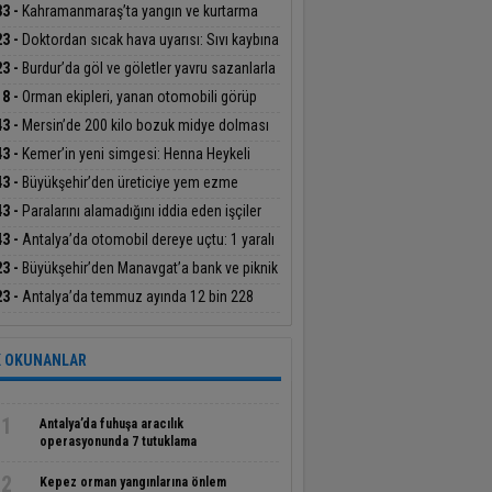
an Başdeğirmen’e ‘Yılın En Başarılı Belediye
33 -
Kahramanmaraş’ta yangın ve kurtarma
kanı’ ödülü
ikatı
23 -
Doktordan sıcak hava uyarısı: Sıvı kaybına
at
23 -
Burdur’da göl ve göletler yavru sazanlarla
uştu
18 -
Orman ekipleri, yanan otomobili görüp
dürdü
43 -
Mersin’de 200 kilo bozuk midye dolması
geçirildi
43 -
Kemer’in yeni simgesi: Henna Heykeli
43 -
Büyükşehir’den üreticiye yem ezme
inesi desteği
43 -
Paralarını alamadığını iddia eden işçiler
atın çatısına çıktı
43 -
Antalya’da otomobil dereye uçtu: 1 yaralı
23 -
Büyükşehir’den Manavgat’a bank ve piknik
ası desteği
23 -
Antalya’da temmuz ayında 12 bin 228
iş olayının yüzde 99,9’u aydınlatıldı
 OKUNANLAR
1
Antalya’da fuhuşa aracılık
operasyonunda 7 tutuklama
2
Kepez orman yangınlarına önlem