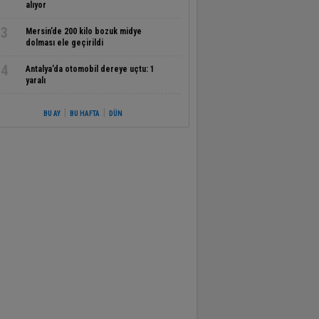
alıyor
3
Mersin’de 200 kilo bozuk midye
dolması ele geçirildi
4
Antalya’da otomobil dereye uçtu: 1
yaralı
|
|
BU AY
BU HAFTA
DÜN