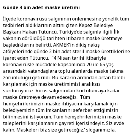
Günde 3 bin adet maske üretimi
İlçede koronavirüsü salgınının önlenmesine yönelik tüm
tedbirleri aldıklarının altını çizen Kepez Belediye
Başkanı Hakan Tütüncü, Türkiye’de salgınla ilgili İlk
vakanın görüldüğü tarihten itibaren maske üretmeye
başladıklarını belirtti. AKMEK’in dikiş nakış
atölyelerinde günde 3 bin adet steril maske ürettiklerine
işaret eden Tütüncü, “4 Nisan tarihi itibariyle
koronavirüsle mücadele kapsamında 20 ile 65 yaş
arasındaki vatandaşlara toplu alanlarda maske takma
zorunluluğu getirildi. Bu kararın ardından artan talebi
karşılamak için maske üretimimizi aralıksız
sürdürüyoruz. Virüs salgınından kurtuluncaya kadar
maske üretmeye devam edeceğiz. Tüm
hemşehrilerimizin maske ihtiyacını karşılamak için
belediyemizin tüm imkanlarını seferber ettiğimizin
bilinmesini istiyorum. Tüm hemşehrilerimizin maske
taleplerini karşılamanın gayreti içerisindeyiz. Siz evde
kalın. Maskeleri biz size getireceğiz.’ sloganımızla,